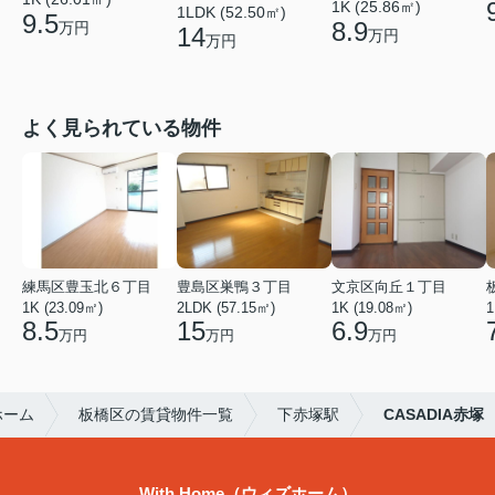
1K (25.86㎡)
1LDK (52.50㎡)
9.5
8.9
万円
14
万円
万円
よく見られている物件
練馬区豊玉北６丁目
豊島区巣鴨３丁目
文京区向丘１丁目
1K (23.09㎡)
2LDK (57.15㎡)
1K (19.08㎡)
1
8.5
15
6.9
万円
万円
万円
ホーム
板橋区の賃貸物件一覧
下赤塚駅
CASADIA赤塚
With Home（ウィズホーム）