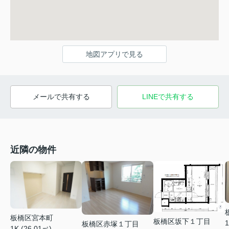
地図アプリで見る
メールで共有する
LINEで共有する
近隣の物件
板橋区宮本町
板橋区坂下１丁目
1
板橋区赤塚１丁目
1K (26.01㎡)