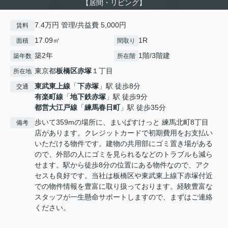
【居間・リビング】
7.4万円 管理/共益費 5,000円
賃料
17.09㎡
1R
面積
間取り
築2年
1階/3階建
築年数
所在階
東京都
板橋区
赤塚
１丁目
所在地
東武東上線
「
下赤塚
」駅 徒歩8分
交通
有楽町線
「
地下鉄赤塚
」駅 徒歩9分
都営大江戸線
「
練馬春日町
」駅 徒歩35分
歩いて359mの場所に、まいばすけっと 練馬北町8丁目
備考
店があります。クレジットカードで初期費用をお支払い
いただける物件です。建物の共用部にゴミ置き場がある
ので、外部の人にゴミを見られるなどのトラブルも減ら
せます。駅から徒歩8分の位置にある物件なので、アク
セスも良好です。当社は板橋区や東武東上線下赤塚付近
での物件情報を豊富に取り扱っております。経験豊富な
スタッフが一生懸命サポートしますので、まずはご連絡
ください。