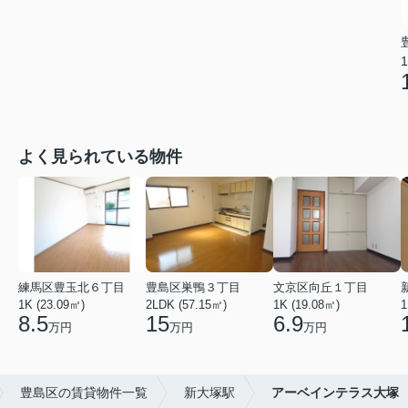
1
よく見られている物件
練馬区豊玉北６丁目
豊島区巣鴨３丁目
文京区向丘１丁目
1K (23.09㎡)
2LDK (57.15㎡)
1K (19.08㎡)
1
8.5
15
6.9
万円
万円
万円
豊島区の賃貸物件一覧
新大塚駅
アーベインテラス大塚