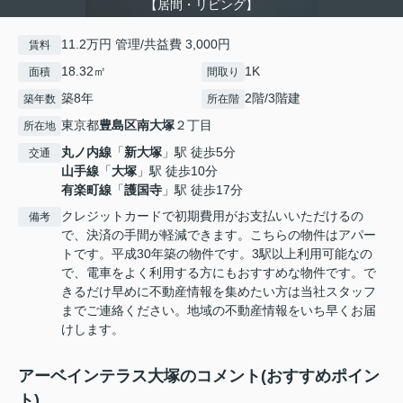
【居間・リビング】
11.2万円 管理/共益費 3,000円
賃料
18.32㎡
1K
面積
間取り
築8年
2階/3階建
築年数
所在階
東京都
豊島区
南大塚
２丁目
所在地
丸ノ内線
「
新大塚
」駅 徒歩5分
交通
山手線
「
大塚
」駅 徒歩10分
有楽町線
「
護国寺
」駅 徒歩17分
クレジットカードで初期費用がお支払いいただけるの
備考
で、決済の手間が軽減できます。こちらの物件はアパー
トです。平成30年築の物件です。3駅以上利用可能なの
で、電車をよく利用する方にもおすすめな物件です。で
きるだけ早めに不動産情報を集めたい方は当社スタッフ
までご連絡ください。地域の不動産情報をいち早くお届
けします。
アーベインテラス大塚のコメント(おすすめポイン
ト)