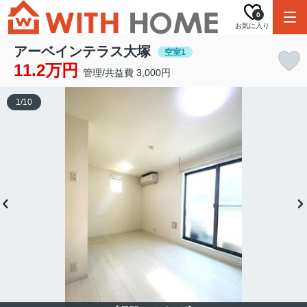
0
お気に入り
アーベインテラス大塚
空室1
11.2万円
管理/共益費 3,000円
1
/
10