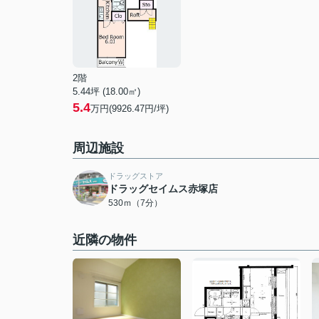
2階
5.44坪 (18.00㎡)
5.4
万円(9926.47円/坪)
周辺施設
ドラッグストア
ドラッグセイムス赤塚店
530ｍ（7分）
近隣の物件