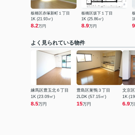
板橋区赤塚新町１丁目
板橋区坂下１丁目
1K (21.93㎡)
1K (25.86㎡)
1
8.2
8.9
9
万円
万円
よく見られている物件
練馬区豊玉北６丁目
豊島区巣鴨３丁目
文京区
1K (23.09㎡)
2LDK (57.15㎡)
1K (1
8.5
15
6.9
万円
万円
万