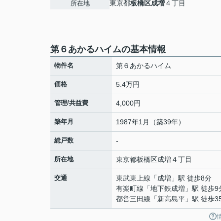
東京都
板橋区
成増
４丁目
所在地
第６あかるハイムの基本情報
物件名
第６あかるハイム
価格
5.4万円
管理/共益費
4,000円
築年月
1987年1月（築39年）
総戸数
-
所在地
東京都
板橋区
成増
４丁目
交通
東武東上線
「
成増
」駅 徒歩8分
有楽町線
「
地下鉄成増
」駅 徒歩9
都営三田線
「
新高島平
」駅 徒歩3