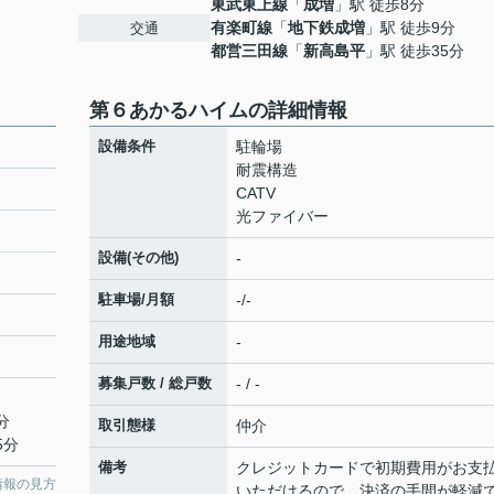
東武東上線
「
成増
」駅 徒歩8分
有楽町線
「
地下鉄成増
」駅 徒歩9分
交通
都営三田線
「
新高島平
」駅 徒歩35分
第６あかるハイムの詳細情報
設備条件
駐輪場
耐震構造
CATV
光ファイバー
設備(その他)
-
駐車場/月額
-/-
用途地域
-
募集戸数 / 総戸数
- / -
分
取引態様
仲介
5分
備考
クレジットカードで初期費用がお支
情報の見方
いただけるので、決済の手間が軽減