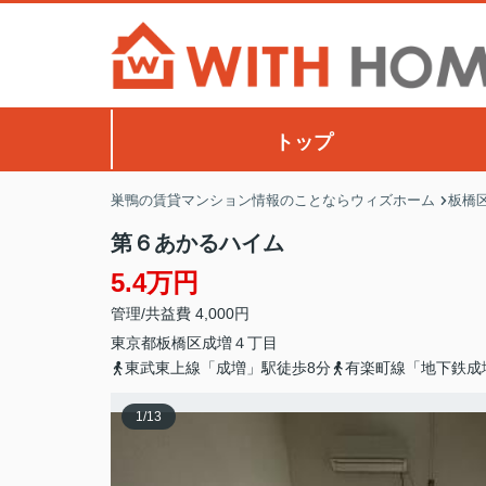
トップ
巣鴨の賃貸マンション情報のことならウィズホーム
板橋
第６あかるハイム
5.4万円
管理/共益費 4,000円
東京都
板橋区
成増
４丁目
東武東上線「成増」駅徒歩8分
有楽町線「地下鉄成
1
/
13