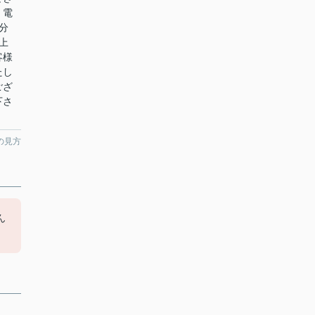
。電
分
上
客様
たし
ござ
下さ
の見方
ん