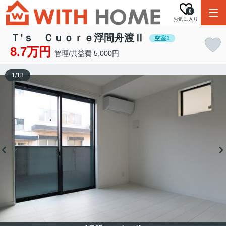
0
お気に入り
Ｔ’ｓ Ｃｕｏｒｅ浮間舟渡Ⅱ
空室1
8.7万円
管理/共益費 5,000円
1
/
13