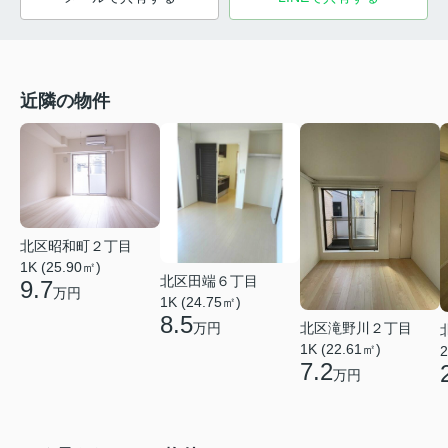
近隣の物件
北区昭和町２丁目
1K (25.90㎡)
北区田端６丁目
9.7
万円
1K (24.75㎡)
8.5
北区滝野川２丁目
万円
1K (22.61㎡)
2
7.2
万円