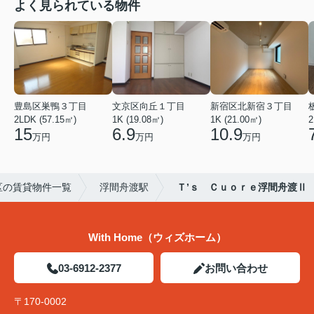
よく見られている物件
豊島区巣鴨３丁目
文京区向丘１丁目
新宿区北新宿３丁目
2LDK (57.15㎡)
1K (19.08㎡)
1K (21.00㎡)
2
15
6.9
10.9
万円
万円
万円
区の賃貸物件一覧
浮間舟渡駅
Ｔ’ｓ Ｃｕｏｒｅ浮間舟渡Ⅱ
With Home（ウィズホーム）
03-6912-2377
お問い合わせ
〒170-0002