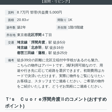
【居間・リビング】
8.7万円 管理/共益費 5,000円
賃料
20.83㎡
1K
面積
間取り
築2年
1階/3階建
築年数
所在階
東京都
北区
浮間
４丁目
所在地
埼京線
「
浮間舟渡
」駅 徒歩5分
交通
埼京線
「
北赤羽
」駅 徒歩16分
都営三田線
「
蓮根
」駅 徒歩25分
徒歩39分の距離に北区立稲付中学校があるのも魅力。
備考
こちらの物件はアパートです。3駅利用可能なので、用
途や行き先に応じて経路を選択できます。初期費用はカ
ードで決済いただけます。実際に物件をご覧になりたい
お客様は、スタッフまでご連絡ください。ご希望の物件
をご紹介いたします。どうぞお気軽にご連絡ください。
Ｔ’ｓ Ｃｕｏｒｅ浮間舟渡Ⅱのコメント(おすすめ
ポイント)