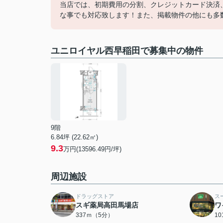
当店では、初期費用の分割、クレジットカード決済
な事でも対応致します！また、掲載物件の他にも多
ユニロイヤル西早稲田で募集中の物件
9階
6.84坪 (22.62㎡)
9.3
万円(13596.49円/坪)
周辺施設
ドラッグストア
ス
スギ薬局高田馬場店
ワ
337ｍ（5分）
1