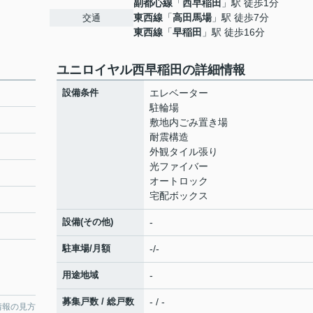
副都心線
「
西早稲田
」駅 徒歩1分
東西線
「
高田馬場
」駅 徒歩7分
交通
東西線
「
早稲田
」駅 徒歩16分
ユニロイヤル西早稲田の詳細情報
設備条件
エレベーター
駐輪場
敷地内ごみ置き場
耐震構造
外観タイル張り
光ファイバー
オートロック
宅配ボックス
設備(その他)
-
駐車場/月額
-/-
用途地域
-
募集戸数 / 総戸数
- / -
情報の見方