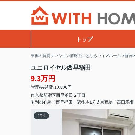
トップ
巣鴨の賃貸マンション情報のことならウィズホーム
新宿
ユニロイヤル西早稲田
9.3万円
管理/共益費 10,000円
東京都
新宿区
西早稲田
２丁目
副都心線「西早稲田」駅徒歩1分
東西線「高田馬場
1
/
14