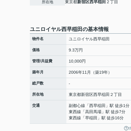
東京都
新宿区
西早稲田
２丁目
所在地
ユニロイヤル西早稲田の基本情報
物件名
ユニロイヤル西早稲田
価格
9.3万円
管理/共益費
10,000円
築年月
2006年11月（築19年）
総戸数
-
所在地
東京都
新宿区
西早稲田
２丁目
交通
副都心線
「
西早稲田
」駅 徒歩1分
東西線
「
高田馬場
」駅 徒歩7分
東西線
「
早稲田
」駅 徒歩16分