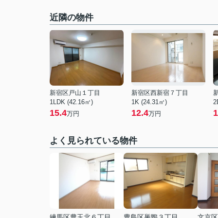
近隣の物件
新宿区戸山１丁目
新宿区西新宿７丁目
1LDK (42.16㎡)
1K (24.31㎡)
2
15.4
12.4
1
万円
万円
よく見られている物件
練馬区豊玉北６丁目
豊島区巣鴨３丁目
文京区