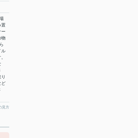
場
み置
サー
の物
ら
イル
す。
な
さ
取り
など
さ
の見方