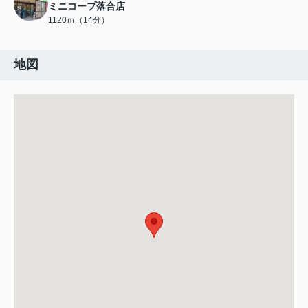
ミニコープ落合店
1120ｍ（14分）
地図