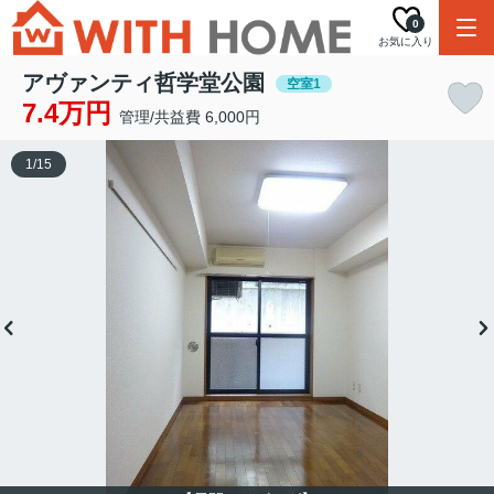
0
お気に入り
アヴァンティ哲学堂公園
空室1
7.4万円
管理/共益費 6,000円
1
/
15