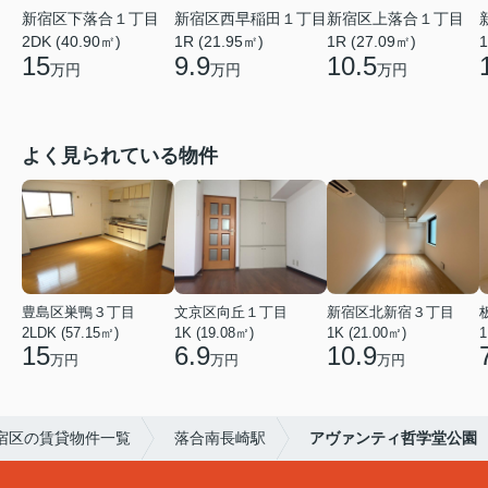
新宿区下落合１丁目
新宿区西早稲田１丁目
新宿区上落合１丁目
2DK (40.90㎡)
1R (21.95㎡)
1R (27.09㎡)
1
15
9.9
10.5
万円
万円
万円
よく見られている物件
豊島区巣鴨３丁目
文京区向丘１丁目
新宿区北新宿３丁目
2LDK (57.15㎡)
1K (19.08㎡)
1K (21.00㎡)
1
15
6.9
10.9
万円
万円
万円
宿区の賃貸物件一覧
落合南長崎駅
アヴァンティ哲学堂公園