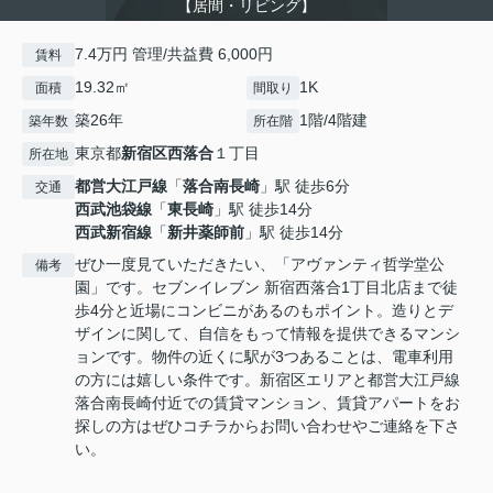
【居間・リビング】
7.4万円 管理/共益費 6,000円
賃料
19.32㎡
1K
面積
間取り
築26年
1階/4階建
築年数
所在階
東京都
新宿区
西落合
１丁目
所在地
都営大江戸線
「
落合南長崎
」駅 徒歩6分
交通
西武池袋線
「
東長崎
」駅 徒歩14分
西武新宿線
「
新井薬師前
」駅 徒歩14分
ぜひ一度見ていただきたい、「アヴァンティ哲学堂公
備考
園」です。セブンイレブン 新宿西落合1丁目北店まで徒
歩4分と近場にコンビニがあるのもポイント。造りとデ
ザインに関して、自信をもって情報を提供できるマンシ
ョンです。物件の近くに駅が3つあることは、電車利用
の方には嬉しい条件です。新宿区エリアと都営大江戸線
落合南長崎付近での賃貸マンション、賃貸アパートをお
探しの方はぜひコチラからお問い合わせやご連絡を下さ
い。