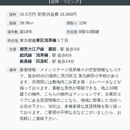
【居間・リビング】
15.5万円 管理/共益費 15,000円
賃料
39.96㎡
1DK
面積
間取り
築18年
8階/10階建
築年数
所在階
東京都
台東区
浅草橋
３丁目
所在地
都営大江戸線
「
蔵前
」駅 徒歩3分
交通
総武線
「
浅草橋
」駅 徒歩6分
銀座線
「
田原町
」駅 徒歩14分
新着情報：メインステージ浅草橋Ⅱの空室情報ならコチ
備考
ラ。徒歩65分の場所に荒川区立 第九峡田小学校があり
ます。共用部には敷地内ごみ置き場・エレベータなどが
揃っております。素敵な景色が堪能できる、地上10階
建ての物件。こちらの物件はマンションです。台東区エ
リアにある賃貸情報のことなら、地域に密着した当社へ
お任せ下さい。当社は、多種多様な賃貸情報を取り扱っ
ております。ご要望や不明な点などございましたら、お
気軽にご連絡下さい。