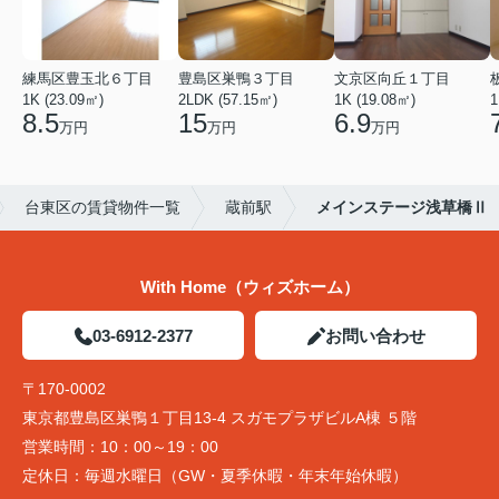
練馬区豊玉北６丁目
豊島区巣鴨３丁目
文京区向丘１丁目
1K (23.09㎡)
2LDK (57.15㎡)
1K (19.08㎡)
1
8.5
15
6.9
万円
万円
万円
台東区の賃貸物件一覧
蔵前駅
メインステージ浅草橋Ⅱ
With Home（ウィズホーム）
03-6912-2377
お問い合わせ
〒170-0002
東京都豊島区巣鴨１丁目13-4 スガモプラザビルA棟 ５階
営業時間：
10：00～19：00
定休日：
毎週水曜日（GW・夏季休暇・年末年始休暇）