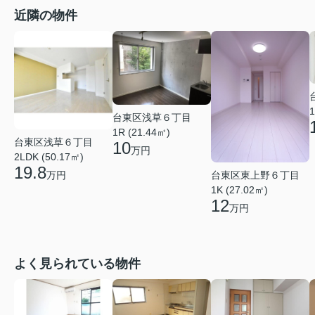
近隣の物件
1
台東区浅草６丁目
1R (21.44㎡)
台東区浅草６丁目
10
万円
2LDK (50.17㎡)
19.8
台東区東上野６丁目
万円
1K (27.02㎡)
12
万円
よく見られている物件