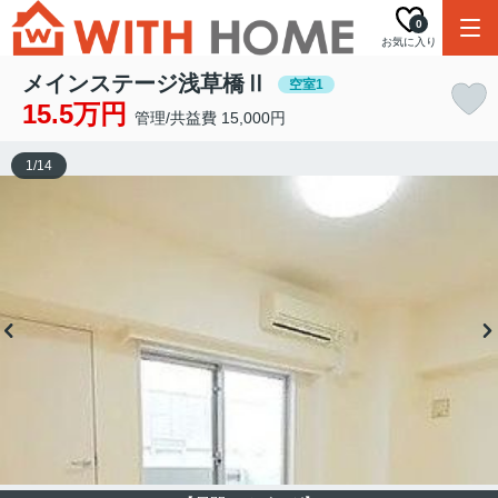
0
お気に入り
メインステージ浅草橋Ⅱ
空室1
15.5万円
管理/共益費 15,000円
1
/
14