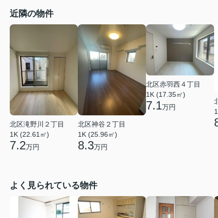
近隣の物件
北区赤羽西４丁目
1K (17.35㎡)
7.1
万円
1
北区滝野川２丁目
北区神谷２丁目
1K (22.61㎡)
1K (25.96㎡)
7.2
8.3
万円
万円
よく見られている物件