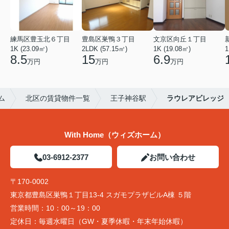
練馬区豊玉北６丁目
豊島区巣鴨３丁目
文京区向丘１丁目
1K (23.09㎡)
2LDK (57.15㎡)
1K (19.08㎡)
1
8.5
15
6.9
万円
万円
万円
ム
北区の賃貸物件一覧
王子神谷駅
ラウレアビレッジ
With Home（ウィズホーム）
03-6912-2377
お問い合わせ
〒170-0002
東京都豊島区巣鴨１丁目13-4 スガモプラザビルA棟 ５階
営業時間：
10：00～19：00
定休日：
毎週水曜日（GW・夏季休暇・年末年始休暇）