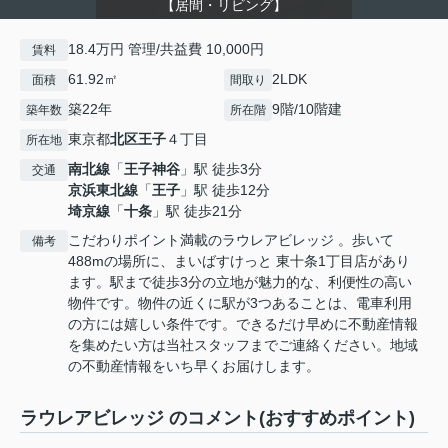
【居間・リビング】
18.4万円 管理/共益費 10,000円
賃料
61.92㎡
2LDK
面積
間取り
築22年
9階/10階建
築年数
所在階
東京都
北区
王子
４丁目
所在地
南北線
「
王子神谷
」駅 徒歩3分
交通
京浜東北線
「
王子
」駅 徒歩12分
埼京線
「
十条
」駅 徒歩21分
こだわりポイント満載のラウレアビレッジ 。歩いて
備考
488mの場所に、まいばすけっと 東十条1丁目店があり
ます。駅まで徒歩3分の立地が魅力的な、利便性の高い
物件です。物件の近くに駅が3つあることは、電車利用
の方には嬉しい条件です。できるだけ早めに不動産情報
を集めたい方は当社スタッフまでご連絡ください。地域
の不動産情報をいち早くお届けします。
ラウレアビレッジ のコメント(おすすめポイント)