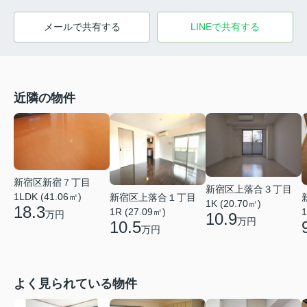
メールで共有する
LINEで共有する
近隣の物件
新宿区新宿７丁目
新宿区上落合３丁目
1LDK (41.06㎡)
新宿区上落合１丁目
1K (20.70㎡)
18.3
1R (27.09㎡)
1
万円
10.9
万円
10.5
万円
よく見られている物件