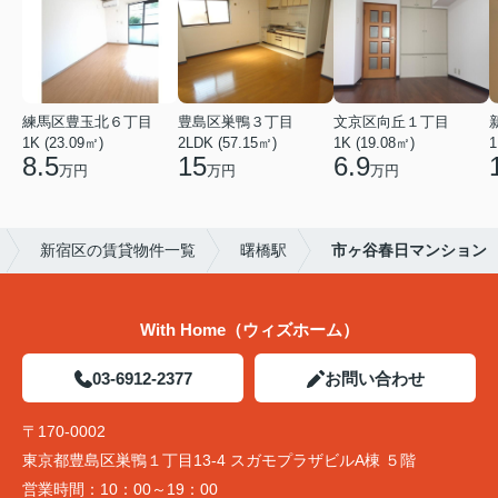
練馬区豊玉北６丁目
豊島区巣鴨３丁目
文京区向丘１丁目
1K (23.09㎡)
2LDK (57.15㎡)
1K (19.08㎡)
1
8.5
15
6.9
万円
万円
万円
新宿区の賃貸物件一覧
曙橋駅
市ヶ谷春日マンション
With Home（ウィズホーム）
03-6912-2377
お問い合わせ
〒170-0002
東京都豊島区巣鴨１丁目13-4 スガモプラザビルA棟 ５階
営業時間：
10：00～19：00