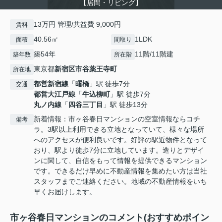
【居間・リビング】
13万円 管理/共益費 9,000円
賃料
40.56㎡
1LDK
面積
間取り
築54年
11階/11階建
築年数
所在階
東京都
新宿区
市谷薬王寺町
所在地
都営新宿線
「
曙橋
」駅 徒歩7分
交通
都営大江戸線
「
牛込柳町
」駅 徒歩7分
丸ノ内線
「
四谷三丁目
」駅 徒歩13分
新着情報：市ヶ谷春日マンションの空室情報ならコチ
備考
ラ。3駅以上利用できる立地となっていて、様々な場所
へのアクセスが便利良いです。好評の駅近物件となって
おり、駅より徒歩7分に立地しています。造りとデザイ
ンに関して、自信をもって情報を提供できるマンション
です。できるだけ早めに不動産情報を集めたい方は当社
スタッフまでご連絡ください。地域の不動産情報をいち
早くお届けします。
市ヶ谷春日マンションのコメント(おすすめポイン