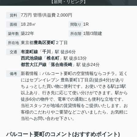
【居間・リビング】
7万円 管理/共益費 2,000円
賃料
18.28㎡
1R
面積
間取り
築22年
1階/3階建
築年数
所在階
東京都
豊島区
要町
２丁目
所在地
有楽町線
「
千川
」駅 徒歩6分
交通
西武池袋線
「
椎名町
」駅 徒歩13分
都営大江戸線
「
落合南長崎
」駅 徒歩24分
新着情報：パルコート要町の空室情報ならコチラ。近く
備考
にはセブンイレブン 豊島要町1丁目店(徒歩4分)があり
ちょっとした買い物に便利です。お使いできる駅は3駅
以上あり、行き先に応じて使い分けができます。駅から
徒歩6分の物件で、電車での通勤にも便利な立地です。
当社スタッフが地域の賃貸情報をご提供いたします。お
客様のこだわりやご要望などございましたら、お気軽に
当社へお問い合わせ下さい。
パルコート要町のコメント(おすすめポイント)