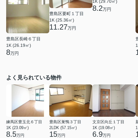
1K (29.70㎡)
8.2
万円
豊島区要町１丁目
1K (25.36㎡)
11.27
万円
豊島区長崎６丁目
1K (26.19㎡)
1
8
万円
よく見られている物件
練馬区豊玉北６丁目
豊島区巣鴨３丁目
文京区向丘１丁目
1K (23.09㎡)
2LDK (57.15㎡)
1K (19.08㎡)
1
8.5
15
6.9
万円
万円
万円