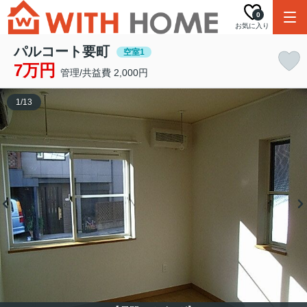
0
お気に入り
パルコート要町
空室1
7万円
管理/共益費 2,000円
1
/
13