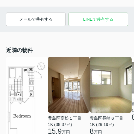
メールで共有する
LINEで共有する
近隣の物件
1
豊島区高松１丁目
豊島区長崎６丁目
1K (38.37㎡)
1K (26.19㎡)
15.9
8
万円
万円