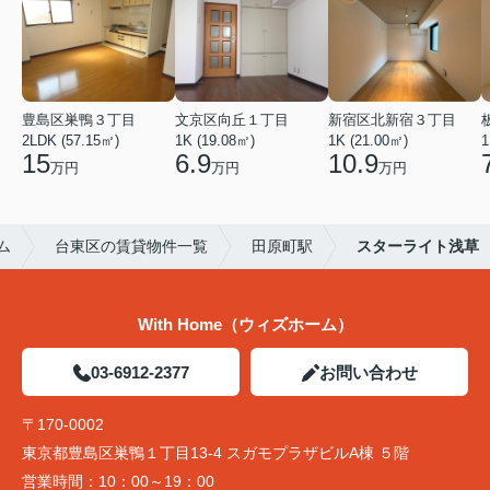
豊島区巣鴨３丁目
文京区向丘１丁目
新宿区北新宿３丁目
2LDK (57.15㎡)
1K (19.08㎡)
1K (21.00㎡)
1
15
6.9
10.9
万円
万円
万円
ム
台東区の賃貸物件一覧
田原町駅
スターライト浅草
With Home（ウィズホーム）
03-6912-2377
お問い合わせ
〒170-0002
東京都豊島区巣鴨１丁目13-4 スガモプラザビルA棟 ５階
営業時間：
10：00～19：00