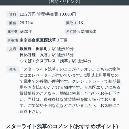
【居間・リビング】
12.2万円 管理/共益費 10,000円
賃料
29.71㎡
1K
面積
間取り
築20年
5階/8階建
築年数
所在階
東京都
台東区
西浅草
３丁目
所在地
銀座線
「
田原町
」駅 徒歩10分
交通
日比谷線
「
入谷
」駅 徒歩15分
つくばエクスプレス
「
浅草
」駅 徒歩4分
「スターライト浅草」のここがイチオシ。こちらの物件
備考
にはエレベーターが付いています。3駅以上利用可なの
で電車での移動が便利です。クレジットカードで初期費
用をお支払いいただける物件です。台東区エリアにある
賃貸情報のことなら、地域に密着した当社へお任せ下さ
い。当社は、多種多様な賃貸情報を取り扱っておりま
す。ご要望や不明な点などございましたら、お気軽にご
連絡下さい。
スターライト浅草のコメント(おすすめポイント)