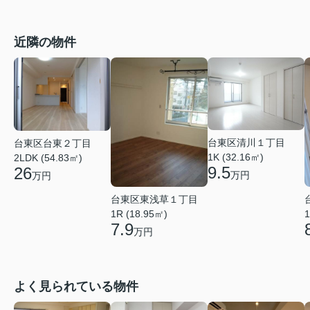
近隣の物件
台東区清川１丁目
台東区台東２丁目
1K (32.16㎡)
2LDK (54.83㎡)
9.5
26
万円
万円
台東区東浅草１丁目
1
1R (18.95㎡)
7.9
万円
よく見られている物件