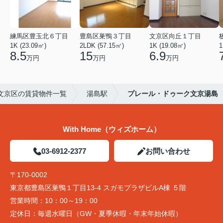
練馬区豊玉北６丁目
豊島区巣鴨３丁目
文京区向丘１丁目
1K (23.09㎡)
2LDK (57.15㎡)
1K (19.08㎡)
1
8.5
15
6.9
万円
万円
万円
文京区の賃貸物件一覧
湯島駅
プレール・ドゥーク文京湯島
With Home（ウィズホーム）
03-6912-2377
お問い合わせ
〒170-0002
東京都豊島区巣鴨１丁目13-4 スガモプラザビルA棟 ５階
営業時間：
10：00～19：00
定休日：
毎週水曜日（GW・夏季休暇・年末年始休暇）