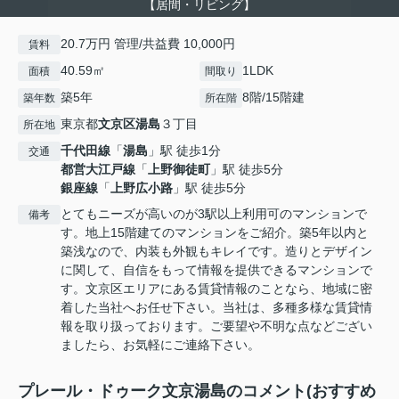
【居間・リビング】
20.7万円 管理/共益費 10,000円
賃料
40.59㎡
1LDK
面積
間取り
築5年
8階/15階建
築年数
所在階
東京都
文京区
湯島
３丁目
所在地
千代田線
「
湯島
」駅 徒歩1分
交通
都営大江戸線
「
上野御徒町
」駅 徒歩5分
銀座線
「
上野広小路
」駅 徒歩5分
とてもニーズが高いのが3駅以上利用可のマンションで
備考
す。地上15階建てのマンションをご紹介。築5年以内と
築浅なので、内装も外観もキレイです。造りとデザイン
に関して、自信をもって情報を提供できるマンションで
す。文京区エリアにある賃貸情報のことなら、地域に密
着した当社へお任せ下さい。当社は、多種多様な賃貸情
報を取り扱っております。ご要望や不明な点などござい
ましたら、お気軽にご連絡下さい。
プレール・ドゥーク文京湯島のコメント(おすすめ