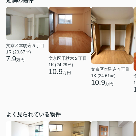
近隣の物件
文京区本駒込５丁目
1R (20.67㎡)
7.9
文京区千駄木２丁目
万円
1K (24.29㎡)
文京区本駒込４丁目
10.9
万円
1K (24.61㎡)
10.9
1
万円
よく見られている物件