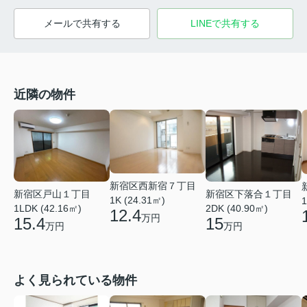
メールで共有する
LINEで共有する
近隣の物件
新宿区西新宿７丁目
新宿区戸山１丁目
新宿区下落合１丁目
1K (24.31㎡)
1
1LDK (42.16㎡)
2DK (40.90㎡)
12.4
万円
15.4
15
万円
万円
よく見られている物件