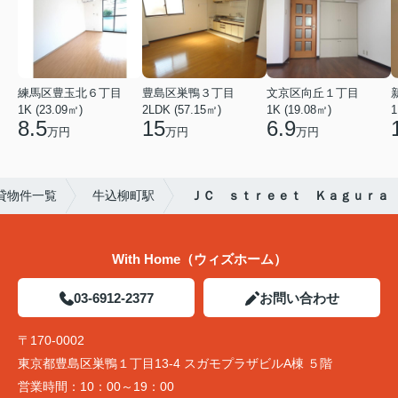
練馬区豊玉北６丁目
豊島区巣鴨３丁目
文京区向丘１丁目
1K (23.09㎡)
2LDK (57.15㎡)
1K (19.08㎡)
1
8.5
15
6.9
万円
万円
万円
貸物件一覧
牛込柳町駅
ＪＣ ｓｔｒｅｅｔ Ｋａｇｕｒａ
With Home（ウィズホーム）
03-6912-2377
お問い合わせ
〒170-0002
東京都豊島区巣鴨１丁目13-4 スガモプラザビルA棟 ５階
営業時間：
10：00～19：00