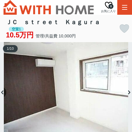
0
お気に入り
ＪＣ ｓｔｒｅｅｔ Ｋａｇｕｒａ
空室1
10.5万円
管理/共益費 10,000円
1
/
10