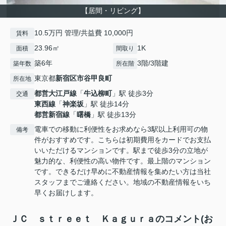
【居間・リビング】
10.5万円 管理/共益費 10,000円
賃料
23.96㎡
1K
面積
間取り
築6年
3階/3階建
築年数
所在階
東京都
新宿区
市谷甲良町
所在地
都営大江戸線
「
牛込柳町
」駅 徒歩3分
交通
東西線
「
神楽坂
」駅 徒歩14分
都営新宿線
「
曙橋
」駅 徒歩13分
電車での移動に利便性をお求めなら3駅以上利用可の物
備考
件がおすすめです。こちらは初期費用をカードでお支払
いいただけるマンションです。駅まで徒歩3分の立地が
魅力的な、利便性の高い物件です。最上階のマンション
です。できるだけ早めに不動産情報を集めたい方は当社
スタッフまでご連絡ください。地域の不動産情報をいち
早くお届けします。
ＪＣ ｓｔｒｅｅｔ Ｋａｇｕｒａのコメント(お