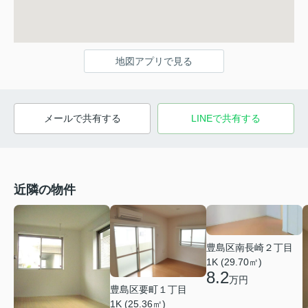
地図アプリで見る
メールで共有する
LINEで共有する
近隣の物件
豊島区南長崎２丁目
1K (29.70㎡)
8.2
万円
豊島区要町１丁目
1K (25.36㎡)