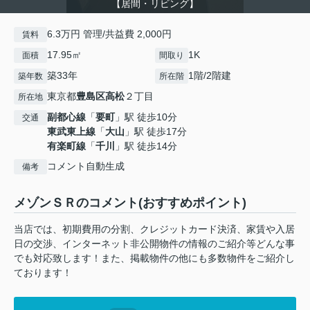
【居間・リビング】
6.3万円 管理/共益費 2,000円
賃料
17.95㎡
1K
面積
間取り
築33年
1階/2階建
築年数
所在階
東京都
豊島区
高松
２丁目
所在地
副都心線
「
要町
」駅 徒歩10分
交通
東武東上線
「
大山
」駅 徒歩17分
有楽町線
「
千川
」駅 徒歩14分
コメント自動生成
備考
メゾンＳＲのコメント(おすすめポイント)
当店では、初期費用の分割、クレジットカード決済、家賃や入居
日の交渉、インターネット非公開物件の情報のご紹介等どんな事
でも対応致します！また、掲載物件の他にも多数物件をご紹介し
ております！