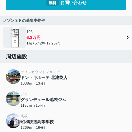
お問い合わせ
無料
メゾンＳＲの募集中物件
103
6.3万円
1階 / 5.42坪(17.95㎡)
周辺施設
ディスカウントショップ
ドン・キホーテ 北池袋店
1038ｍ（13分）
ジム
グランデュール池袋ジム
1186ｍ（15分）
高校
昭和鉄道高等学校
1269ｍ（16分）