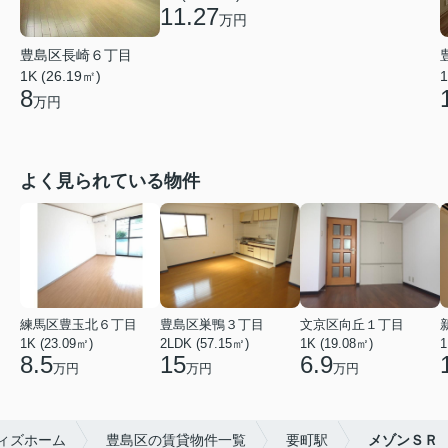
11.27
万円
豊島区長崎６丁目
1K (26.19㎡)
1
8
万円
よく見られている物件
練馬区豊玉北６丁目
豊島区巣鴨３丁目
文京区向丘１丁目
1K (23.09㎡)
2LDK (57.15㎡)
1K (19.08㎡)
1
8.5
15
6.9
万円
万円
万円
ィズホーム
豊島区の賃貸物件一覧
要町駅
メゾンＳＲ