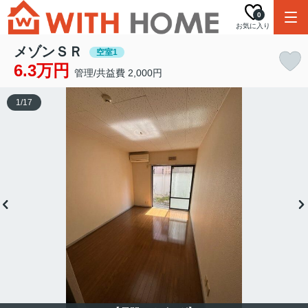
0
お気に入り
メゾンＳＲ
空室1
6.3万円
管理/共益費 2,000円
1
/
17