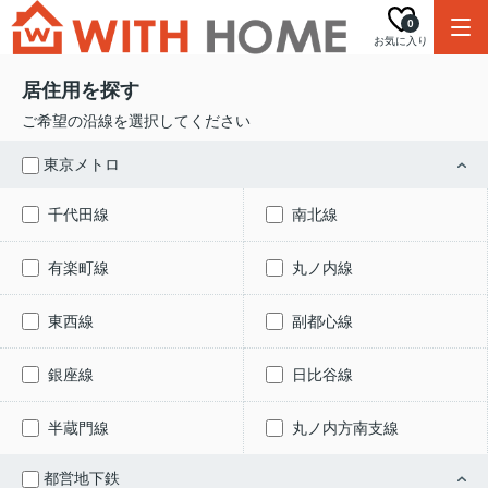
0
お気に入り
居住用を探す
ご希望の沿線を選択してください
東京メトロ
千代田線
南北線
有楽町線
丸ノ内線
東西線
副都心線
銀座線
日比谷線
半蔵門線
丸ノ内方南支線
都営地下鉄