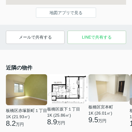
地図アプリで見る
メールで共有する
LINEで共有する
近隣の物件
板橋区宮本町
板橋区坂下１丁目
板橋区赤塚新町１丁目
1K (26.01㎡)
1K (25.86㎡)
1K (21.93㎡)
1
9.5
8.9
万円
8.2
万円
万円