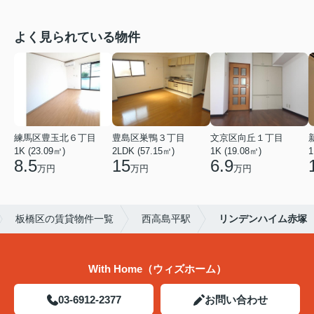
よく見られている物件
練馬区豊玉北６丁目
豊島区巣鴨３丁目
文京区向丘１丁目
1K (23.09㎡)
2LDK (57.15㎡)
1K (19.08㎡)
1
8.5
15
6.9
万円
万円
万円
板橋区の賃貸物件一覧
西高島平駅
リンデンハイム赤塚
With Home（ウィズホーム）
03-6912-2377
お問い合わせ