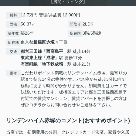
【居間・リビング】
12.7万円 管理/共益費 12,000円
賃料
56.37㎡
2LDK
面積
間取り
築26年
3階/5階建
築年数
所在階
東京都
板橋区
赤塚
４丁目
所在地
都営三田線
「
西高島平
」駅 徒歩14分
交通
東武東上線
「
成増
」駅 徒歩17分
有楽町線
「
地下鉄成増
」駅 徒歩21分
こだわりポイント満載のリンデンハイム赤塚。最寄りの
備考
駅まで徒歩14分の物件です。バス停から徒歩3分以内で
移動にあまり時間がかかりません。初期費用はカードで
決済いただけます。板橋区エリアと都営三田線西高島平
付近での賃貸マンション、賃貸アパートをお探しの方は
ぜひコチラからお問い合わせやご連絡を下さい。
リンデンハイム赤塚のコメント(おすすめポイント)
当店では、初期費用の分割、クレジットカード決済、家賃や入居