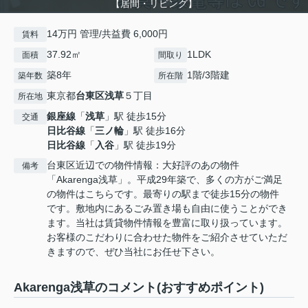
【居間・リビング】
14万円 管理/共益費 6,000円
賃料
37.92㎡
1LDK
面積
間取り
築8年
1階/3階建
築年数
所在階
東京都
台東区
浅草
５丁目
所在地
銀座線
「
浅草
」駅 徒歩15分
交通
日比谷線
「
三ノ輪
」駅 徒歩16分
日比谷線
「
入谷
」駅 徒歩19分
台東区近辺での物件情報：大好評のあの物件
備考
「Akarenga浅草」。平成29年築で、多くの方がご満足
の物件はこちらです。最寄りの駅まで徒歩15分の物件
です。敷地内にあるごみ置き場も自由に使うことができ
ます。当社は賃貸物件情報を豊富に取り扱っています。
お客様のこだわりに合わせた物件をご紹介させていただ
きますので、ぜひ当社にお任せ下さい。
Akarenga浅草のコメント(おすすめポイント)