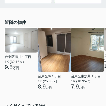
近隣の物件
台東区清川１丁目
1
1K (32.16㎡)
9.5
万円
台東区寿１丁目
台東区東浅草１丁目
1K (25.90㎡)
1R (18.95㎡)
8.9
7.9
万円
万円
よく見られている物件