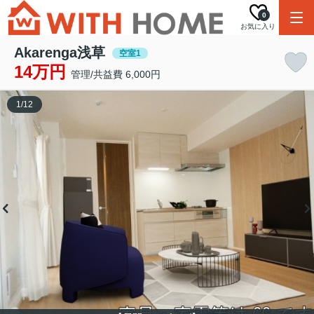
0
お気に入り
Akarenga浅草
空室1
14万円
管理/共益費 6,000円
1
/
12