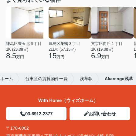
練馬区豊玉北６丁目
豊島区巣鴨３丁目
文京区向丘１丁目
1K (23.09㎡)
2LDK (57.15㎡)
1K (19.08㎡)
1
8.5
15
6.9
万円
万円
万円
ズホーム
台東区の賃貸物件一覧
浅草駅
Akarenga浅草
With Home（ウィズホーム）
03-6912-2377
お問い合わせ
〒170-0002
東京都豊島区巣鴨１丁目13-4 スガモプラザビルA棟 ５階