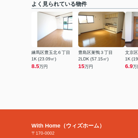
よく見られている物件
練馬区豊玉北６丁目
豊島区巣鴨３丁目
文京区
1K (23.09㎡)
2LDK (57.15㎡)
1K (1
8.5
15
6.9
万円
万円
万
With Home（ウィズホーム）
〒170-0002