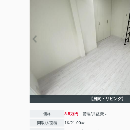
【居間・リビング】
8.5万円
管理/共益費
-
価格
1K/21.00㎡
間取り/面積