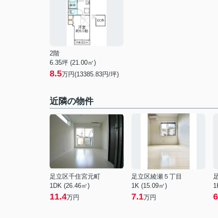
2階
6.35坪 (21.00㎡)
8.5
万円(13385.83円/坪)
近隣の物件
足立区千住宮元町
足立区綾瀬５丁目
1DK (26.46㎡)
1K (15.09㎡)
1
11.4
7.1
6
万円
万円