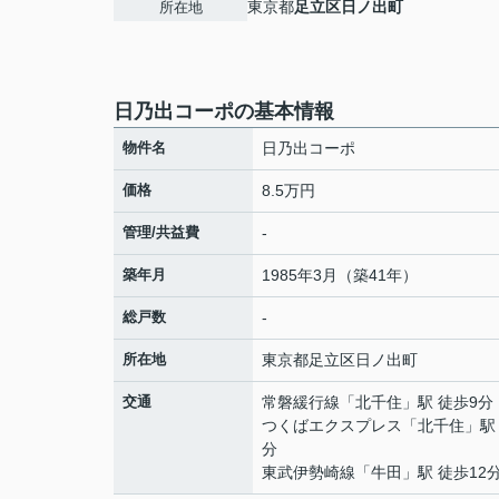
東京都
足立区
日ノ出町
所在地
日乃出コーポの基本情報
物件名
日乃出コーポ
価格
8.5万円
管理/共益費
-
築年月
1985年3月（築41年）
総戸数
-
所在地
東京都
足立区
日ノ出町
交通
常磐緩行線
「
北千住
」駅 徒歩9分
つくばエクスプレス
「
北千住
」駅
分
東武伊勢崎線
「
牛田
」駅 徒歩12