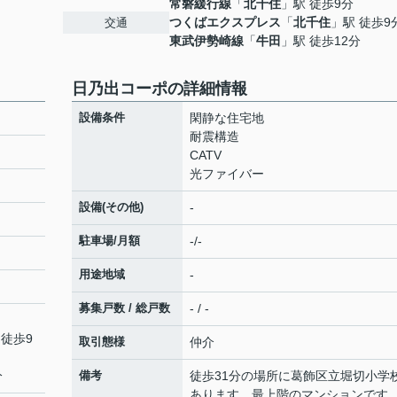
常磐緩行線
「
北千住
」駅 徒歩9分
つくばエクスプレス
「
北千住
」駅 徒歩9
交通
東武伊勢崎線
「
牛田
」駅 徒歩12分
日乃出コーポの詳細情報
設備条件
閑静な住宅地
耐震構造
CATV
光ファイバー
設備(その他)
-
駐車場/月額
-/-
用途地域
-
募集戸数 / 総戸数
- / -
 徒歩9
取引態様
仲介
分
備考
徒歩31分の場所に葛飾区立堀切小学
あります。最上階のマンションです