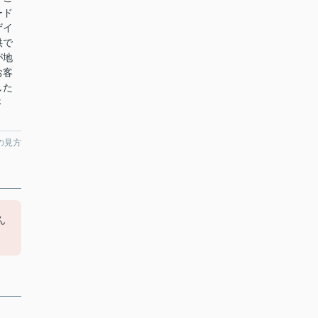
ード
ザイ
供で
が地
お客
した
さ
の見方
ん