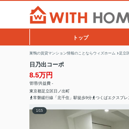
トップ
巣鴨の賃貸マンション情報のことならウィズホーム
足立
日乃出コーポ
8.5万円
管理/共益費 -
東京都
足立区
日ノ出町
常磐緩行線「北千住」駅徒歩9分
つくばエクスプレ
1
/
15