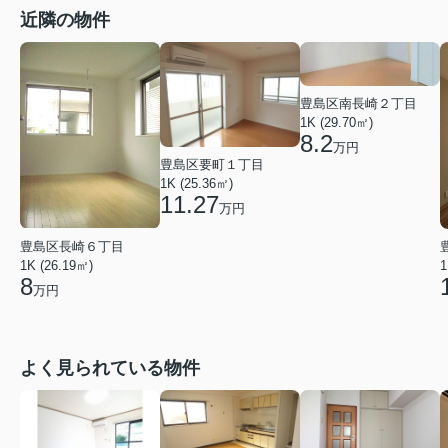
近隣の物件
豊島区南長崎２丁目
1K (29.70㎡)
8.2
万円
豊島区要町１丁目
1K (25.36㎡)
11.27
万円
豊島区長崎６丁目
1K (26.19㎡)
1
8
万円
よく見られている物件