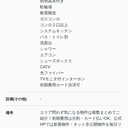
照明器具付き
駐輪場
耐震構造
ガスコンロ
コンロ２口以上
システムキッチン
バス・トイレ別
洗面台
シャワー
エアコン
シューズボックス
CATV
光ファイバー
TVモニタ付インターホン
初期費用カード決済可
-
設備(その他)
エリア問わず気になる物件は複数まとめてご
備考
紹介！初期費用は分割・カード払いOK。公式
HPでは新着物件・ネット非公開物件を毎日リ