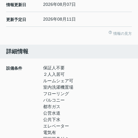
2026年08月07日
情報更新日
2026年08月11日
更新予定日
情報の見方
詳細情報
保証人不要
設備条件
２人入居可
ルームシェア可
室内洗濯機置場
フローリング
バルコニー
都市ガス
公営水道
公共下水
エレベーター
電気有