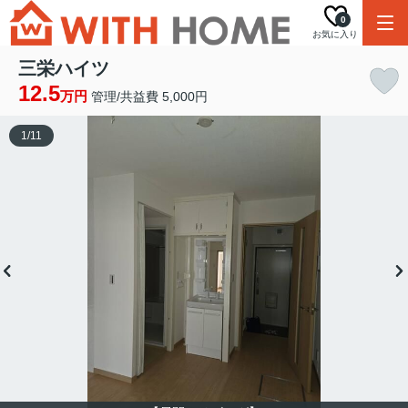
0
お気に入り
三栄ハイツ
12.5
万円
管理/共益費 5,000円
1
/
11