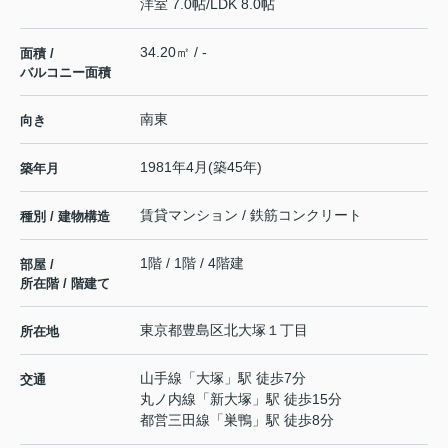
洋室 7.0帖
/
LDK 8.0帖
34.20㎡ / -
面積 /
バルコニー面積
南東
向き
1981年4月(築45年)
築年月
賃貸マンション / 鉄筋コンクリート
種別 / 建物構造
1階 / 1階 / 4階建
部屋 /
所在階 / 階建て
東京都
豊島区
北大塚
１丁目
所在地
山手線
「
大塚
」駅 徒歩7分
交通
丸ノ内線
「
新大塚
」駅 徒歩15分
都営三田線
「
巣鴨
」駅 徒歩8分