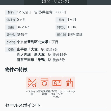
【居間・リビング】
12.5万円 管理/共益費 5,000円
賃料
0ヶ月
1ヶ月
保証金
礼金
34.20㎡
1LDK
面積
間取り
築45年
1階/4階建
築年数
所在階
東京都
豊島区
北大塚
１丁目
所在地
山手線
「
大塚
」駅 徒歩7分
交通
丸ノ内線
「
新大塚
」駅 徒歩15分
都営三田線
「
巣鴨
」駅 徒歩8分
物件の特徴
バストイレ
室内洗濯機
TVモニタ
エレベータ
別
置場
付きインタ
ー
ーホン
セールスポイント