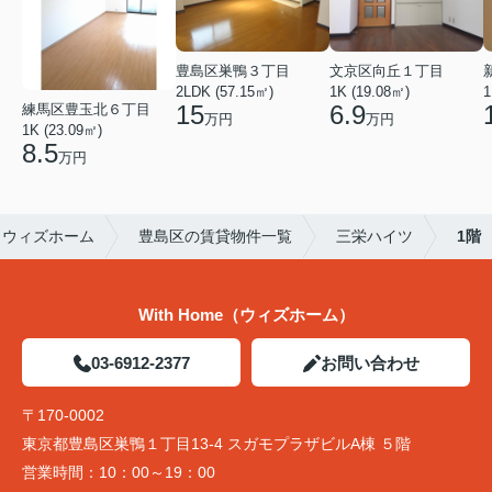
豊島区巣鴨３丁目
文京区向丘１丁目
2LDK (57.15㎡)
1K (19.08㎡)
1
15
6.9
練馬区豊玉北６丁目
万円
万円
1K (23.09㎡)
8.5
万円
らウィズホーム
豊島区の賃貸物件一覧
三栄ハイツ
1階
With Home（ウィズホーム）
03-6912-2377
お問い合わせ
〒170-0002
東京都豊島区巣鴨１丁目13-4 スガモプラザビルA棟 ５階
営業時間：
10：00～19：00