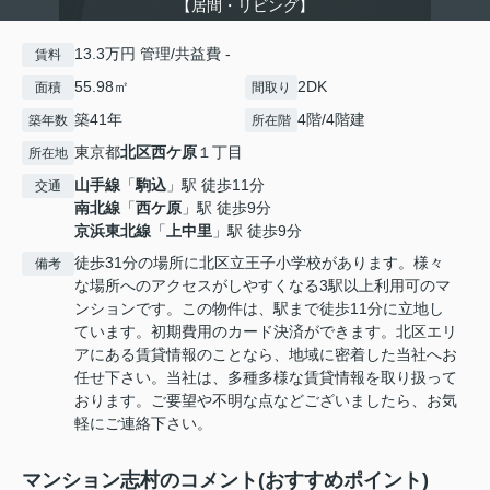
【居間・リビング】
13.3万円 管理/共益費 -
賃料
55.98㎡
2DK
面積
間取り
築41年
4階/4階建
築年数
所在階
東京都
北区
西ケ原
１丁目
所在地
山手線
「
駒込
」駅 徒歩11分
交通
南北線
「
西ケ原
」駅 徒歩9分
京浜東北線
「
上中里
」駅 徒歩9分
徒歩31分の場所に北区立王子小学校があります。様々
備考
な場所へのアクセスがしやすくなる3駅以上利用可のマ
ンションです。この物件は、駅まで徒歩11分に立地し
ています。初期費用のカード決済ができます。北区エリ
アにある賃貸情報のことなら、地域に密着した当社へお
任せ下さい。当社は、多種多様な賃貸情報を取り扱って
おります。ご要望や不明な点などございましたら、お気
軽にご連絡下さい。
マンション志村のコメント(おすすめポイント)