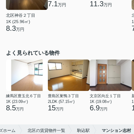
7.1
11.3
万円
万円
北区神谷２丁目
1K (25.96㎡)
1
8.3
万円
よく見られている物件
練馬区豊玉北６丁目
豊島区巣鴨３丁目
文京区向丘１丁目
1K (23.09㎡)
2LDK (57.15㎡)
1K (19.08㎡)
1
8.5
15
6.9
万円
万円
万円
ズホーム
北区の賃貸物件一覧
駒込駅
マンション志村