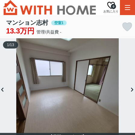
0
お気に入り
マンション志村
空室1
13.3万円
管理/共益費 -
1
/
13