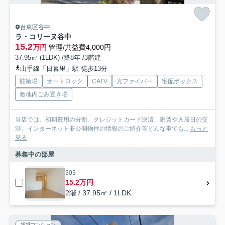
台東区谷中
ラ・コリーヌ谷中
15.2
万円
管理/共益費4,000円
37.95㎡ (1LDK) /築8年 /3階建
山手線「日暮里」駅 徒歩13分
駐輪場
オートロック
CATV
光ファイバー
宅配ボックス
敷地内ごみ置き場
当店では、初期費用の分割、クレジットカード決済、家賃や入居日の交
渉、インターネット非公開物件の情報のご紹介等どんな事でも...
もっと
見る
募集中の部屋
303
15.2万円
2階 / 37.95㎡ / 1LDK
賃貸マンション