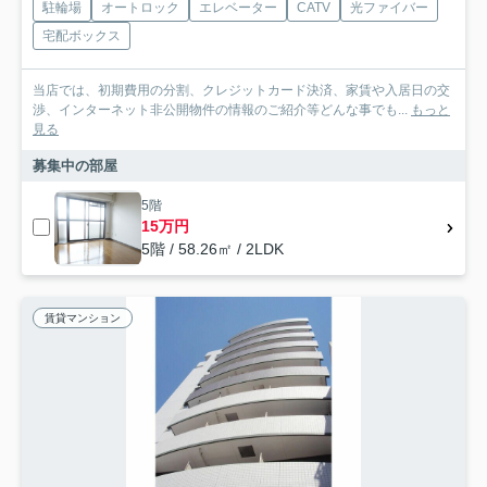
駐輪場
オートロック
エレベーター
CATV
光ファイバー
宅配ボックス
当店では、初期費用の分割、クレジットカード決済、家賃や入居日の交
渉、インターネット非公開物件の情報のご紹介等どんな事でも...
もっと
見る
募集中の部屋
5階
15万円
5階 / 58.26㎡ / 2LDK
賃貸マンション