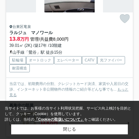
台東区竜泉
ラルジュ マノワール
13.8
万円
管理/共益費8,000円
39.01㎡ (2K) /築17年 /10階建
山手線「鶯谷」駅 徒歩15分
駐輪場
オートロック
エレベーター
CATV
光ファイバー
耐震構造
当店では、初期費用の分割、クレジットカード決済、家賃や入居日の交
渉、インターネット非公開物件の情報のご紹介等どんな事でも...
もっと
見る
募集中の部屋
当サイトでは、お客様の当サイト利用状況把握、サービス向上検討を目的と
して、クッキー（Cookie）を使用しています。
4階
詳しくは、当社の
「Cookieの取扱いについて」
をご確認ください。
13.8万円
4階 / 39.01㎡ / 2K
閉じる