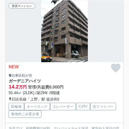
賃貸マンション
NEW
台東区松が谷
ガーデニアハイツ
14.2
万円
管理/共益費6,000円
55.44㎡ (2LDK) /築29年 /8階建
日比谷線「上野」駅 徒歩9分
駐輪場
オートロック
エレベーター
CATV
光ファイバー
敷地内ごみ置き場
当店では、初期費用の分割、クレジットカード決済、家賃や入居日の交