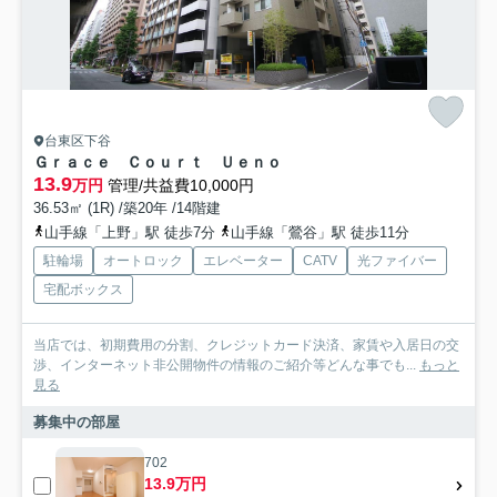
台東区下谷
Ｇｒａｃｅ Ｃｏｕｒｔ Ｕｅｎｏ
13.9
万円
管理/共益費10,000円
36.53㎡ (1R) /築20年 /14階建
山手線「上野」駅 徒歩7分
山手線「鶯谷」駅 徒歩11分
駐輪場
オートロック
エレベーター
CATV
光ファイバー
宅配ボックス
当店では、初期費用の分割、クレジットカード決済、家賃や入居日の交
渉、インターネット非公開物件の情報のご紹介等どんな事でも...
もっと
見る
募集中の部屋
702
13.9万円