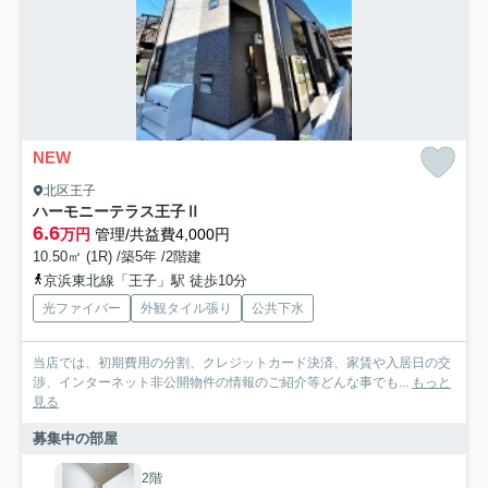
NEW
北区王子
ハーモニーテラス王子Ⅱ
6.6
万円
管理/共益費4,000円
10.50㎡ (1R) /築5年 /2階建
京浜東北線「王子」駅 徒歩10分
光ファイバー
外観タイル張り
公共下水
当店では、初期費用の分割、クレジットカード決済、家賃や入居日の交
渉、インターネット非公開物件の情報のご紹介等どんな事でも...
もっと
見る
募集中の部屋
2階