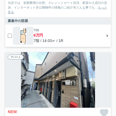
当店では、初期費用の分割、クレジットカード決済、家賃や入居日の交
渉、インターネット非公開物件の情報のご紹介等どんな事でも...
もっと
見る
募集中の部屋
706
6万円
7階 / 14.03㎡ / 1R
アパート
NEW