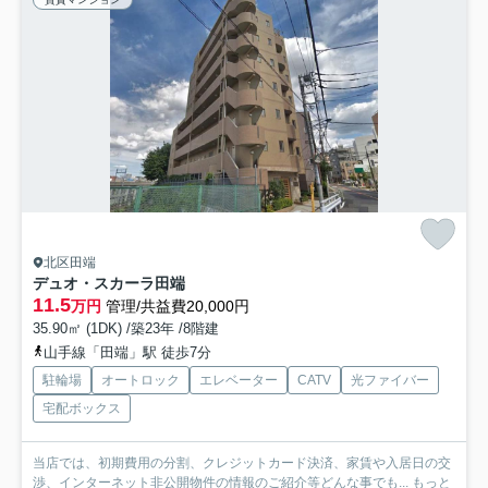
北区田端
デュオ・スカーラ田端
11.5
万円
管理/共益費20,000円
35.90㎡ (1DK) /築23年 /8階建
山手線「田端」駅 徒歩7分
駐輪場
オートロック
エレベーター
CATV
光ファイバー
宅配ボックス
当店では、初期費用の分割、クレジットカード決済、家賃や入居日の交
渉、インターネット非公開物件の情報のご紹介等どんな事でも...
もっと