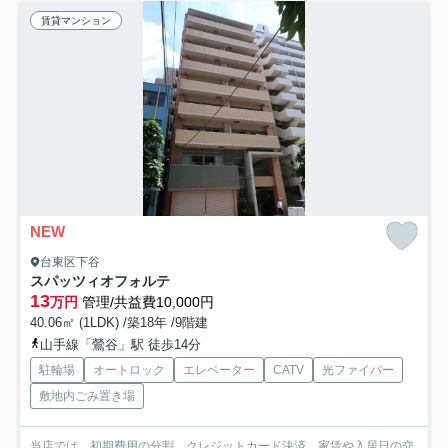
賃貸マンション
NEW
台東区下谷
スパッツィオフォルテ
13
万円
管理/共益費10,000円
40.06㎡ (1LDK) /築18年 /9階建
山手線「鶯谷」駅 徒歩14分
駐輪場
オートロック
エレベーター
CATV
光ファイバー
敷地内ごみ置き場
当店では、初期費用の分割、クレジットカード決済、家賃や入居日の交