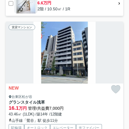
6.6万円
2階 / 10.50㎡ / 1R
賃貸マンション
NEW
台東区松が谷
グランスタイル浅草
16.1
万円
管理/共益費7,000円
43.46㎡ (1LDK) /築14年 /12階建
山手線「鶯谷」駅 徒歩11分
駐輪場
オートロック
エレベーター
光ファイバー