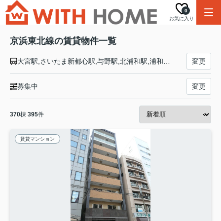
0
お気に入り
京浜東北線の賃貸物件一覧
大宮駅,さいたま新都心駅,与野駅,北浦和駅,浦和駅,南浦和駅,蕨駅,西川口駅,川口駅,赤羽駅,東十条駅,王子駅,上中里駅,田端駅,西日暮里駅,日暮里駅,鶯谷駅,上野駅,御徒町駅,秋葉原駅,神田駅,東京駅,有楽町駅,新橋駅,浜松町駅,田町駅,高輪ゲートウェイ駅,品川駅,大井町駅,大森駅,蒲田駅,川崎駅,鶴見駅,新子安駅,東神奈川駅,横浜駅,桜木町駅,関内駅,石川町駅,山手駅,根岸駅,磯子駅,新杉田駅,洋光台駅,港南台駅,本郷台駅,大船駅
変更
募集中
変更
370
棟
395
件
賃貸マンション