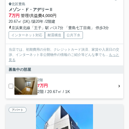
北区豊島
メゾン・ド・アデリーⅡ
7
万円
管理/共益費4,000円
20.67㎡ (1K) /築20年 /2階建
京浜東北線「王子」駅 バス7分 「豊島七丁目南」 停歩3分
インターネット対応
耐震構造
公共下水
当店では、初期費用の分割、クレジットカード決済、家賃や入居日の交
渉、インターネット非公開物件の情報のご紹介等どんな事でも...
もっと
見る
募集中の部屋
2階
7万円
2階 / 20.67㎡ / 1K
アパート