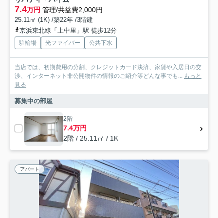
7.4
万円
管理/共益費2,000円
25.11㎡ (1K) /築22年 /3階建
京浜東北線「上中里」駅 徒歩12分
駐輪場
光ファイバー
公共下水
当店では、初期費用の分割、クレジットカード決済、家賃や入居日の交
渉、インターネット非公開物件の情報のご紹介等どんな事でも...
もっと
見る
募集中の部屋
2階
7.4万円
2階 / 25.11㎡ / 1K
アパート