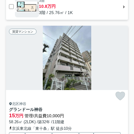
3階
10.8万円
3階 / 25.76㎡ / 1K
賃貸マンション
北区神谷
グランドール神谷
15
万円
管理/共益費10,000円
58.26㎡ (2LDK) /築32年 /11階建
京浜東北線「東十条」駅 徒歩10分