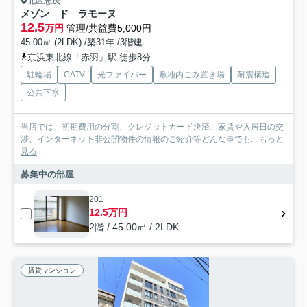
北区志茂
メゾン ド ラモーヌ
12.5
万円
管理/共益費5,000円
45.00㎡ (2LDK) /築31年 /3階建
京浜東北線「赤羽」駅 徒歩8分
駐輪場
CATV
光ファイバー
敷地内ごみ置き場
耐震構造
公共下水
当店では、初期費用の分割、クレジットカード決済、家賃や入居日の交
渉、インターネット非公開物件の情報のご紹介等どんな事でも...
もっと
見る
募集中の部屋
201
12.5万円
2階 / 45.00㎡ / 2LDK
賃貸マンション