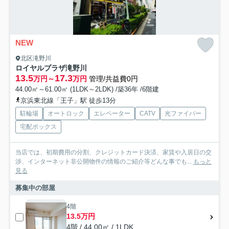
NEW
北区滝野川
ロイヤルプラザ滝野川
13.5
17.3
万円～
万円
管理/共益費0円
44.00㎡～61.00㎡ (1LDK～2LDK) /築36年 /6階建
京浜東北線「王子」駅 徒歩13分
駐輪場
オートロック
エレベーター
CATV
光ファイバー
宅配ボックス
当店では、初期費用の分割、クレジットカード決済、家賃や入居日の交
渉、インターネット非公開物件の情報のご紹介等どんな事でも...
もっと
見る
募集中の部屋
4階
13.5万円
4階 / 44.00㎡ / 1LDK