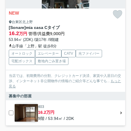
NEW
台東区北上野
[Sonare]mia casa Cタイプ
16.2
万円
管理/共益費9,000円
53.94㎡ (2DK) /築17年 /9階建
山手線「上野」駅 徒歩8分
オートロック
エレベーター
CATV
光ファイバー
宅配ボックス
敷地内ごみ置き場
当店では、初期費用の分割、クレジットカード決済、家賃や入居日の交
渉、インターネット非公開物件の情報のご紹介等どんな事でも...
もっと
見る
募集中の部屋
403
16.2万円
9階 / 53.94㎡ / 2DK