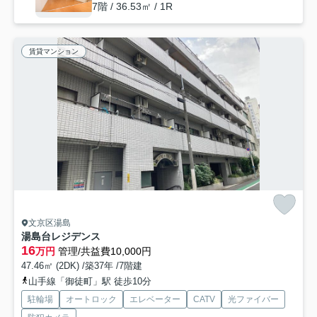
7階 / 36.53㎡ / 1R
賃貸マンション
文京区湯島
湯島台レジデンス
16
万円
管理/共益費10,000円
47.46㎡ (2DK) /築37年 /7階建
山手線「御徒町」駅 徒歩10分
駐輪場
オートロック
エレベーター
CATV
光ファイバー