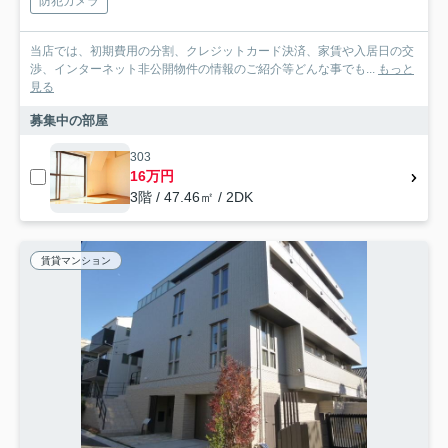
防犯カメラ
当店では、初期費用の分割、クレジットカード決済、家賃や入居日の交
渉、インターネット非公開物件の情報のご紹介等どんな事でも...
もっと
見る
募集中の部屋
303
16万円
3階 / 47.46㎡ / 2DK
賃貸マンション