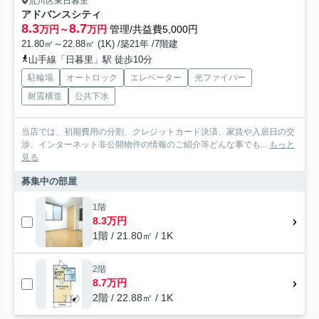
荒川区東日暮里
アドバンスシティ
8.3
8.7
万円～
万円
管理/共益費5,000円
21.80㎡～22.88㎡ (1K) /築21年 /7階建
山手線「日暮里」駅 徒歩10分
駐輪場
オートロック
エレベーター
光ファイバー
耐震構造
公共下水
当店では、初期費用の分割、クレジットカード決済、家賃や入居日の交
渉、インターネット非公開物件の情報のご紹介等どんな事でも...
もっと
見る
募集中の部屋
1階
8.3万円
1階 / 21.80㎡ / 1K
2階
8.7万円
2階 / 22.88㎡ / 1K