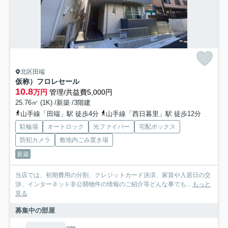
北区田端
仮称）フロレセール
10.8
万円
管理/共益費5,000円
25.76㎡ (1K) /新築 /3階建
山手線「田端」駅 徒歩4分
山手線「西日暮里」駅 徒歩12分
駐輪場
オートロック
光ファイバー
宅配ボックス
防犯カメラ
敷地内ごみ置き場
新築
当店では、初期費用の分割、クレジットカード決済、家賃や入居日の交
渉、インターネット非公開物件の情報のご紹介等どんな事でも...
もっと
見る
募集中の部屋