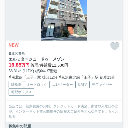
NEW
北区豊島
エルミタージュ ドゥ メゾン
16.85
万円
管理/共益費11,500円
58.31㎡ (1LDK) /築6年 /7階建
南北線「王子」駅 徒歩12分
京浜東北線「王子」駅 徒歩13分
駐輪場
オートロック
エレベーター
CATV
光ファイバー
宅配ボックス
当店では、初期費用の分割、クレジットカード決済、家賃や入居日の交
渉、インターネット非公開物件の情報のご紹介等どんな事でも...
もっと
見る
募集中の部屋