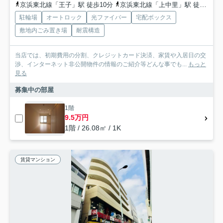
京浜東北線「王子」駅 徒歩10分
京浜東北線「上中里」駅 徒歩10分
駐輪場
オートロック
光ファイバー
宅配ボックス
敷地内ごみ置き場
耐震構造
当店では、初期費用の分割、クレジットカード決済、家賃や入居日の交
渉、インターネット非公開物件の情報のご紹介等どんな事でも...
もっと
見る
募集中の部屋
1階
9.5万円
1階 / 26.08㎡ / 1K
賃貸マンション