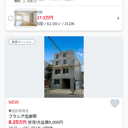
5階
17.3万円
5階 / 61.00㎡ / 2LDK
賃貸マンション
NEW
北区赤羽北
フラシア北赤羽
8.25
万円
管理/共益費5,000円