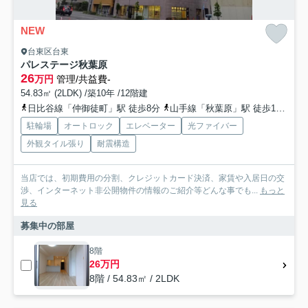
NEW
台東区台東
パレステージ秋葉原
26
万円
管理/共益費-
54.83㎡ (2LDK) /築10年 /12階建
日比谷線「仲御徒町」駅 徒歩8分
山手線「秋葉原」駅 徒歩13分
駐輪場
オートロック
エレベーター
光ファイバー
外観タイル張り
耐震構造
当店では、初期費用の分割、クレジットカード決済、家賃や入居日の交
渉、インターネット非公開物件の情報のご紹介等どんな事でも...
もっと
見る
募集中の部屋
8階
26万円
8階 / 54.83㎡ / 2LDK