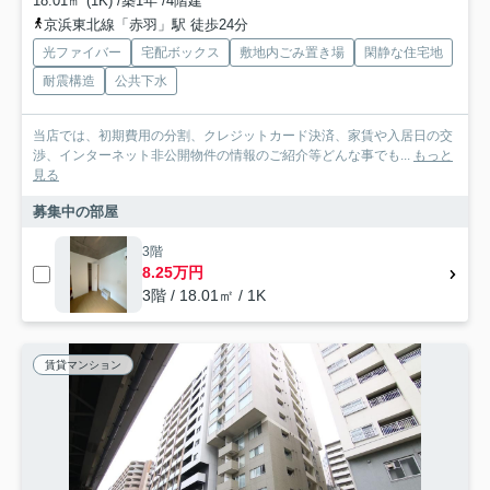
18.01㎡ (1K) /築1年 /4階建
京浜東北線「赤羽」駅 徒歩24分
光ファイバー
宅配ボックス
敷地内ごみ置き場
閑静な住宅地
耐震構造
公共下水
当店では、初期費用の分割、クレジットカード決済、家賃や入居日の交
渉、インターネット非公開物件の情報のご紹介等どんな事でも...
もっと
見る
募集中の部屋
3階
8.25万円
3階 / 18.01㎡ / 1K
賃貸マンション