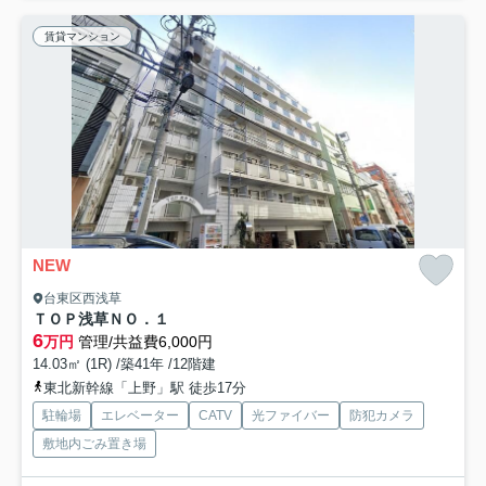
賃貸マンション
NEW
台東区西浅草
ＴＯＰ浅草ＮＯ．１
6
万円
管理/共益費6,000円
14.03㎡ (1R) /築41年 /12階建
東北新幹線「上野」駅 徒歩17分
駐輪場
エレベーター
CATV
光ファイバー
防犯カメラ
敷地内ごみ置き場