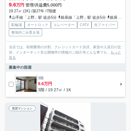
9.6
万円
管理/共益費5,000円
19.27㎡ (1K) /築27年 /7階建
山手線「上野」駅 徒歩5分
銀座線「上野」駅 徒歩5分
銀座線「稲荷町」駅 徒歩5分
駐輪場
オートロック
エレベーター
CATV
光ファイバー
敷地内ごみ置き場
当店では、初期費用の分割、クレジットカード決済、家賃や入居日の交
渉、インターネット非公開物件の情報のご紹介等どんな事でも...
もっと
見る
募集中の部屋
3階
9.6万円
3階 / 19.27㎡ / 1K
賃貸マンション