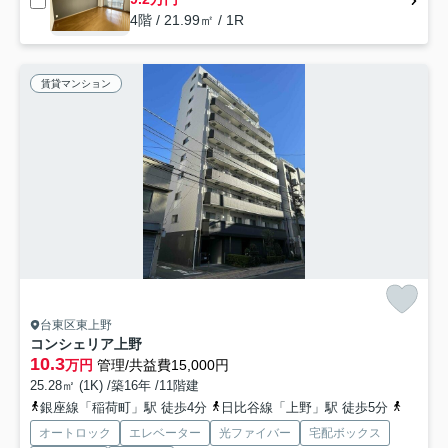
4階 / 21.99㎡ / 1R
賃貸マンション
台東区東上野
コンシェリア上野
10.3
万円
管理/共益費15,000円
25.28㎡ (1K) /築16年 /11階建
銀座線「稲荷町」駅 徒歩4分
日比谷線「上野」駅 徒歩5分
都営大
オートロック
エレベーター
光ファイバー
宅配ボックス