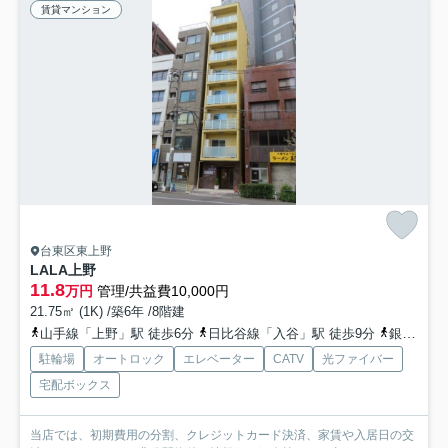
賃貸マンション
台東区東上野
LALA上野
11.8
万円
管理/共益費10,000円
21.75㎡ (1K) /築6年 /8階建
山手線「上野」駅 徒歩6分
日比谷線「入谷」駅 徒歩9分
銀座線「稲荷町」駅 徒歩6分
駐輪場
オートロック
エレベーター
CATV
光ファイバー
宅配ボックス
当店では、初期費用の分割、クレジットカード決済、家賃や入居日の交