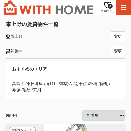
0
お気に入り
東上野の賃貸物件一覧
東上野
変更
募集中
変更
おすすめのエリア
高島平
/
東日暮里
/
滝野川
/
本駒込
/
南千住
/
板橋
/
徳丸
/
赤塚
/
池袋
/
荒川
9
棟
9
件
賃貸マンション