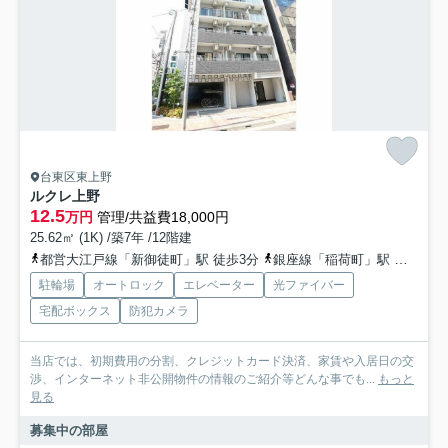
台東区東上野
ルクレ上野
12.5
万円
管理/共益費18,000円
25.62㎡ (1K) /築7年 /12階建
都営大江戸線「新御徒町」駅 徒歩3分
銀座線「稲荷町」駅 徒歩6分
駐輪場
オートロック
エレベーター
光ファイバー
宅配ボックス
防犯カメラ
当店では、初期費用の分割、クレジットカード決済、家賃や入居日の交
渉、インターネット非公開物件の情報のご紹介等どんな事でも...
もっと
見る
募集中の部屋