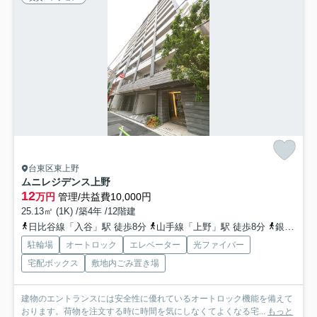
台東区東上野
ムニレジデンス上野
12
万円
管理/共益費10,000円
25.13㎡ (1K) /築4年 /12階建
日比谷線「入谷」駅 徒歩8分
山手線「上野」駅 徒歩8分
銀座線「稲荷町」駅 徒歩6分
駐輪場
オートロック
エレベーター
光ファイバー
宅配ボックス
敷地内ごみ置き場
建物のエントランスには安全性に優れているオートロック機能を備えて
おります。荷物を注文する時に時間を気にしなくてよくなる宅...
もっと