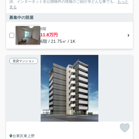
渉、インターネット非公開物件の情報のご紹介等どんな事でも...
もっと
見る
募集中の部屋
6階
11.8万円
6階 / 21.75㎡ / 1K
賃貸マンション
台東区東上野