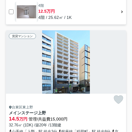
4階
12.5万円
4階 / 25.62㎡ / 1K
賃貸マンション
台東区東上野
メインステージ上野
14.5
万円
管理/共益費15,000円
32.76㎡ (1DK) /築20年 /13階建
山手線「上野」駅 徒歩3分
銀座線「稲荷町」駅 徒歩8分
京成本線「京成上野」駅 徒歩10分