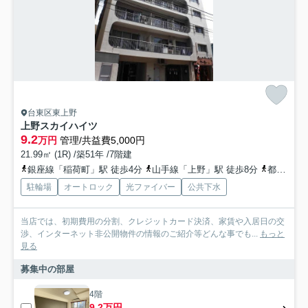
台東区東上野
上野スカイハイツ
9.2
万円
管理/共益費5,000円
21.99㎡ (1R) /築51年 /7階建
銀座線「稲荷町」駅 徒歩4分
山手線「上野」駅 徒歩8分
都営大江戸線「新御徒町」駅 徒歩9分
駐輪場
オートロック
光ファイバー
公共下水
当店では、初期費用の分割、クレジットカード決済、家賃や入居日の交
渉、インターネット非公開物件の情報のご紹介等どんな事でも...
もっと
見る
募集中の部屋
4階
9.2万円