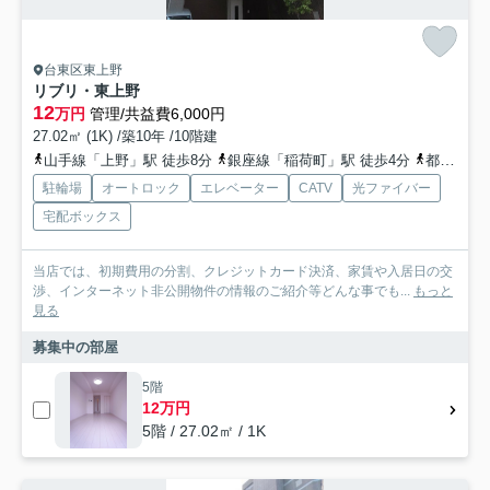
台東区東上野
リブリ・東上野
12
万円
管理/共益費6,000円
27.02㎡ (1K) /築10年 /10階建
山手線「上野」駅 徒歩8分
銀座線「稲荷町」駅 徒歩4分
都営大江戸線「新御徒町」駅 徒歩12分
駐輪場
オートロック
エレベーター
CATV
光ファイバー
宅配ボックス
当店では、初期費用の分割、クレジットカード決済、家賃や入居日の交
渉、インターネット非公開物件の情報のご紹介等どんな事でも...
もっと
見る
募集中の部屋
5階
12万円
5階 / 27.02㎡ / 1K