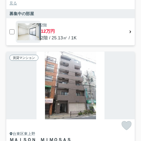
見る
募集中の部屋
2階
12万円
2階 / 25.13㎡ / 1K
賃貸マンション
台東区東上野
ＭＡＩＳＯＮ ＭＩＭＯＳＡＳ