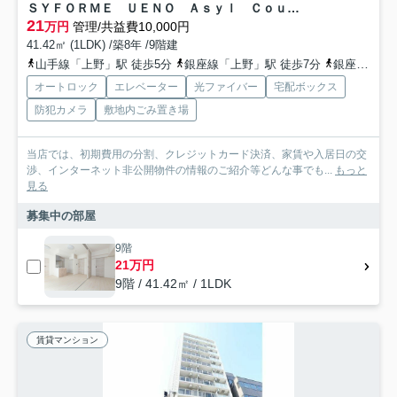
ＳＹＦＯＲＭＥ ＵＥＮＯ Ａｓｙｌ Ｃｏｕｒｔ
21
万円
管理/共益費10,000円
41.42㎡ (1LDK) /築8年 /9階建
山手線「上野」駅 徒歩5分
銀座線「上野」駅 徒歩7分
銀座線「稲荷町」駅 徒歩7分
オートロック
エレベーター
光ファイバー
宅配ボックス
防犯カメラ
敷地内ごみ置き場
当店では、初期費用の分割、クレジットカード決済、家賃や入居日の交
渉、インターネット非公開物件の情報のご紹介等どんな事でも...
もっと
見る
募集中の部屋
9階
21万円
9階 / 41.42㎡ / 1LDK
賃貸マンション