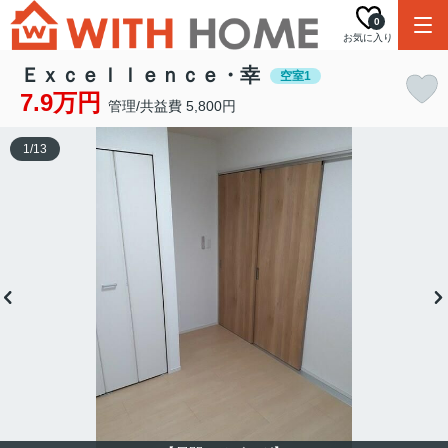
0
お気に入り
Ｅｘｃｅｌｌｅｎｃｅ・幸
空室1
7.9万円
管理/共益費 5,800円
1
/
13