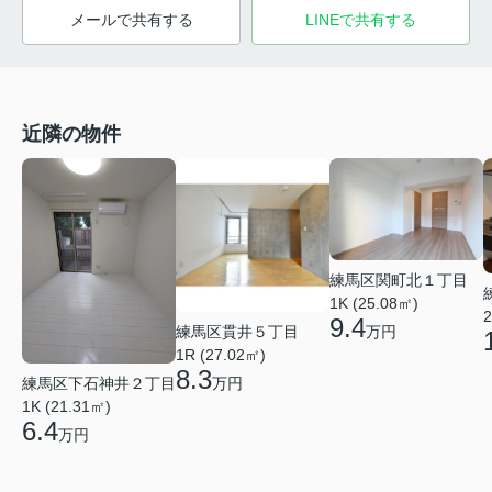
メールで共有する
LINEで共有する
近隣の物件
練馬区関町北１丁目
1K (25.08㎡)
2
9.4
万円
練馬区貫井５丁目
1R (27.02㎡)
8.3
練馬区下石神井２丁目
万円
1K (21.31㎡)
6.4
万円