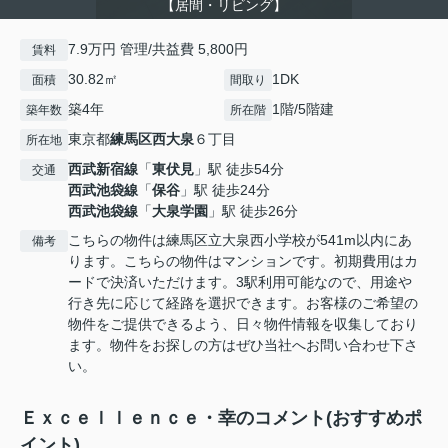
【居間・リビング】
7.9万円 管理/共益費 5,800円
賃料
30.82㎡
1DK
面積
間取り
築4年
1階/5階建
築年数
所在階
東京都
練馬区
西大泉
６丁目
所在地
西武新宿線
「
東伏見
」駅 徒歩54分
交通
西武池袋線
「
保谷
」駅 徒歩24分
西武池袋線
「
大泉学園
」駅 徒歩26分
こちらの物件は練馬区立大泉西小学校が541m以内にあ
備考
ります。こちらの物件はマンションです。初期費用はカ
ードで決済いただけます。3駅利用可能なので、用途や
行き先に応じて経路を選択できます。お客様のご希望の
物件をご提供できるよう、日々物件情報を収集しており
ます。物件をお探しの方はぜひ当社へお問い合わせ下さ
い。
Ｅｘｃｅｌｌｅｎｃｅ・幸のコメント(おすすめポ
イント)