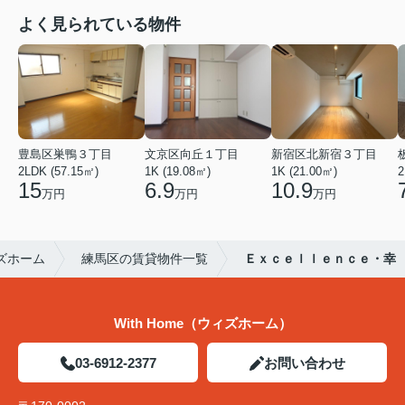
よく見られている物件
豊島区巣鴨３丁目
文京区向丘１丁目
新宿区北新宿３丁目
2LDK (57.15㎡)
1K (19.08㎡)
1K (21.00㎡)
2
15
6.9
10.9
万円
万円
万円
ズホーム
練馬区の賃貸物件一覧
Ｅｘｃｅｌｌｅｎｃｅ・幸
With Home（ウィズホーム）
03-6912-2377
お問い合わせ