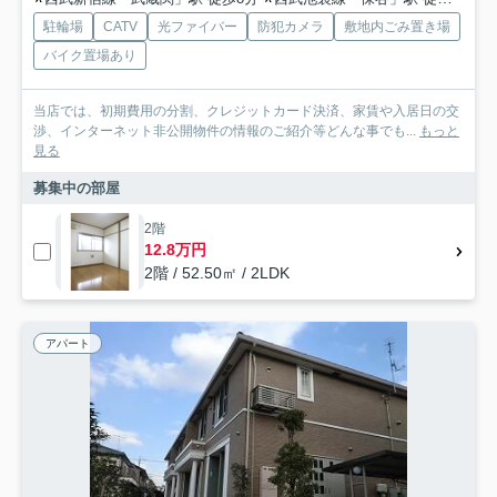
駐輪場
CATV
光ファイバー
防犯カメラ
敷地内ごみ置き場
バイク置場あり
当店では、初期費用の分割、クレジットカード決済、家賃や入居日の交
渉、インターネット非公開物件の情報のご紹介等どんな事でも...
もっと
見る
募集中の部屋
2階
12.8万円
2階 / 52.50㎡ / 2LDK
アパート