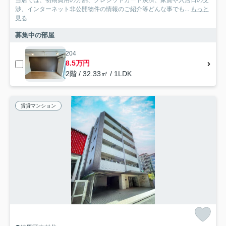
当店では、初期費用の分割、クレジットカード決済、家賃や入居日の交
渉、インターネット非公開物件の情報のご紹介等どんな事でも...
もっと
見る
募集中の部屋
204
8.5万円
2階 / 32.33㎡ / 1LDK
賃貸マンション