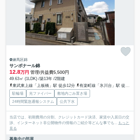
練馬区錦
サンボナール錦
12.8
万円
管理/共益費5,500円
49.63㎡ (1LDK) /築13年 /2階建
東武東上線「上板橋」駅 徒歩12分
有楽町線「氷川台」駅 徒歩19分
駐輪場
光ファイバー
敷地内ごみ置き場
24時間緊急通報システム
公共下水
当店では、初期費用の分割、クレジットカード決済、家賃や入居日の交
渉、インターネット非公開物件の情報のご紹介等どんな事でも...
もっと
見る
募集中の部屋