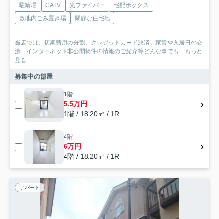
駐輪場
CATV
光ファイバー
宅配ボックス
敷地内ごみ置き場
閑静な住宅地
当店では、初期費用の分割、クレジットカード決済、家賃や入居日の交
渉、インターネット非公開物件の情報のご紹介等どんな事でも...
もっと
見る
募集中の部屋
1階
5.5万円
1階 / 18.20㎡ / 1R
4階
6万円
4階 / 18.20㎡ / 1R
アパート