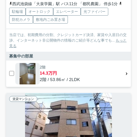
西武池袋線「大泉学園」駅 バス11分 「都民農園」 停歩1分
東武東上
駐輪場
オートロック
エレベーター
光ファイバー
防犯カメラ
敷地内ごみ置き場
当店では、初期費用の分割、クレジットカード決済、家賃や入居日の交
渉、インターネット非公開物件の情報のご紹介等どんな事でも...
もっと
見る
募集中の部屋
2階
14.3万円
2階 / 53.86㎡ / 2LDK
賃貸マンション