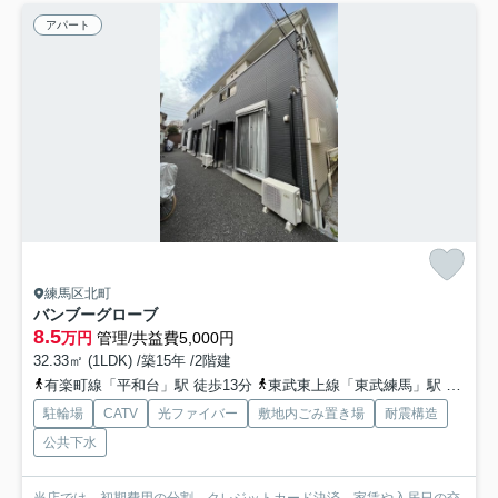
アパート
練馬区北町
バンブーグローブ
8.5
万円
管理/共益費5,000円
32.33㎡ (1LDK) /築15年 /2階建
有楽町線「平和台」駅 徒歩13分
東武東上線「東武練馬」駅 徒歩13分
駐輪場
CATV
光ファイバー
敷地内ごみ置き場
耐震構造
公共下水