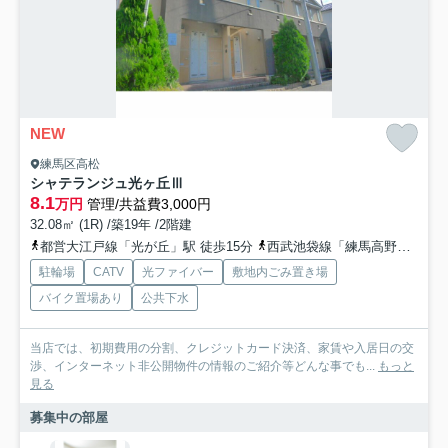
NEW
練馬区高松
シャテランジュ光ヶ丘Ⅲ
8.1
万円
管理/共益費3,000円
32.08㎡ (1R) /築19年 /2階建
都営大江戸線「光が丘」駅 徒歩15分
西武池袋線「練馬高野台」駅 徒歩23分
駐輪場
CATV
光ファイバー
敷地内ごみ置き場
バイク置場あり
公共下水
当店では、初期費用の分割、クレジットカード決済、家賃や入居日の交
渉、インターネット非公開物件の情報のご紹介等どんな事でも...
もっと
見る
募集中の部屋