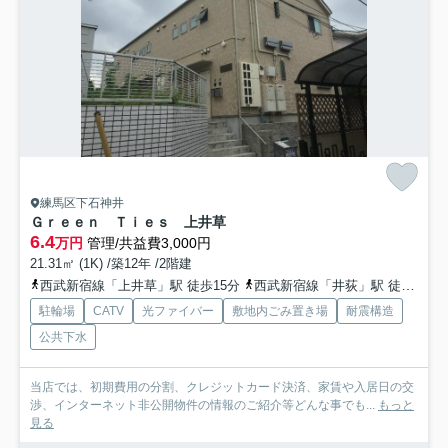
練馬区下石神井
Ｇｒｅｅｎ Ｔｉｅｓ 上井草
6.4
万円
管理/共益費3,000円
21.31㎡ (1K) /築12年 /2階建
西武新宿線「上井草」駅 徒歩15分
西武新宿線「井荻」駅 徒歩17分
駐輪場
CATV
光ファイバー
敷地内ごみ置き場
耐震構造
公共下水
当店では、初期費用の分割、クレジットカード決済、家賃や入居日の交
渉、インターネット非公開物件の情報のご紹介等どんな事でも...
もっと
見る