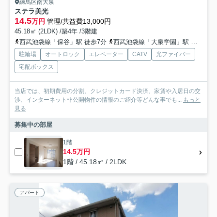
練馬区南大泉
ステラ美光
14.5
万円
管理/共益費13,000円
45.18㎡ (2LDK) /築4年 /3階建
西武池袋線「保谷」駅 徒歩7分
西武池袋線「大泉学園」駅 徒歩24分
駐輪場
オートロック
エレベーター
CATV
光ファイバー
宅配ボックス
当店では、初期費用の分割、クレジットカード決済、家賃や入居日の交
渉、インターネット非公開物件の情報のご紹介等どんな事でも...
もっと
見る
募集中の部屋
1階
14.5万円
1階 / 45.18㎡ / 2LDK
アパート