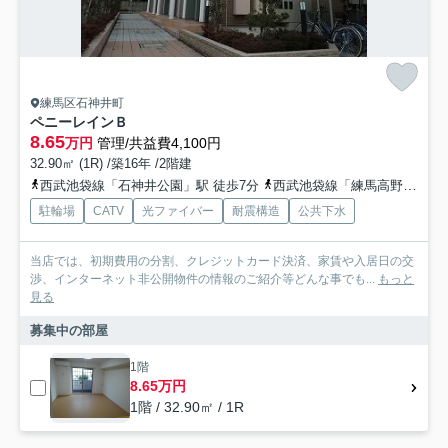
練馬区石神井町
ペニーレインＢ
8.65
万円
管理/共益費4,100円
32.90㎡ (1R) /築16年 /2階建
西武池袋線「石神井公園」駅 徒歩7分
西武池袋線「練馬高野台」駅 徒歩20分
駐輪場
CATV
光ファイバー
耐震構造
公共下水
当店では、初期費用の分割、クレジットカード決済、家賃や入居日の交
渉、インターネット非公開物件の情報のご紹介等どんな事でも...
もっと
見る
募集中の部屋
1階
8.65万円
1階 / 32.90㎡ / 1R