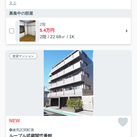
見る
募集中の部屋
2階
5.4万円
2階 / 22.68㎡ / 1K
賃貸マンション
NEW
練馬区関町東
ルーブル武蔵関弐番館