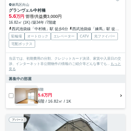
練馬区向山
グランヴェル中村橋
5.6
万円
管理/共益費3,000円
16.82㎡ (1K) /築34年 /7階建
西武池袋線「中村橋」駅 徒歩6分
西武池袋線「練馬」駅 徒歩13分
駐輪場
オートロック
エレベーター
CATV
光ファイバー
宅配ボックス
当店では、初期費用の分割、クレジットカード決済、家賃や入居日の交
渉、インターネット非公開物件の情報のご紹介等どんな事でも...
もっと
見る
募集中の部屋
6階
5.6万円
6階 / 16.82㎡ / 1K
アパート