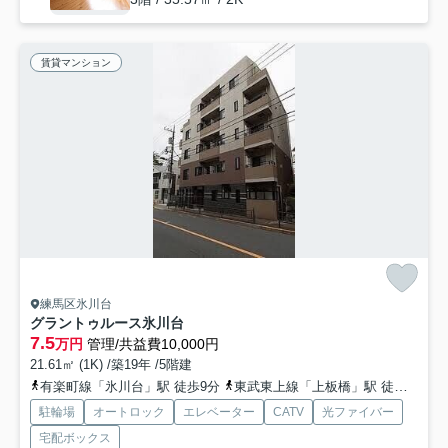
賃貸マンション
練馬区氷川台
グラントゥルース氷川台
7.5
万円
管理/共益費10,000円
21.61㎡ (1K) /築19年 /5階建
有楽町線「氷川台」駅 徒歩9分
東武東上線「上板橋」駅 徒歩18分
駐輪場
オートロック
エレベーター
CATV
光ファイバー
宅配ボックス