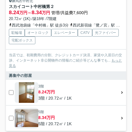
練馬区中村北
スカイコート中村橋第２
8.24
8.34
万円～
万円
管理/共益費7,600円
20.72㎡ (1K) /築18年 /7階建
西武池袋線「中村橋」駅 徒歩3分
西武新宿線「鷺ノ宮」駅 徒歩23分
駐輪場
オートロック
エレベーター
CATV
光ファイバー
宅配ボックス
当店では、初期費用の分割、クレジットカード決済、家賃や入居日の交
渉、インターネット非公開物件の情報のご紹介等どんな事でも...
もっと
見る
募集中の部屋
3階
8.24万円
3階 / 20.72㎡ / 1K
5階
8.34万円
5階 / 20.72㎡ / 1K