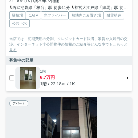
22.18㎡ (1K) /築20年 /2階建
西武池袋線「桜台」駅 徒歩11分
都営大江戸線「練馬」駅 徒歩13分
駐輪場
CATV
光ファイバー
敷地内ごみ置き場
耐震構造
公共下水
当店では、初期費用の分割、クレジットカード決済、家賃や入居日の交
渉、インターネット非公開物件の情報のご紹介等どんな事でも...
もっと
見る
募集中の部屋
1階
6.7万円
1階 / 22.18㎡ / 1K
アパート