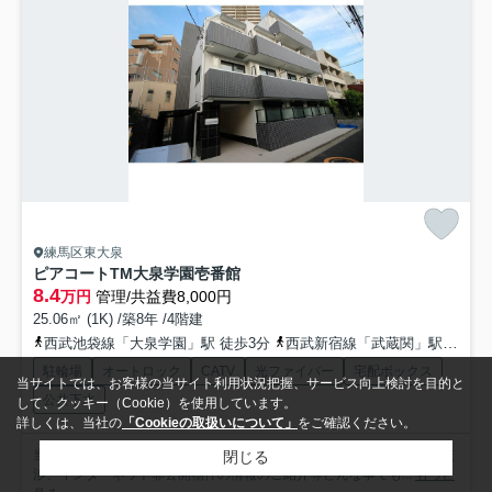
練馬区東大泉
ピアコートTM大泉学園壱番館
8.4
万円
管理/共益費8,000円
25.06㎡ (1K) /築8年 /4階建
西武池袋線「大泉学園」駅 徒歩3分
西武新宿線「武蔵関」駅 徒歩39分
駐輪場
オートロック
CATV
光ファイバー
宅配ボックス
当サイトでは、お客様の当サイト利用状況把握、サービス向上検討を目的と
公共下水
して、クッキー（Cookie）を使用しています。
詳しくは、当社の
「Cookieの取扱いについて」
をご確認ください。
当店では、初期費用の分割、クレジットカード決済、家賃や入居日の交
閉じる
渉、インターネット非公開物件の情報のご紹介等どんな事でも...
もっと