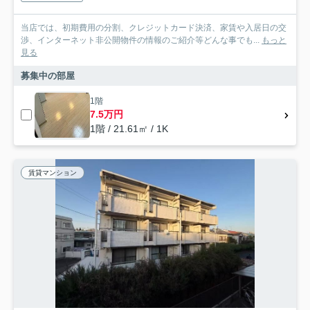
当店では、初期費用の分割、クレジットカード決済、家賃や入居日の交
渉、インターネット非公開物件の情報のご紹介等どんな事でも...
もっと
見る
募集中の部屋
1階
7.5万円
1階 / 21.61㎡ / 1K
賃貸マンション