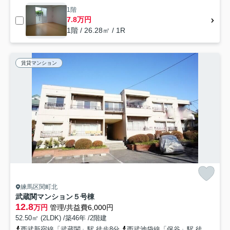
1階
7.8万円
1階 / 26.28㎡ / 1R
賃貸マンション
練馬区関町北
武蔵関マンション５号棟
12.8
万円
管理/共益費6,000円
52.50㎡ (2LDK) /築46年 /2階建
西武新宿線「武蔵関」駅 徒歩8分
西武池袋線「保谷」駅 徒歩31分