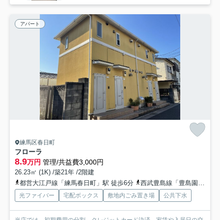
アパート
練馬区春日町
フローラ
8.9
万円
管理/共益費3,000円
26.23㎡ (1K) /築21年 /2階建
都営大江戸線「練馬春日町」駅 徒歩6分
西武豊島線「豊島園」駅 徒歩18分
光ファイバー
宅配ボックス
敷地内ごみ置き場
公共下水