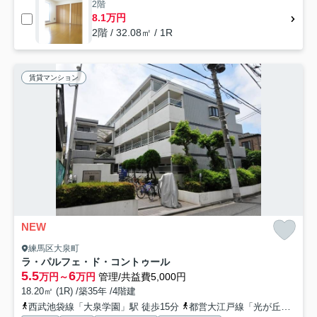
2階
8.1万円
2階 / 32.08㎡ / 1R
賃貸マンション
NEW
練馬区大泉町
ラ・パルフェ・ド・コントゥール
5.5
6
万円～
万円
管理/共益費5,000円
18.20㎡ (1R) /築35年 /4階建
西武池袋線「大泉学園」駅 徒歩15分
都営大江戸線「光が丘」駅 徒歩51分