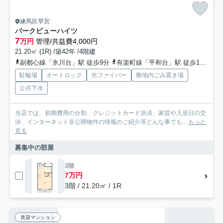
練馬区早宮
パークビューハイツ
7
万円
管理/共益費4,000円
21.20㎡ (1R) /築42年 /4階建
副都心線「氷川台」駅 徒歩9分
有楽町線「平和台」駅 徒歩16分
西
駐輪場
オートロック
光ファイバー
敷地内ごみ置き場
公共下水
当店では、初期費用の分割、クレジットカード決済、家賃や入居日の交
渉、インターネット非公開物件の情報のご紹介等どんな事でも...
もっと
見る
募集中の部屋
3階
7万円
3階 / 21.20㎡ / 1R
賃貸マンション