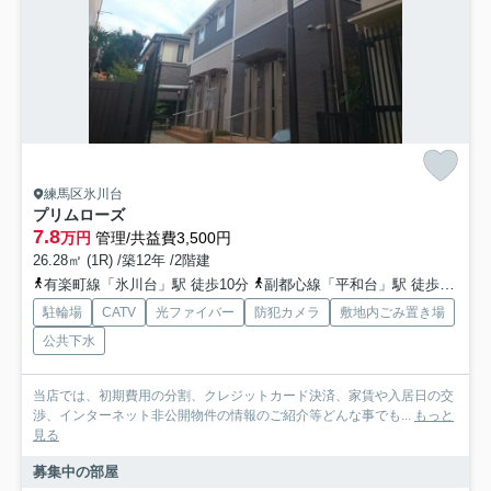
練馬区氷川台
プリムローズ
7.8
万円
管理/共益費3,500円
26.28㎡ (1R) /築12年 /2階建
有楽町線「氷川台」駅 徒歩10分
副都心線「平和台」駅 徒歩14分
駐輪場
CATV
光ファイバー
防犯カメラ
敷地内ごみ置き場
公共下水
当店では、初期費用の分割、クレジットカード決済、家賃や入居日の交
渉、インターネット非公開物件の情報のご紹介等どんな事でも...
もっと
見る
募集中の部屋