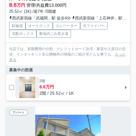
8.6
万円
管理/共益費13,000円
25.52㎡ (1K) /築7年 /5階建
西武新宿線「武蔵関」駅 徒歩4分
西武新宿線「上石神井」駅 徒歩16分
駐輪場
オートロック
エレベーター
光ファイバー
宅配ボックス
敷地内ごみ置き場
当店では、初期費用の分割、クレジットカード決済、家賃や入居日の交
渉、インターネット非公開物件の情報のご紹介等どんな事でも...
もっと
見る
募集中の部屋
2階
8.6万円
2階 / 25.52㎡ / 1K
アパート