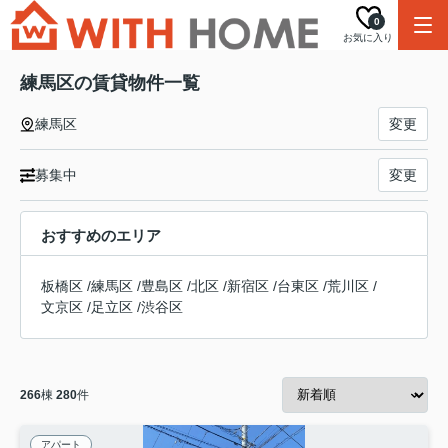
0
お気に入り
練馬区の賃貸物件一覧
練馬区
変更
募集中
変更
おすすめのエリア
板橋区
/
練馬区
/
豊島区
/
北区
/
新宿区
/
台東区
/
荒川区
/
文京区
/
足立区
/
渋谷区
266
棟
280
件
アパート