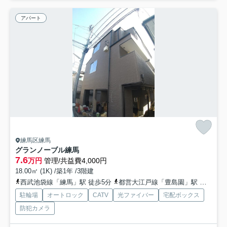
アパート
練馬区練馬
グランノーブル練馬
7.6
万円
管理/共益費4,000円
18.00㎡ (1K) /築1年 /3階建
西武池袋線「練馬」駅 徒歩5分
都営大江戸線「豊島園」駅 徒歩5分
駐輪場
オートロック
CATV
光ファイバー
宅配ボックス
防犯カメラ