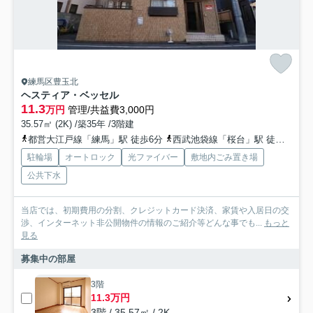
練馬区豊玉北
ヘスティア・ベッセル
11.3
万円
管理/共益費3,000円
35.57㎡ (2K) /築35年 /3階建
都営大江戸線「練馬」駅 徒歩6分
西武池袋線「桜台」駅 徒歩11分
駐輪場
オートロック
光ファイバー
敷地内ごみ置き場
公共下水
当店では、初期費用の分割、クレジットカード決済、家賃や入居日の交
渉、インターネット非公開物件の情報のご紹介等どんな事でも...
もっと
見る
募集中の部屋
3階
11.3万円
3階 / 35.57㎡ / 2K