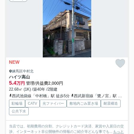
NEW
練馬区中村北
ハイツ高山
5.4
万円
管理/共益費2,000円
22.68㎡ (1K) /築40年 /2階建
西武池袋線「中村橋」駅 徒歩5分
西武新宿線「鷺ノ宮」駅 徒歩19分
駐輪場
CATV
光ファイバー
敷地内ごみ置き場
耐震構造
公共下水
当店では、初期費用の分割、クレジットカード決済、家賃や入居日の交
渉、インターネット非公開物件の情報のご紹介等どんな事でも...
もっと