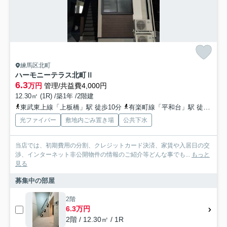
練馬区北町
ハーモニーテラス北町Ⅱ
6.3
万円
管理/共益費4,000円
12.30㎡ (1R) /築1年 /2階建
東武東上線「上板橋」駅 徒歩10分
有楽町線「平和台」駅 徒歩23分
光ファイバー
敷地内ごみ置き場
公共下水
当店では、初期費用の分割、クレジットカード決済、家賃や入居日の交
渉、インターネット非公開物件の情報のご紹介等どんな事でも...
もっと
見る
募集中の部屋
2階
6.3万円
2階 / 12.30㎡ / 1R