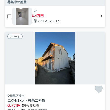
募集中の部屋
1階
6.4万円
1階 / 21.31㎡ / 1K
アパート
練馬区桜台
エクセレント桜泉二号館
6.7
万円
管理/共益費-