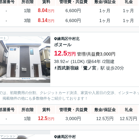
部屋番号
所在階
賃料
管理費・共益費
敷金/保証金
礼金
8.04
-
1階
6,600円
1ヶ月
1ヶ月
万円
8.14
-
3階
6,600円
1ヶ月
1ヶ月
万円
ート
練馬区
中村北
ボヌール
12.5
万円
管理/共益費3,000円
38.92㎡ (1LDK) /築64年 /2階建
西武新宿線
「
鷺ノ宮
」駅 徒歩20分
では、初期費用の分割、クレジットカード決済、家賃や入居日の交渉、インターネ
、掲載物件の他にも多数物件をご紹介しております！
部屋番号
所在階
賃料
管理費・共益費
敷金/保証金
礼金
12.5
-
1階
3,000円
12.5万円
12.5万円
万円
マンション
練馬区
中村