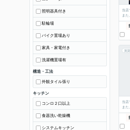
当店
照明器具付き
また
駐輪場
バイク置場あり
家具・家電付き
賃貸
洗濯機置場有
構造・工法
外観タイル張り
キッチン
当店
コンロ２口以上
また
食器洗い乾燥機
システムキッチン