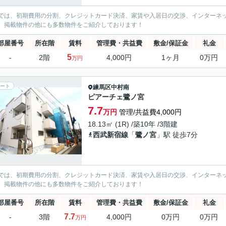
では、初期費用の分割、クレジットカード決済、家賃や入居日の交渉、インターネ
、掲載物件の他にも多数物件をご紹介しております！
部屋番号
所在階
賃料
管理費・共益費
敷金/保証金
礼金
5
-
2階
4,000円
1ヶ月
0万円
万円
ート
練馬区
中村南
ピアーチェ鷺ノ宮
7.7
万円
管理/共益費4,000円
18.13㎡ (1R) /築10年 /3階建
西武新宿線
「
鷺ノ宮
」駅 徒歩7分
では、初期費用の分割、クレジットカード決済、家賃や入居日の交渉、インターネ
、掲載物件の他にも多数物件をご紹介しております！
部屋番号
所在階
賃料
管理費・共益費
敷金/保証金
礼金
7.7
-
3階
4,000円
0万円
0万円
万円