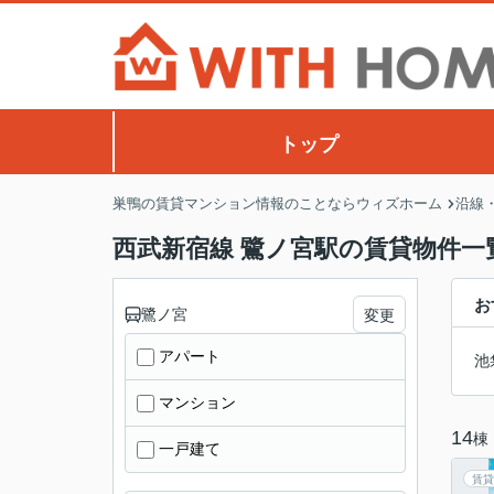
トップ
巣鴨の賃貸マンション情報のことならウィズホーム
沿線
西武新宿線 鷺ノ宮駅の賃貸物件一
お
鷺ノ宮
変更
アパート
池
マンション
14
棟
一戸建て
賃貸