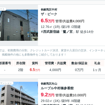
ート
練馬区
中村
ザ・ピーク
6.5
万円
管理/共益費4,000円
12.76㎡ (1R) /築1年 /2階建
西武新宿線
「
鷺ノ宮
」駅 徒歩14分
では、初期費用の分割、クレジットカード決済、家賃や入居日の交渉、インターネ
、掲載物件の他にも多数物件をご紹介しております！
部屋番号
所在階
賃料
管理費・共益費
敷金/保証金
礼金
6.5
-
2階
4,000円
0万円
1ヶ月
万円
マンション
練馬区
向山
ルーブル中村橋参番館
9.2
万円
管理/共益費10,000円
29.02㎡ (1K) /築9年 /4階建