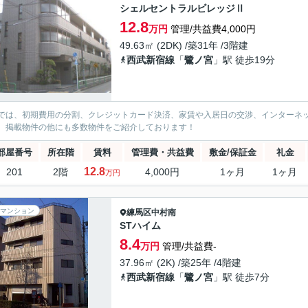
シェルセントラルビレッジⅡ
12.8
万円
管理/共益費4,000円
49.63㎡ (2DK) /築31年 /3階建
西武新宿線
「
鷺ノ宮
」駅 徒歩19分
では、初期費用の分割、クレジットカード決済、家賃や入居日の交渉、インターネ
、掲載物件の他にも多数物件をご紹介しております！
部屋番号
所在階
賃料
管理費・共益費
敷金/保証金
礼金
12.8
201
2階
4,000円
1ヶ月
1ヶ月
万円
マンション
練馬区
中村南
STハイム
8.4
万円
管理/共益費-
37.96㎡ (2K) /築25年 /4階建
西武新宿線
「
鷺ノ宮
」駅 徒歩7分