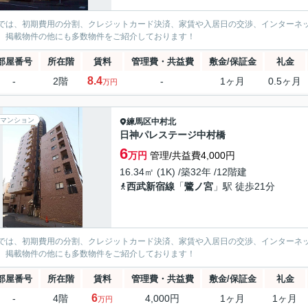
では、初期費用の分割、クレジットカード決済、家賃や入居日の交渉、インターネ
、掲載物件の他にも多数物件をご紹介しております！
部屋番号
所在階
賃料
管理費・共益費
敷金/保証金
礼金
8.4
-
2階
-
1ヶ月
0.5ヶ月
万円
マンション
練馬区
中村北
日神パレステージ中村橋
6
万円
管理/共益費4,000円
16.34㎡ (1K) /築32年 /12階建
西武新宿線
「
鷺ノ宮
」駅 徒歩21分
では、初期費用の分割、クレジットカード決済、家賃や入居日の交渉、インターネ
、掲載物件の他にも多数物件をご紹介しております！
部屋番号
所在階
賃料
管理費・共益費
敷金/保証金
礼金
6
-
4階
4,000円
1ヶ月
1ヶ月
万円