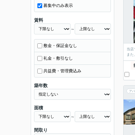
募集中のみ表示
賃料
～
敷金・保証金なし
当店
また
礼金・敷引なし
共益費・管理費込み
築年数
アパ
面積
～
間取り