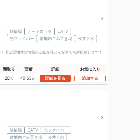
駐輪場
オートロック
CATV
光ファイバー
敷地内ごみ置き場
公共下水
ット非公開物件の情報のご紹介等どんな事でも対応致します！
間取り
面積
詳細
お気に入り
2DK
49.63㎡
詳細を見る
追加する
駐輪場
CATV
光ファイバー
敷地内ごみ置き場
公共下水