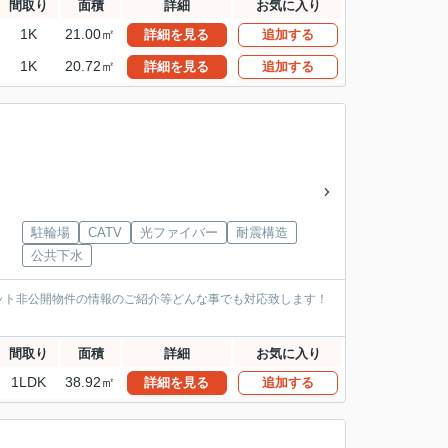
間取り
面積
詳細
お気に入り
1K
21.00㎡
詳細を見る
追加する
1K
20.72㎡
詳細を見る
追加する
駐輪場
CATV
光ファイバー
耐震構造
公共下水
ット非公開物件の情報のご紹介等どんな事でも対応致します！
間取り
面積
詳細
お気に入り
1LDK
38.92㎡
詳細を見る
追加する