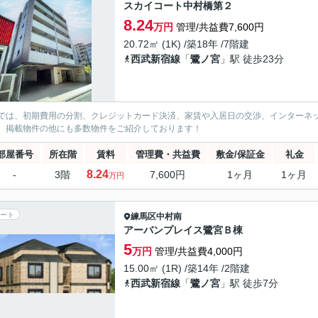
スカイコート中村橋第２
8.24
万円
管理/共益費7,600円
20.72㎡ (1K) /築18年 /7階建
西武新宿線
「
鷺ノ宮
」駅 徒歩23分
では、初期費用の分割、クレジットカード決済、家賃や入居日の交渉、インターネ
、掲載物件の他にも多数物件をご紹介しております！
部屋番号
所在階
賃料
管理費・共益費
敷金/保証金
礼金
8.24
-
3階
7,600円
1ヶ月
1ヶ月
万円
ート
練馬区
中村南
アーバンプレイス鷺宮Ｂ棟
5
万円
管理/共益費4,000円
15.00㎡ (1R) /築14年 /2階建
西武新宿線
「
鷺ノ宮
」駅 徒歩7分