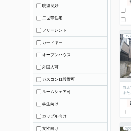
眺望良好
二世帯住宅
フリーレント
アパ
カードキー
オープンハウス
外国人可
ガスコンロ設置可
当店
ルームシェア可
また
学生向け
カップル向け
女性向け
賃貸