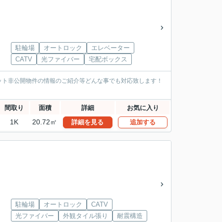
駐輪場
オートロック
エレベーター
CATV
光ファイバー
宅配ボックス
ット非公開物件の情報のご紹介等どんな事でも対応致します！
間取り
面積
詳細
お気に入り
1K
20.72㎡
詳細を見る
追加する
駐輪場
オートロック
CATV
光ファイバー
外観タイル張り
耐震構造