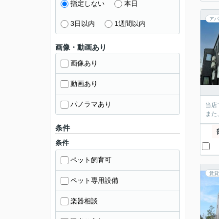
指定しない
本日
アパ
3日以内
1週間以内
画像・動画あり
画像あり
動画あり
パノラマあり
当店
また
条件
条件
ペット飼育可
賃貸
ペット専用設備
楽器相談