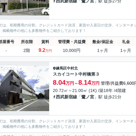
西武新宿線
「
鷺ノ宮
」駅 徒歩27分
では、初期費用の分割、クレジットカード決済、家賃や入居日の交渉、インターネ
、掲載物件の他にも多数物件をご紹介しております！
部屋番号
所在階
賃料
管理費・共益費
敷金/保証金
礼金
9.2
-
2階
10,000円
1ヶ月
1ヶ月
万円
マンション
練馬区
中村北
スカイコート中村橋第３
8.04
8.14
万円～
万円
管理/共益費6,600
20.72㎡～21.00㎡ (1K) /築18年 /4階建
西武新宿線
「
鷺ノ宮
」駅 徒歩21分
では、初期費用の分割、クレジットカード決済、家賃や入居日の交渉、インターネ
、掲載物件の他にも多数物件をご紹介しております！