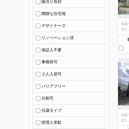
陽当り良好
閑静な住宅地
当店
デザイナーズ
また
リノベーション済
保証人不要
事務所可
賃貸
２人入居可
バリアフリー
分割可
分譲タイプ
当店
また
管理人常駐