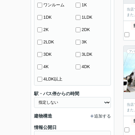
ワンルーム
1K
当店
また
1DK
1LDK
2K
2DK
2LDK
3K
アパ
3DK
3LDK
4K
4DK
4LDK以上
駅・バス停からの時間
当店
また
建物構造
追加する
情報公開日