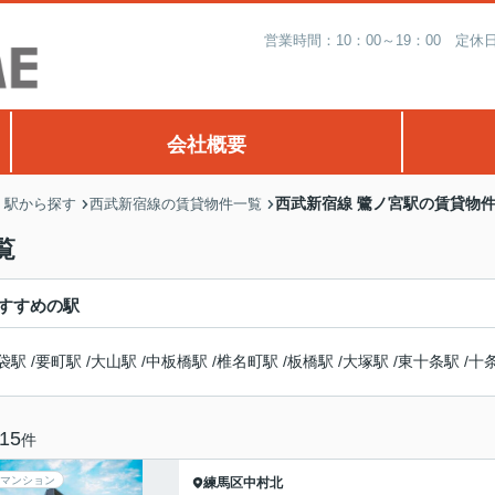
営業時間：10：00～19：00 
会社概要
西武新宿線 鷺ノ宮駅の賃貸物
・駅から探す
西武新宿線の賃貸物件一覧
覧
すすめの駅
袋駅
/
要町駅
/
大山駅
/
中板橋駅
/
椎名町駅
/
板橋駅
/
大塚駅
/
東十条駅
/
十
15
件
マンション
練馬区
中村北