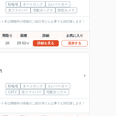
駐輪場
オートロック
エレベーター
光ファイバー
宅配ボックス
防犯カメラ
ット非公開物件の情報のご紹介等どんな事でも対応致します！
間取り
面積
詳細
お気に入り
1K
29.02㎡
詳細を見る
追加する
円
駐輪場
オートロック
エレベーター
CATV
光ファイバー
宅配ボックス
ット非公開物件の情報のご紹介等どんな事でも対応致します！