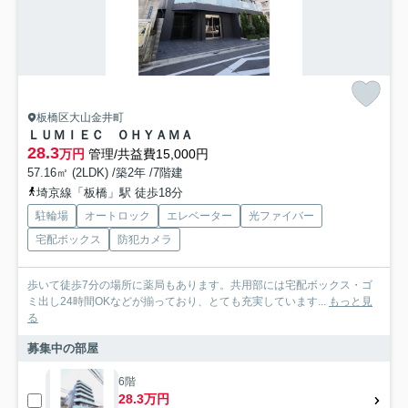
板橋区大山金井町
ＬＵＭＩＥＣ ＯＨＹＡＭＡ
28.3
万円
管理/共益費15,000円
57.16㎡ (2LDK) /築2年 /7階建
埼京線「板橋」駅 徒歩18分
駐輪場
オートロック
エレベーター
光ファイバー
宅配ボックス
防犯カメラ
歩いて徒歩7分の場所に薬局もあります。共用部には宅配ボックス・ゴ
ミ出し24時間OKなどが揃っており、とても充実しています...
もっと見
る
募集中の部屋
6階
28.3万円