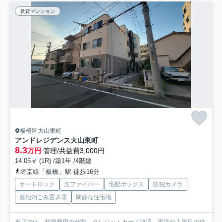
賃貸マンション
板橋区大山東町
アンドレジデンス大山東町
8.3
万円
管理/共益費3,000円
14.05㎡ (1R) /築1年 /4階建
埼京線「板橋」駅 徒歩16分
オートロック
光ファイバー
宅配ボックス
防犯カメラ
敷地内ごみ置き場
閑静な住宅地