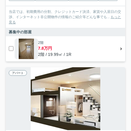
当店では、初期費用の分割、クレジットカード決済、家賃や入居日の交
渉、インターネット非公開物件の情報のご紹介等どんな事でも...
もっと
見る
募集中の部屋
2階
7.8万円
2階 / 19.99㎡ / 1R
アパート