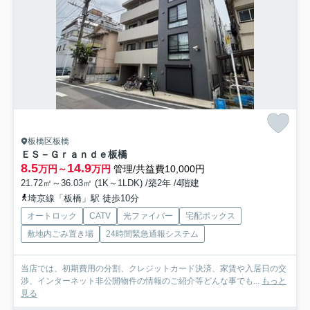
板橋区板橋
ＥＳ－Ｇｒａｎｄｅ板橋
8.5
14.9
万円～
万円
管理/共益費10,000円
21.72㎡～36.03㎡ (1K～1LDK) /築2年 /4階建
埼京線「板橋」駅 徒歩10分
オートロック
CATV
光ファイバー
宅配ボックス
敷地内ごみ置き場
24時間緊急通報システム
当店では、初期費用の分割、クレジットカード決済、家賃や入居日の交
渉、インターネット非公開物件の情報のご紹介等どんな事でも...
もっと
見る