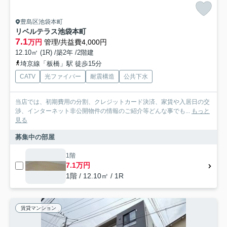
豊島区池袋本町
リベルテラス池袋本町
7.1
万円
管理/共益費4,000円
12.10㎡ (1R) /築2年 /2階建
埼京線「板橋」駅 徒歩15分
CATV
光ファイバー
耐震構造
公共下水
当店では、初期費用の分割、クレジットカード決済、家賃や入居日の交
渉、インターネット非公開物件の情報のご紹介等どんな事でも...
もっと
見る
募集中の部屋
1階
7.1万円
1階 / 12.10㎡ / 1R
賃貸マンション