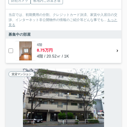
防犯カメラ
敷地内ごみ置き場
当店では、初期費用の分割、クレジットカード決済、家賃や入居日の交
渉、インターネット非公開物件の情報のご紹介等どんな事でも...
もっと
見る
募集中の部屋
4階
8.75万円
4階 / 20.52㎡ / 1K
賃貸マンション