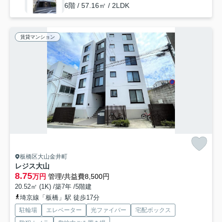
6階 / 57.16㎡ / 2LDK
賃貸マンション
板橋区大山金井町
レジス大山
8.75
万円
管理/共益費8,500円
20.52㎡ (1K) /築7年 /5階建
埼京線「板橋」駅 徒歩17分
駐輪場
エレベーター
光ファイバー
宅配ボックス