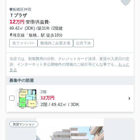
板橋区仲宿
Ｔプラザ
12
万円
管理/共益費-
49.42㎡ (3DK) /築31年 /2階建
埼京線「板橋」駅 徒歩18分
光ファイバー
敷地内ごみ置き場
公共下水
当店では、初期費用の分割、クレジットカード決済、家賃や入居日の交
渉、インターネット非公開物件の情報のご紹介等どんな事でも...
もっと
見る
募集中の部屋
2階
12万円
2階 / 49.42㎡ / 3DK
賃貸マンション