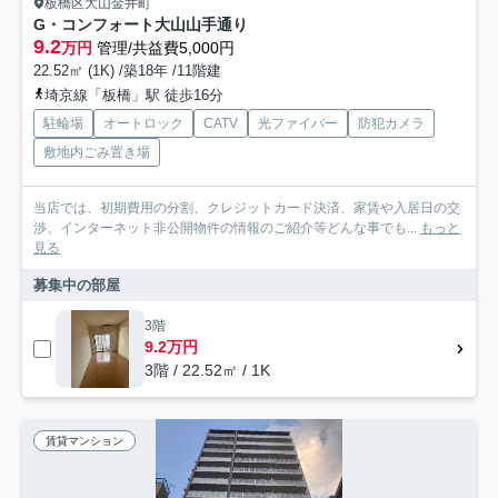
板橋区大山金井町
G・コンフォート大山山手通り
9.2
万円
管理/共益費5,000円
22.52㎡ (1K) /築18年 /11階建
埼京線「板橋」駅 徒歩16分
駐輪場
オートロック
CATV
光ファイバー
防犯カメラ
敷地内ごみ置き場
当店では、初期費用の分割、クレジットカード決済、家賃や入居日の交
渉、インターネット非公開物件の情報のご紹介等どんな事でも...
もっと
見る
募集中の部屋
3階
9.2万円
3階 / 22.52㎡ / 1K
賃貸マンション