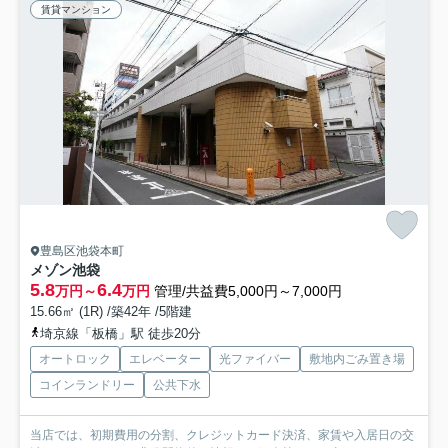
賃貸マンション
豊島区池袋本町
メゾン池袋
5.8
6.4
万円～
万円
管理/共益費5,000円～7,000円
15.66㎡ (1R) /築42年 /5階建
埼京線「板橋」駅 徒歩20分
オートロック
エレベーター
光ファイバー
敷地内ごみ置き場
コインランドリー
公共下水
当店では、初期費用の分割、クレジットカード決済、家賃や入居日の交