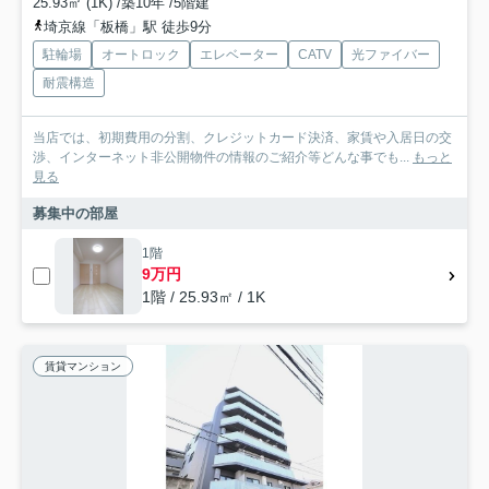
25.93㎡ (1K) /築10年 /5階建
埼京線「板橋」駅 徒歩9分
駐輪場
オートロック
エレベーター
CATV
光ファイバー
耐震構造
当店では、初期費用の分割、クレジットカード決済、家賃や入居日の交
渉、インターネット非公開物件の情報のご紹介等どんな事でも...
もっと
見る
募集中の部屋
1階
9万円
1階 / 25.93㎡ / 1K
賃貸マンション