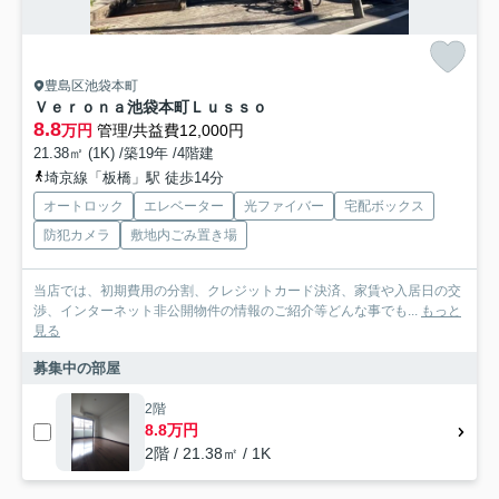
豊島区池袋本町
Ｖｅｒｏｎａ池袋本町Ｌｕｓｓｏ
8.8
万円
管理/共益費12,000円
21.38㎡ (1K) /築19年 /4階建
埼京線「板橋」駅 徒歩14分
オートロック
エレベーター
光ファイバー
宅配ボックス
防犯カメラ
敷地内ごみ置き場
当店では、初期費用の分割、クレジットカード決済、家賃や入居日の交
渉、インターネット非公開物件の情報のご紹介等どんな事でも...
もっと
見る
募集中の部屋
2階
8.8万円
2階 / 21.38㎡ / 1K