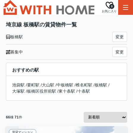
0
お気に入り
埼京線 板橋駅の賃貸物件一覧
板橋駅
変更
募集中
変更
おすすめの駅
池袋駅
/
要町駅
/
大山駅
/
中板橋駅
/
椎名町駅
/
板橋駅
/
大塚駅
/
板橋区役所前駅
/
東十条駅
/
十条駅
66
棟
71
件
賃貸マンション