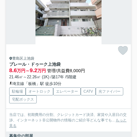
豊島区上池袋
プレール・ドゥーク上池袋
8.6
9.2
万円～
万円
管理/共益費8,000円
21.46㎡～22.26㎡ (1K) /築17年 /5階建
埼京線「板橋」駅 徒歩10分
駐輪場
オートロック
エレベーター
CATV
光ファイバー
宅配ボックス
当店では、初期費用の分割、クレジットカード決済、家賃や入居日の交
渉、インターネット非公開物件の情報のご紹介等どんな事でも...
もっと
見る
募集中の部屋