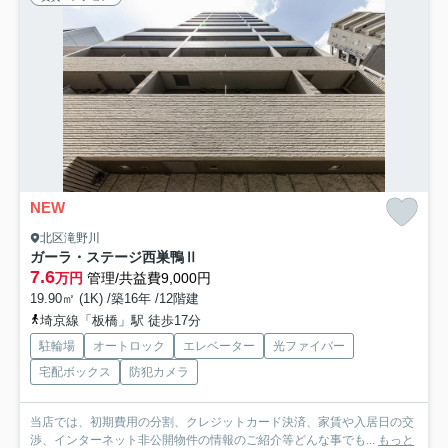
NEW
北区滝野川
ガーラ・ステージ西巣鴨Ⅱ
7.6
万円
管理/共益費9,000円
19.90㎡ (1K) /築16年 /12階建
埼京線「板橋」駅 徒歩17分
駐輪場
オートロック
エレベーター
光ファイバー
宅配ボックス
防犯カメラ
当店では、初期費用の分割、クレジットカード決済、家賃や入居日の交
渉、インターネット非公開物件の情報のご紹介等どんな事でも...
もっと