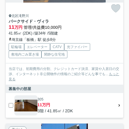
北区滝野川
パークサイド・ヴィラ
11
万円
管理/共益費10,000円
41.85㎡ (2DK) /築34年 /5階建
埼京線「板橋」駅 徒歩8分
駐輪場
エレベーター
CATV
光ファイバー
敷地内ごみ置き場
閑静な住宅地
当店では、初期費用の分割、クレジットカード決済、家賃や入居日の交
渉、インターネット非公開物件の情報のご紹介等どんな事でも...
もっと
見る
募集中の部屋
305
11万円
3階 / 41.85㎡ / 2DK