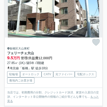
板橋区大山東町
フェリーチェ大山
9.5
万円
管理/共益費12,000円
27.85㎡ (1K) /築5年 /3階建
埼京線「板橋」駅 徒歩18分
駐輪場
オートロック
CATV
光ファイバー
宅配ボックス
敷地内ごみ置き場
当店では、初期費用の分割、クレジットカード決済、家賃や入居日の交
渉、インターネット非公開物件の情報のご紹介等どんな事でも...
もっと
見る