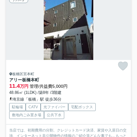
アパート
板橋区宮本町
アリー板橋本町
11.4
万円
管理/共益費5,000円
48.86㎡ (1LDK) /築8年 /3階建
埼京線「板橋」駅 徒歩36分
駐輪場
CATV
光ファイバー
宅配ボックス
敷地内ごみ置き場
公共下水
当店では、初期費用の分割、クレジットカード決済、家賃や入居日の交
渉、インターネット非公開物件の情報のご紹介等どんな事でも...
もっと