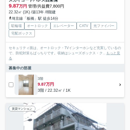
スカイコートパレス西巣鴨
9.87
万円
管理/共益費7,800円
22.32㎡ (1K) /築13年 /8階建
埼京線「板橋」駅 徒歩14分
駐輪場
オートロック
エレベーター
CATV
光ファイバー
宅配ボックス
セキュリティ面は、オートロック・TVインターホンなど充実しているの
で、防犯対策もばっちりです。収納はシューズボックス・ク...
もっと見
る
募集中の部屋
3階
9.87万円
3階 / 22.32㎡ / 1K
賃貸マンション