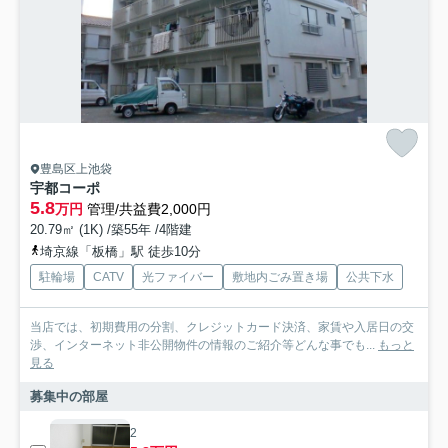
豊島区上池袋
宇都コーポ
5.8
万円
管理/共益費2,000円
20.79㎡ (1K) /築55年 /4階建
埼京線「板橋」駅 徒歩10分
駐輪場
CATV
光ファイバー
敷地内ごみ置き場
公共下水
当店では、初期費用の分割、クレジットカード決済、家賃や入居日の交
渉、インターネット非公開物件の情報のご紹介等どんな事でも...
もっと
見る
募集中の部屋
2