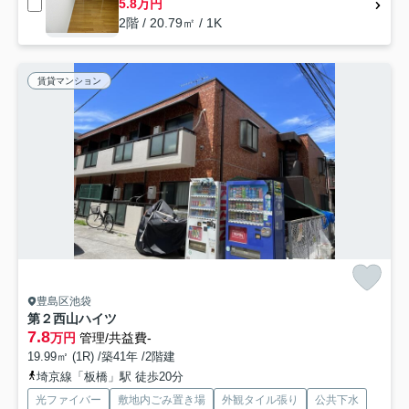
5.8万円
2階 / 20.79㎡ / 1K
賃貸マンション
豊島区池袋
第２西山ハイツ
7.8
万円
管理/共益費-
19.99㎡ (1R) /築41年 /2階建
埼京線「板橋」駅 徒歩20分
光ファイバー
敷地内ごみ置き場
外観タイル張り
公共下水