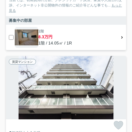
当店では、初期費用の分割、クレジットカード決済、家賃や入居日の交
渉、インターネット非公開物件の情報のご紹介等どんな事でも...
もっと
見る
募集中の部屋
1階
8.3万円
1階 / 14.05㎡ / 1R
賃貸マンション