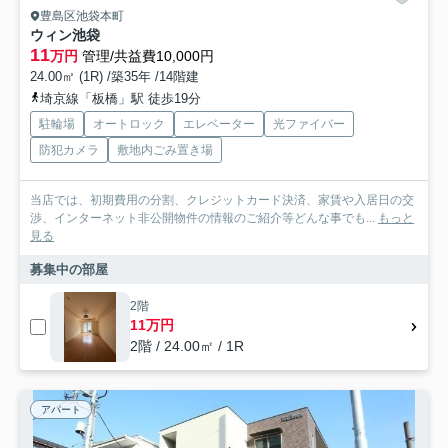
豊島区池袋本町
ウィン池袋
11
万円
管理/共益費10,000円
24.00㎡ (1R) /築35年 /14階建
埼京線「板橋」駅 徒歩19分
駐輪場
オートロック
エレベーター
光ファイバー
防犯カメラ
敷地内ごみ置き場
当店では、初期費用の分割、クレジットカード決済、家賃や入居日の交
渉、インターネット非公開物件の情報のご紹介等どんな事でも...
もっと
見る
募集中の部屋
2階
11万円
2階 / 24.00㎡ / 1R
アパート