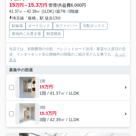
15
15.3
万円～
万円
管理/共益費6,000円
41.37㎡～42.39㎡ (1LDK) /築7年 /3階建
埼京線「板橋」駅 徒歩13分
駐輪場
オートロック
光ファイバー
宅配ボックス
敷地内ごみ置き場
耐震構造
当店では、初期費用の分割、クレジットカード決済、家賃や入居日の交
渉、インターネット非公開物件の情報のご紹介等どんな事でも...
もっと
見る
募集中の部屋
1階
15万円
1階 / 41.37㎡ / 1LDK
3階
15.3万円
3階 / 42.39㎡ / 1LDK