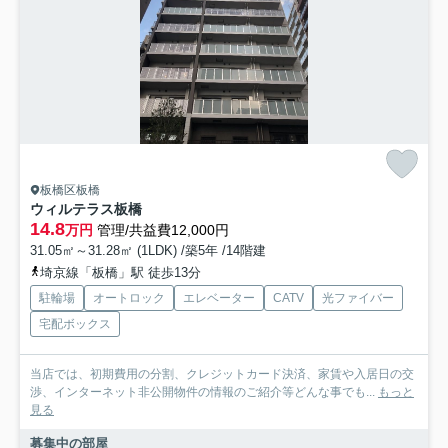
板橋区板橋
ウィルテラス板橋
14.8
万円
管理/共益費12,000円
31.05㎡～31.28㎡ (1LDK) /築5年 /14階建
埼京線「板橋」駅 徒歩13分
駐輪場
オートロック
エレベーター
CATV
光ファイバー
宅配ボックス
当店では、初期費用の分割、クレジットカード決済、家賃や入居日の交
渉、インターネット非公開物件の情報のご紹介等どんな事でも...
もっと
見る
募集中の部屋