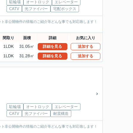
駐輪場
オートロック
エレベーター
CATV
光ファイバー
宅配ボックス
ット非公開物件の情報のご紹介等どんな事でも対応致します！
間取り
面積
詳細
お気に入り
1LDK
31.05㎡
詳細を見る
追加する
1LDK
31.28㎡
詳細を見る
追加する
駐輪場
オートロック
エレベーター
CATV
光ファイバー
耐震構造
ット非公開物件の情報のご紹介等どんな事でも対応致します！