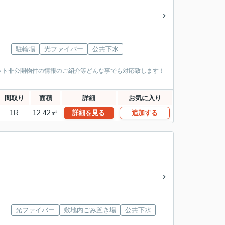
駐輪場
光ファイバー
公共下水
ット非公開物件の情報のご紹介等どんな事でも対応致します！
間取り
面積
詳細
お気に入り
1R
12.42㎡
詳細を見る
追加する
光ファイバー
敷地内ごみ置き場
公共下水