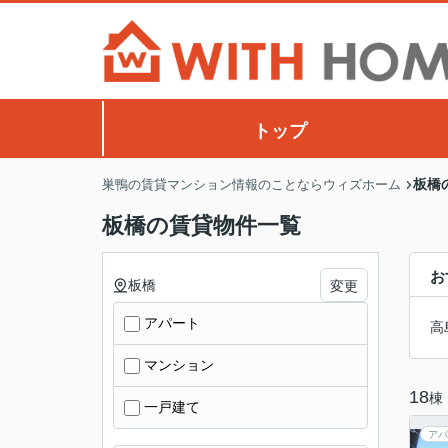
トップ
板橋
巣鴨の賃貸マンション情報のことならウィズホーム
板橋の賃貸物件一覧
お
板橋
変更
アパート
高
マンション
18
棟
一戸建て
アパ