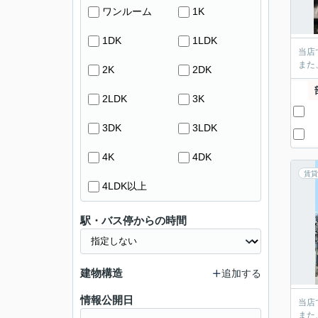
ワンルーム
1K
1DK
1LDK
当店
また
2K
2DK
2LDK
3K
3DK
3LDK
4K
4DK
賃貸
4LDK以上
駅・バス停からの時間
建物構造
追加する
情報公開日
当店
また