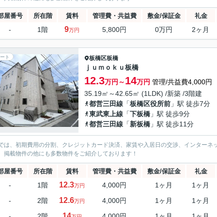
部屋番号
所在階
賃料
管理費・共益費
敷金/保証金
礼金
9
-
1階
5,800円
0万円
2ヶ月
万円
ート
板橋区
板橋
ｊｕｍｏｋｕ板橋
12.3
14
万円～
万円
管理/共益費4,000円
35.19㎡～42.65㎡ (1LDK) /新築 /3階建
都営三田線
「
板橋区役所前
」駅 徒歩7分
東武東上線
「
下板橋
」駅 徒歩9分
都営三田線
「
新板橋
」駅 徒歩11分
では、初期費用の分割、クレジットカード決済、家賃や入居日の交渉、インターネ
、掲載物件の他にも多数物件をご紹介しております！
部屋番号
所在階
賃料
管理費・共益費
敷金/保証金
礼金
12.3
-
1階
4,000円
1ヶ月
1ヶ月
万円
12.6
-
2階
4,000円
1ヶ月
1ヶ月
万円
14
-
2階
4,000円
1ヶ月
1ヶ月
万円