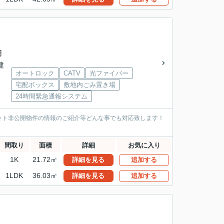
円
建
オートロック
CATV
光ファイバー
宅配ボックス
敷地内ごみ置き場
24時間緊急通報システム
ット非公開物件の情報のご紹介等どんな事でも対応致します！
間取り
面積
詳細
お気に入り
1K
21.72㎡
詳細を見る
追加する
1LDK
36.03㎡
詳細を見る
追加する