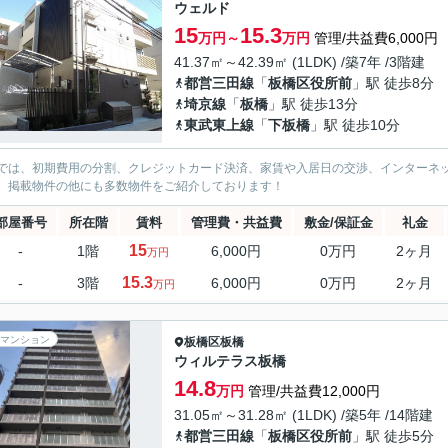
ウェルド
15
15.3
万円～
万円
管理/共益費6,000円
41.37㎡～42.39㎡ (1LDK) /築7年 /3階建
都営三田線
「
板橋区役所前
」駅 徒歩8分
埼京線
「
板橋
」駅 徒歩13分
東武東上線
「
下板橋
」駅 徒歩10分
では、初期費用の分割、クレジットカード決済、家賃や入居日の交渉、インターネ
、掲載物件の他にも多数物件をご紹介しております！
部屋番号
所在階
賃料
管理費・共益費
敷金/保証金
礼金
15
-
1階
6,000円
0万円
2ヶ月
万円
15.3
-
3階
6,000円
0万円
2ヶ月
万円
マンション
板橋区
板橋
ウィルテラス板橋
14.8
万円
管理/共益費12,000円
31.05㎡～31.28㎡ (1LDK) /築5年 /14階建
都営三田線
「
板橋区役所前
」駅 徒歩5分