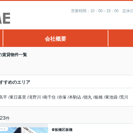
営業時間：10：00～19：00 
会社概要
の賃貸物件一覧
すすめのエリア
島平
/
東日暮里
/
滝野川
/
南千住
/
赤塚
/
本駒込
/
徳丸
/
板橋
/
東池袋
/
荒川
23
件
ート
板橋区
板橋