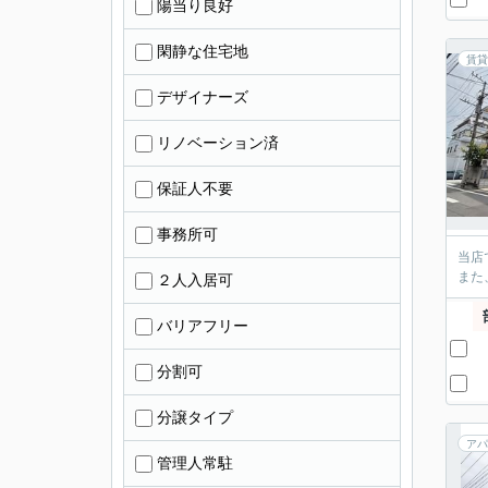
陽当り良好
閑静な住宅地
賃貸
デザイナーズ
リノベーション済
保証人不要
事務所可
当店
また
２人入居可
バリアフリー
分割可
分譲タイプ
アパ
管理人常駐