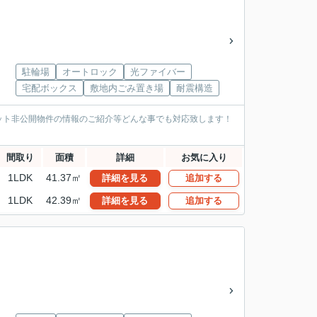
駐輪場
オートロック
光ファイバー
宅配ボックス
敷地内ごみ置き場
耐震構造
ット非公開物件の情報のご紹介等どんな事でも対応致します！
間取り
面積
詳細
お気に入り
1LDK
41.37㎡
詳細を見る
追加する
1LDK
42.39㎡
詳細を見る
追加する