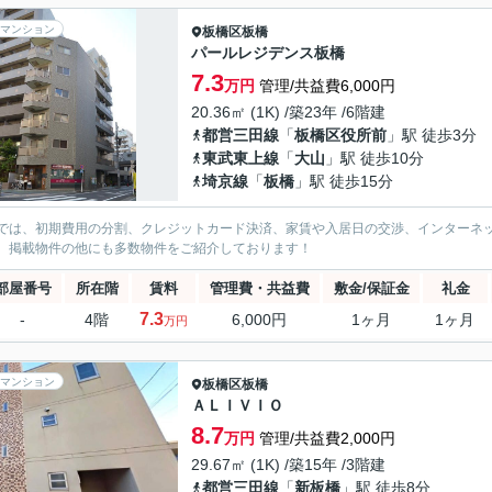
マンション
板橋区
板橋
パールレジデンス板橋
7.3
万円
管理/共益費6,000円
20.36㎡ (1K) /築23年 /6階建
都営三田線
「
板橋区役所前
」駅 徒歩3分
東武東上線
「
大山
」駅 徒歩10分
埼京線
「
板橋
」駅 徒歩15分
では、初期費用の分割、クレジットカード決済、家賃や入居日の交渉、インターネ
、掲載物件の他にも多数物件をご紹介しております！
部屋番号
所在階
賃料
管理費・共益費
敷金/保証金
礼金
7.3
-
4階
6,000円
1ヶ月
1ヶ月
万円
マンション
板橋区
板橋
ＡＬＩＶＩＯ
8.7
万円
管理/共益費2,000円
29.67㎡ (1K) /築15年 /3階建
都営三田線
「
新板橋
」駅 徒歩8分