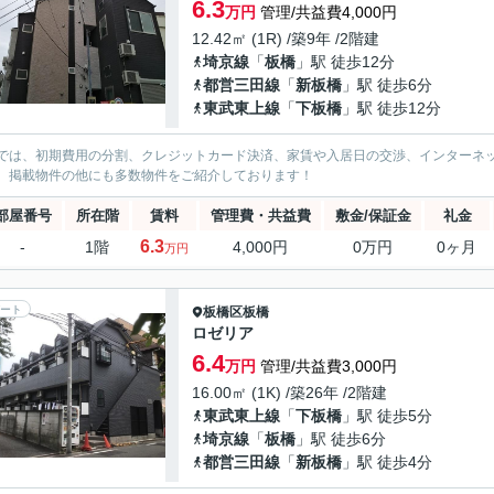
6.3
万円
管理/共益費4,000円
12.42㎡ (1R) /築9年 /2階建
埼京線
「
板橋
」駅 徒歩12分
都営三田線
「
新板橋
」駅 徒歩6分
東武東上線
「
下板橋
」駅 徒歩12分
では、初期費用の分割、クレジットカード決済、家賃や入居日の交渉、インターネ
、掲載物件の他にも多数物件をご紹介しております！
部屋番号
所在階
賃料
管理費・共益費
敷金/保証金
礼金
6.3
-
1階
4,000円
0万円
0ヶ月
万円
ート
板橋区
板橋
ロゼリア
6.4
万円
管理/共益費3,000円
16.00㎡ (1K) /築26年 /2階建
東武東上線
「
下板橋
」駅 徒歩5分
埼京線
「
板橋
」駅 徒歩6分
都営三田線
「
新板橋
」駅 徒歩4分