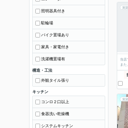
賃貸
照明器具付き
駐輪場
バイク置場あり
家具・家電付き
洗濯機置場有
当店
また
構造・工法
外観タイル張り
キッチン
賃貸
コンロ２口以上
食器洗い乾燥機
システムキッチン