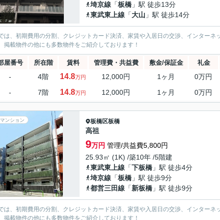
埼京線
「
板橋
」駅 徒歩13分
東武東上線
「
大山
」駅 徒歩14分
では、初期費用の分割、クレジットカード決済、家賃や入居日の交渉、インターネ
、掲載物件の他にも多数物件をご紹介しております！
部屋番号
所在階
賃料
管理費・共益費
敷金/保証金
礼金
14.8
-
4階
12,000円
1ヶ月
0万円
万円
14.8
-
7階
12,000円
1ヶ月
0万円
万円
マンション
板橋区
板橋
高祖
9
万円
管理/共益費5,800円
25.93㎡ (1K) /築10年 /5階建
東武東上線
「
下板橋
」駅 徒歩4分
埼京線
「
板橋
」駅 徒歩9分
都営三田線
「
新板橋
」駅 徒歩9分
では、初期費用の分割、クレジットカード決済、家賃や入居日の交渉、インターネ
、掲載物件の他にも多数物件をご紹介しております！