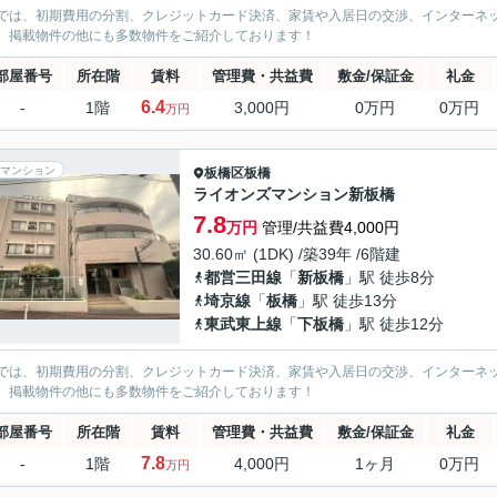
では、初期費用の分割、クレジットカード決済、家賃や入居日の交渉、インターネ
、掲載物件の他にも多数物件をご紹介しております！
部屋番号
所在階
賃料
管理費・共益費
敷金/保証金
礼金
6.4
-
1階
3,000円
0万円
0万円
万円
マンション
板橋区
板橋
ライオンズマンション新板橋
7.8
万円
管理/共益費4,000円
30.60㎡ (1DK) /築39年 /6階建
都営三田線
「
新板橋
」駅 徒歩8分
埼京線
「
板橋
」駅 徒歩13分
東武東上線
「
下板橋
」駅 徒歩12分
では、初期費用の分割、クレジットカード決済、家賃や入居日の交渉、インターネ
、掲載物件の他にも多数物件をご紹介しております！
部屋番号
所在階
賃料
管理費・共益費
敷金/保証金
礼金
7.8
-
1階
4,000円
1ヶ月
0万円
万円