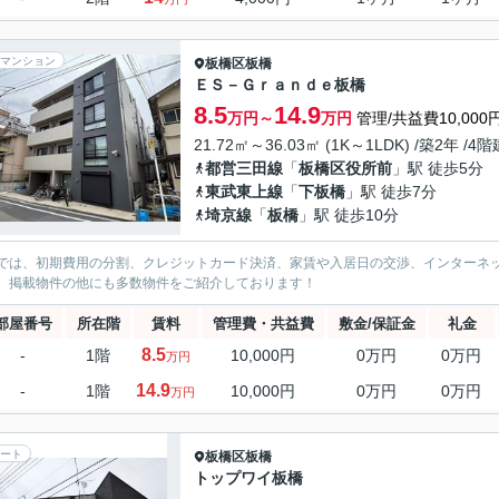
マンション
板橋区
板橋
ＥＳ－Ｇｒａｎｄｅ板橋
8.5
14.9
万円～
万円
管理/共益費10,000
21.72㎡～36.03㎡ (1K～1LDK) /築2年 /4階
都営三田線
「
板橋区役所前
」駅 徒歩5分
東武東上線
「
下板橋
」駅 徒歩7分
埼京線
「
板橋
」駅 徒歩10分
では、初期費用の分割、クレジットカード決済、家賃や入居日の交渉、インターネ
、掲載物件の他にも多数物件をご紹介しております！
部屋番号
所在階
賃料
管理費・共益費
敷金/保証金
礼金
8.5
-
1階
10,000円
0万円
0万円
万円
14.9
-
1階
10,000円
0万円
0万円
万円
ート
板橋区
板橋
トップワイ板橋