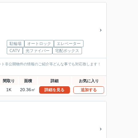
駐輪場
オートロック
エレベーター
CATV
光ファイバー
宅配ボックス
ット非公開物件の情報のご紹介等どんな事でも対応致します！
間取り
面積
詳細
お気に入り
1K
20.36㎡
詳細を見る
追加する