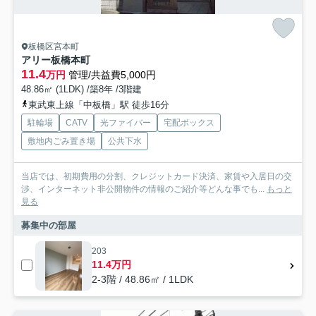
板橋区宮本町
アリー板橋本町
11.4
万円
管理/共益費5,000円
48.86㎡ (1LDK) /築8年 /3階建
東武東上線「中板橋」駅 徒歩16分
駐輪場
CATV
光ファイバー
宅配ボックス
敷地内ごみ置き場
公共下水
当店では、初期費用の分割、クレジットカード決済、家賃や入居日の交
渉、インターネット非公開物件の情報のご紹介等どんな事でも...
もっと
見る
募集中の部屋
203
11.4万円
2-3階 / 48.86㎡ / 1LDK