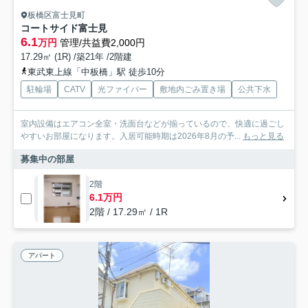
板橋区富士見町
コートサイド富士見
6.1
万円
管理/共益費2,000円
17.29㎡ (1R) /築21年 /2階建
東武東上線「中板橋」駅 徒歩10分
駐輪場
CATV
光ファイバー
敷地内ごみ置き場
公共下水
室内設備はエアコン全室・洗面台などが揃っているので、快適に過ごし
やすいお部屋になります。入居可能時期は2026年8月の予...
もっと見る
募集中の部屋
2階
6.1万円
2階 / 17.29㎡ / 1R
アパート