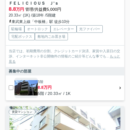
ＦＥＬＩＣＩＯＵＳ Ｊ’ｓ
8.8
万円
管理/共益費5,000円
20.33㎡ (1K) /築18年 /5階建
東武東上線「中板橋」駅 徒歩10分
駐輪場
オートロック
エレベーター
光ファイバー
宅配ボックス
敷地内ごみ置き場
当店では、初期費用の分割、クレジットカード決済、家賃や入居日の交
渉、インターネット非公開物件の情報のご紹介等どんな事でも...
もっと
見る
募集中の部屋
5階
8.8万円
5階 / 20.33㎡ / 1K
賃貸マンション