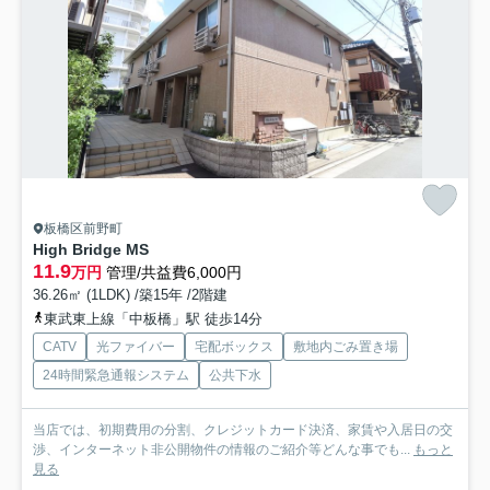
板橋区前野町
High Bridge MS
11.9
万円
管理/共益費6,000円
36.26㎡ (1LDK) /築15年 /2階建
東武東上線「中板橋」駅 徒歩14分
CATV
光ファイバー
宅配ボックス
敷地内ごみ置き場
24時間緊急通報システム
公共下水
当店では、初期費用の分割、クレジットカード決済、家賃や入居日の交
渉、インターネット非公開物件の情報のご紹介等どんな事でも...
もっと
見る