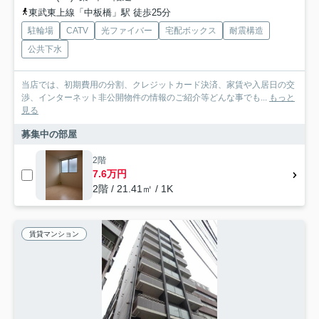
東武東上線「中板橋」駅 徒歩25分
駐輪場
CATV
光ファイバー
宅配ボックス
耐震構造
公共下水
当店では、初期費用の分割、クレジットカード決済、家賃や入居日の交
渉、インターネット非公開物件の情報のご紹介等どんな事でも...
もっと
見る
募集中の部屋
2階
7.6万円
2階 / 21.41㎡ / 1K
賃貸マンション