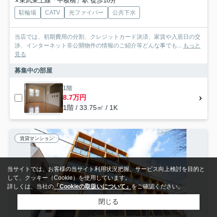
東武東上線「中板橋」駅 徒歩18分
駐輪場
CATV
光ファイバー
公共下水
当店では、初期費用の分割、クレジットカード決済、家賃や入居日の交
渉、インターネット非公開物件の情報のご紹介等どんな事でも...
もっと
見る
募集中の部屋
1階
8.7万円
1階 / 33.75㎡ / 1K
賃貸マンション
当サイトでは、お客様の当サイト利用状況把握、サービス向上検討を目的と
して、クッキー（Cookie）を使用しています。
詳しくは、当社の
「Cookieの取扱いについて」
をご確認ください。
閉じる