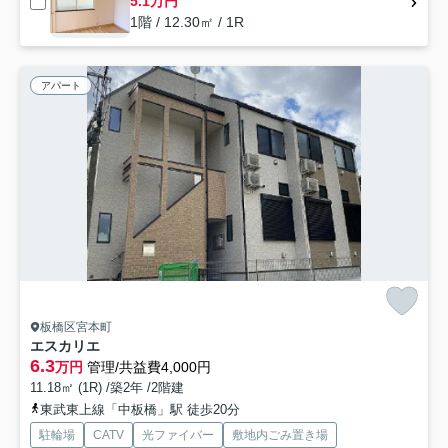
5.1万円
1階 / 12.30㎡ / 1R
アパート
板橋区宮本町
エスカリエ
6.3
万円
管理/共益費4,000円
11.18㎡ (1R) /築2年 /2階建
東武東上線「中板橋」駅 徒歩20分
駐輪場
CATV
光ファイバー
敷地内ごみ置き場