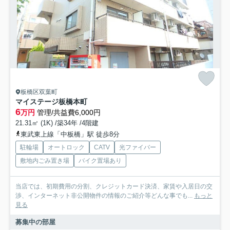
板橋区双葉町
マイステージ板橋本町
6
万円
管理/共益費6,000円
21.31㎡ (1K) /築34年 /4階建
東武東上線「中板橋」駅 徒歩8分
駐輪場
オートロック
CATV
光ファイバー
敷地内ごみ置き場
バイク置場あり
当店では、初期費用の分割、クレジットカード決済、家賃や入居日の交
渉、インターネット非公開物件の情報のご紹介等どんな事でも...
もっと
見る
募集中の部屋