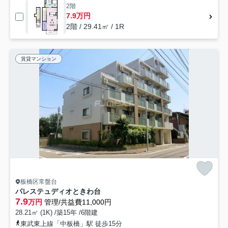
2階
7.9万円
2階 / 29.41㎡ / 1R
賃貸マンション
板橋区常盤台
パレステュディオときわ台
7.9
万円
管理/共益費11,000円
28.21㎡ (1K) /築15年 /6階建
東武東上線「中板橋」駅 徒歩15分