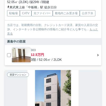
52.05㎡ (2LDK) /築29年 /3階建
東武東上線「中板橋」駅 徒歩11分
駐輪場
CATV
光ファイバー
敷地内ごみ置き場
公共下水
当店では、初期費用の分割、クレジットカード決済、家賃や入居日の交
渉、インターネット非公開物件の情報のご紹介等どんな事でも...
もっと
見る
募集中の部屋
303
12.5万円
3階 / 52.05㎡ / 2LDK
賃貸マンション