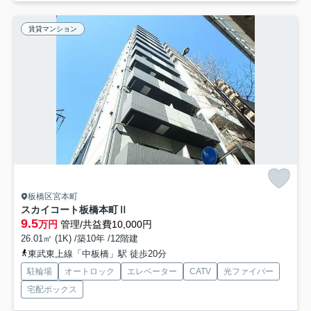
賃貸マンション
板橋区宮本町
スカイコート板橋本町Ⅱ
9.5
万円
管理/共益費10,000円
26.01㎡ (1K) /築10年 /12階建
東武東上線「中板橋」駅 徒歩20分
駐輪場
オートロック
エレベーター
CATV
光ファイバー
宅配ボックス