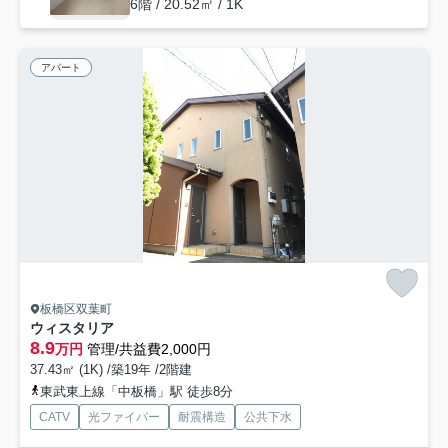
6階 / 20.52㎡ / 1K
アパート
板橋区双葉町
ウィスタリア
8.9
万円
管理/共益費2,000円
37.43㎡ (1K) /築19年 /2階建
東武東上線「中板橋」駅 徒歩8分
CATV
光ファイバー
耐震構造
公共下水