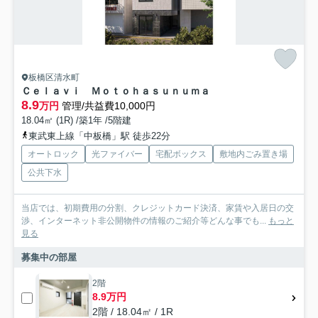
板橋区清水町
Ｃｅｌａｖｉ Ｍｏｔｏｈａｓｕｎｕｍａ
8.9
万円
管理/共益費10,000円
18.04㎡ (1R) /築1年 /5階建
東武東上線「中板橋」駅 徒歩22分
オートロック
光ファイバー
宅配ボックス
敷地内ごみ置き場
公共下水
当店では、初期費用の分割、クレジットカード決済、家賃や入居日の交
渉、インターネット非公開物件の情報のご紹介等どんな事でも...
もっと
見る
募集中の部屋
2階
8.9万円
2階 / 18.04㎡ / 1R