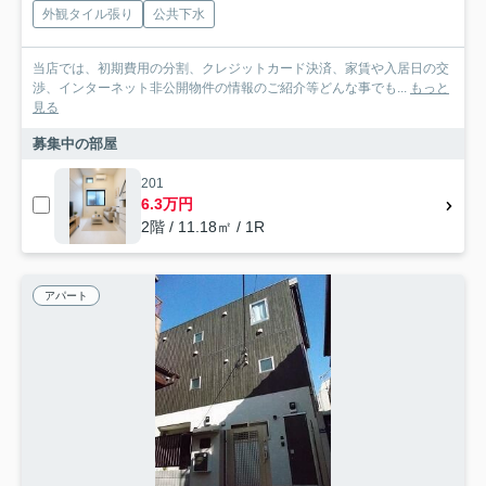
外観タイル張り
公共下水
当店では、初期費用の分割、クレジットカード決済、家賃や入居日の交
渉、インターネット非公開物件の情報のご紹介等どんな事でも...
もっと
見る
募集中の部屋
201
6.3万円
2階 / 11.18㎡ / 1R
アパート