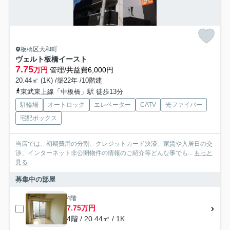
板橋区大和町
ヴェルト板橋イースト
7.75
万円
管理/共益費6,000円
20.44㎡ (1K) /築22年 /10階建
東武東上線「中板橋」駅 徒歩13分
駐輪場
オートロック
エレベーター
CATV
光ファイバー
宅配ボックス
当店では、初期費用の分割、クレジットカード決済、家賃や入居日の交
渉、インターネット非公開物件の情報のご紹介等どんな事でも...
もっと
見る
募集中の部屋
4階
7.75万円
4階 / 20.44㎡ / 1K