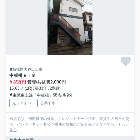
板橋区大谷口上町
中板橋ｅｉｍ
5.2
万円
管理/共益費2,000円
15.63㎡ (1R) /築33年 /2階建
東武東上線「中板橋」駅 徒歩9分
光ファイバー
公共下水
当店では、初期費用の分割、クレジットカード決済、家賃や入居日の交
渉、インターネット非公開物件の情報のご紹介等どんな事でも...
もっと
見る