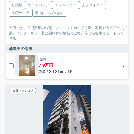
駐輪場
オートロック
エレベーター
光ファイバー
防犯カメラ
敷地内ごみ置き場
当店では、初期費用の分割、クレジットカード決済、家賃や入居日の交
渉、インターネット非公開物件の情報のご紹介等どんな事でも...
もっと
見る
募集中の部屋
２階
7.9万円
2階 / 28.21㎡ / 1K
賃貸マンション