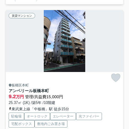
賃貸マンション
板橋区本町
アンベリール板橋本町
9.2
万円
管理/共益費15,000円
25.37㎡ (1K) /築5年 /10階建
東武東上線「中板橋」駅 徒歩15分
駐輪場
オートロック
エレベーター
光ファイバー
宅配ボックス
敷地内ごみ置き場