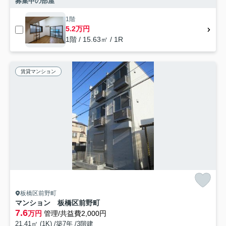
募集中の部屋
1階
5.2万円
1階 / 15.63㎡ / 1R
賃貸マンション
板橋区前野町
マンション 板橋区前野町
7.6
万円
管理/共益費2,000円
21.41㎡ (1K) /築7年 /3階建