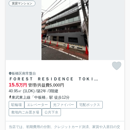
賃貸マンション
板橋区南常盤台
ＦＯＲＥＳＴ ＲＥＳＩＤＥＮＣＥ ＴＯＫＩＷＡＤＡＩ
15.5
万円
管理/共益費5,000円
40.95㎡ (1LDK) /築2年 /3階建
東武東上線「中板橋」駅 徒歩12分
駐輪場
エレベーター
光ファイバー
宅配ボックス
敷地内ごみ置き場
公共下水
当店では、初期費用の分割、クレジットカード決済、家賃や入居日の交