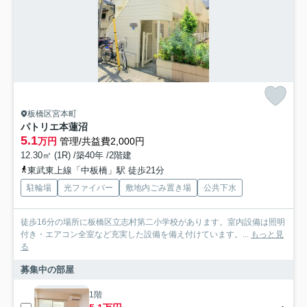
板橋区宮本町
パトリエ本蓮沼
5.1
万円
管理/共益費2,000円
12.30㎡ (1R) /築40年 /2階建
東武東上線「中板橋」駅 徒歩21分
駐輪場
光ファイバー
敷地内ごみ置き場
公共下水
徒歩16分の場所に板橋区立志村第二小学校があります。室内設備は照明
付き・エアコン全室など充実した設備を備え付けています。...
もっと見
る
募集中の部屋
1階