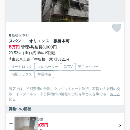
板橋区本町
スパシエ オリエンス 板橋本町
8
万円
管理/共益費8,000円
20.52㎡ (1K) /築18年 /9階建
東武東上線「中板橋」駅 徒歩21分
オートロック
エレベーター
CATV
光ファイバー
宅配ボックス
耐震構造
当店では、初期費用の分割、クレジットカード決済、家賃や入居日の交
渉、インターネット非公開物件の情報のご紹介等どんな事でも...
もっと
見る
募集中の部屋
6階
8万円