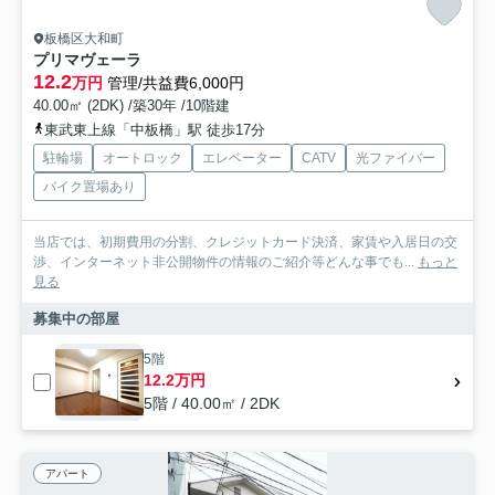
板橋区大和町
プリマヴェーラ
12.2
万円
管理/共益費6,000円
40.00㎡ (2DK) /築30年 /10階建
東武東上線「中板橋」駅 徒歩17分
駐輪場
オートロック
エレベーター
CATV
光ファイバー
バイク置場あり
当店では、初期費用の分割、クレジットカード決済、家賃や入居日の交
渉、インターネット非公開物件の情報のご紹介等どんな事でも...
もっと
見る
募集中の部屋
5階
12.2万円
5階 / 40.00㎡ / 2DK
アパート