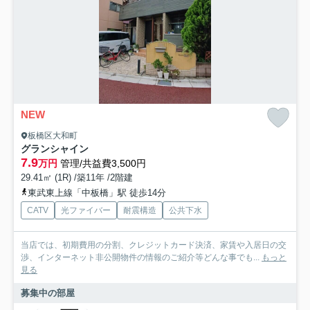
NEW
板橋区大和町
グランシャイン
7.9
万円
管理/共益費3,500円
29.41㎡ (1R) /築11年 /2階建
東武東上線「中板橋」駅 徒歩14分
CATV
光ファイバー
耐震構造
公共下水
当店では、初期費用の分割、クレジットカード決済、家賃や入居日の交
渉、インターネット非公開物件の情報のご紹介等どんな事でも...
もっと
見る
募集中の部屋