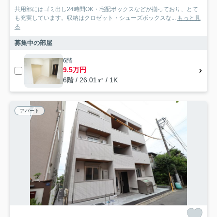
共用部にはゴミ出し24時間OK・宅配ボックスなどが揃っており、とて
も充実しています。収納はクロゼット・シューズボックスな...
もっと見
る
募集中の部屋
6階
9.5万円
6階 / 26.01㎡ / 1K
アパート