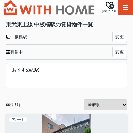
0
お気に入り
東武東上線 中板橋駅の賃貸物件一覧
中板橋駅
変更
募集中
変更
おすすめの駅
66
棟
66
件
アパート