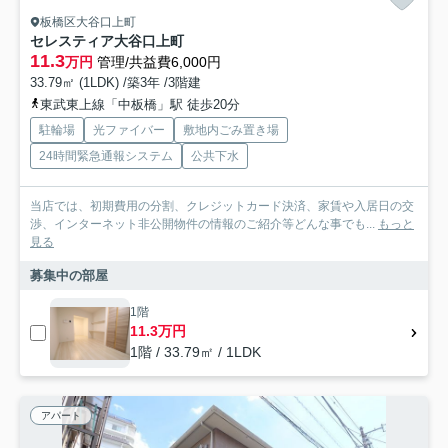
板橋区大谷口上町
セレスティア大谷口上町
11.3
万円
管理/共益費6,000円
33.79㎡ (1LDK) /築3年 /3階建
東武東上線「中板橋」駅 徒歩20分
駐輪場
光ファイバー
敷地内ごみ置き場
24時間緊急通報システム
公共下水
当店では、初期費用の分割、クレジットカード決済、家賃や入居日の交
渉、インターネット非公開物件の情報のご紹介等どんな事でも...
もっと
見る
募集中の部屋
1階
11.3万円
1階 / 33.79㎡ / 1LDK
アパート