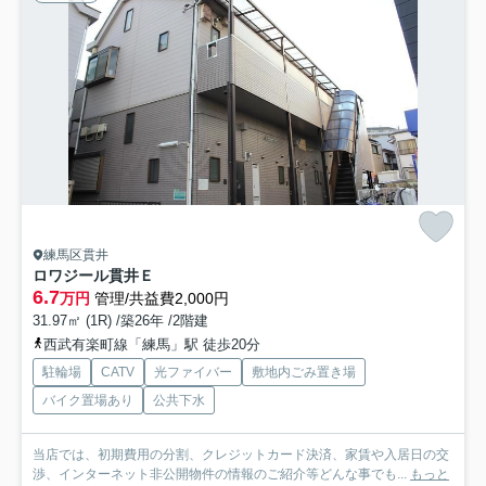
練馬区貫井
ロワジール貫井Ｅ
6.7
万円
管理/共益費2,000円
31.97㎡ (1R) /築26年 /2階建
西武有楽町線「練馬」駅 徒歩20分
駐輪場
CATV
光ファイバー
敷地内ごみ置き場
バイク置場あり
公共下水
当店では、初期費用の分割、クレジットカード決済、家賃や入居日の交
渉、インターネット非公開物件の情報のご紹介等どんな事でも...
もっと