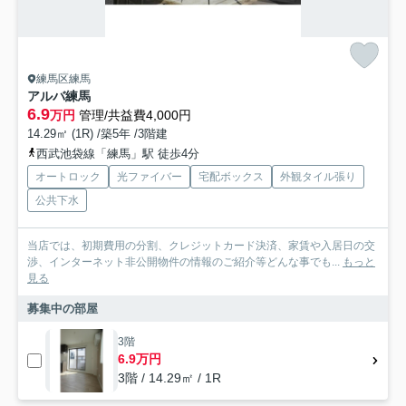
練馬区練馬
アルバ練馬
6.9
万円
管理/共益費4,000円
14.29㎡ (1R) /築5年 /3階建
西武池袋線「練馬」駅 徒歩4分
オートロック
光ファイバー
宅配ボックス
外観タイル張り
公共下水
当店では、初期費用の分割、クレジットカード決済、家賃や入居日の交
渉、インターネット非公開物件の情報のご紹介等どんな事でも...
もっと
見る
募集中の部屋
3階
6.9万円
3階 / 14.29㎡ / 1R