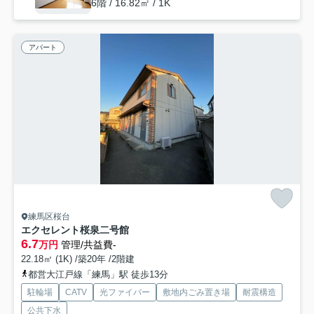
6階 / 16.82㎡ / 1K
アパート
練馬区桜台
エクセレント桜泉二号館
6.7
万円
管理/共益費-
22.18㎡ (1K) /築20年 /2階建
都営大江戸線「練馬」駅 徒歩13分
駐輪場
CATV
光ファイバー
敷地内ごみ置き場
耐震構造
公共下水