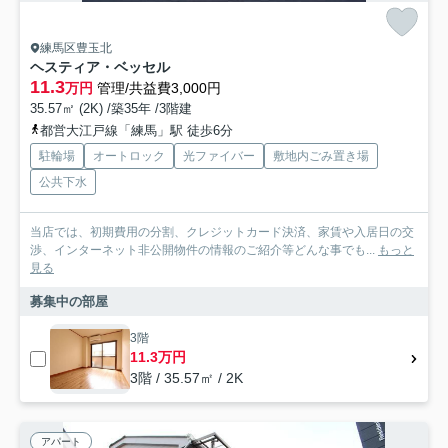
練馬区豊玉北
ヘスティア・ベッセル
11.3
万円
管理/共益費3,000円
35.57㎡ (2K) /築35年 /3階建
都営大江戸線「練馬」駅 徒歩6分
駐輪場
オートロック
光ファイバー
敷地内ごみ置き場
公共下水
当店では、初期費用の分割、クレジットカード決済、家賃や入居日の交
渉、インターネット非公開物件の情報のご紹介等どんな事でも...
もっと
見る
募集中の部屋
3階
11.3万円
3階 / 35.57㎡ / 2K
アパート