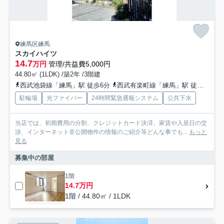
練馬区練馬
スカイハイツ
14.7
万円
管理/共益費5,000円
44.80㎡ (1LDK) /築2年 /3階建
西武池袋線「練馬」駅 徒歩6分
西武有楽町線「練馬」駅 徒歩6分
駐輪場
光ファイバー
24時間緊急通報システム
公共下水
当店では、初期費用の分割、クレジットカード決済、家賃や入居日の交
渉、インターネット非公開物件の情報のご紹介等どんな事でも...
もっと
見る
募集中の部屋
1階
14.7万円
1階 / 44.80㎡ / 1LDK