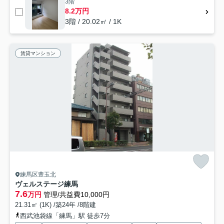
3階
8.2万円
3階 / 20.02㎡ / 1K
賃貸マンション
練馬区豊玉北
ヴェルステージ練馬
7.6
万円
管理/共益費10,000円
21.31㎡ (1K) /築24年 /8階建
西武池袋線「練馬」駅 徒歩7分