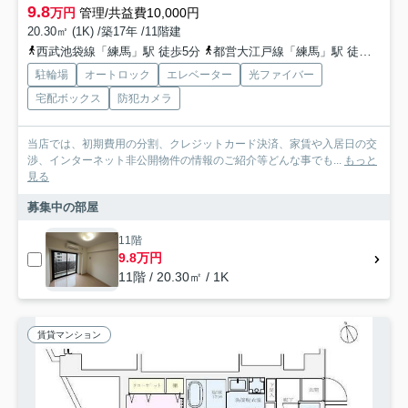
9.8
万円
管理/共益費10,000円
20.30㎡ (1K) /築17年 /11階建
西武池袋線「練馬」駅 徒歩5分
都営大江戸線「練馬」駅 徒歩5分
駐輪場
オートロック
エレベーター
光ファイバー
宅配ボックス
防犯カメラ
当店では、初期費用の分割、クレジットカード決済、家賃や入居日の交
渉、インターネット非公開物件の情報のご紹介等どんな事でも...
もっと
見る
募集中の部屋
11階
9.8万円
11階 / 20.30㎡ / 1K
賃貸マンション