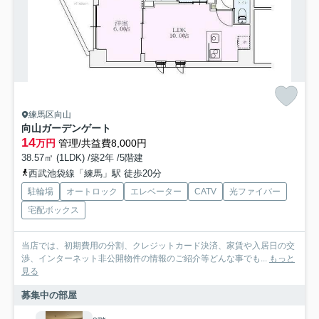
練馬区向山
向山ガーデンゲート
14
万円
管理/共益費8,000円
38.57㎡ (1LDK) /築2年 /5階建
西武池袋線「練馬」駅 徒歩20分
駐輪場
オートロック
エレベーター
CATV
光ファイバー
宅配ボックス
当店では、初期費用の分割、クレジットカード決済、家賃や入居日の交
渉、インターネット非公開物件の情報のご紹介等どんな事でも...
もっと
見る
募集中の部屋