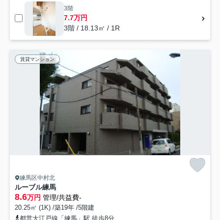
3階
7.7万円
3階 / 18.13㎡ / 1R
賃貸マンション
練馬区中村北
ルーブル練馬
8.6
万円
管理/共益費-
20.25㎡ (1K) /築19年 /5階建
都営大江戸線「練馬」駅 徒歩8分