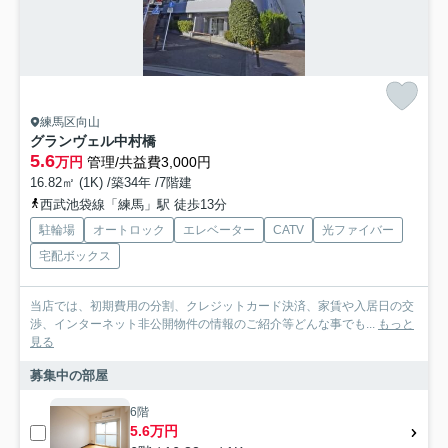
練馬区向山
グランヴェル中村橋
5.6
万円
管理/共益費3,000円
16.82㎡ (1K) /築34年 /7階建
西武池袋線「練馬」駅 徒歩13分
駐輪場
オートロック
エレベーター
CATV
光ファイバー
宅配ボックス
当店では、初期費用の分割、クレジットカード決済、家賃や入居日の交
渉、インターネット非公開物件の情報のご紹介等どんな事でも...
もっと
見る
募集中の部屋
6階
5.6万円