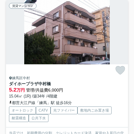
賃貸マンション
練馬区中村
ダイホープラザ中村橋
5.2
万円
管理/共益費6,000円
15.04㎡ (1R) /築34年 /4階建
都営大江戸線「練馬」駅 徒歩16分
オートロック
CATV
光ファイバー
敷地内ごみ置き場
耐震構造
公共下水
当店では、初期費用の分割、クレジットカード決済、家賃や入居日の交