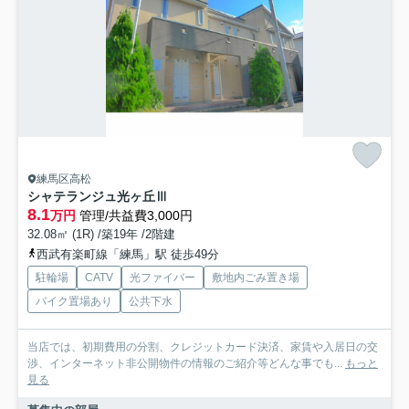
練馬区高松
シャテランジュ光ヶ丘Ⅲ
8.1
万円
管理/共益費3,000円
32.08㎡ (1R) /築19年 /2階建
西武有楽町線「練馬」駅 徒歩49分
駐輪場
CATV
光ファイバー
敷地内ごみ置き場
バイク置場あり
公共下水
当店では、初期費用の分割、クレジットカード決済、家賃や入居日の交
渉、インターネット非公開物件の情報のご紹介等どんな事でも...
もっと
見る