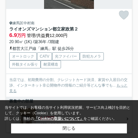
練馬区中村南
ライオンズマンション都立家政第２
6.9
万円
管理/共益費12,000円
20.90㎡ (1K) /築36年 /3階建
都営大江戸線「練馬」駅 徒歩26分
オートロック
CATV
光ファイバー
防犯カメラ
外観タイル張り
耐震構造
当店では、初期費用の分割、クレジットカード決済、家賃や入居日の交
渉、インターネット非公開物件の情報のご紹介等どんな事でも...
もっと
見る
募集中の部屋
当サイトでは、お客様の当サイト利用状況把握、サービス向上検討を目的と
3階
して、クッキー（Cookie）を使用しています。
6.9万円
詳しくは、当社の
「Cookieの取扱いについて」
をご確認ください。
3階 / 20.90㎡ / 1K
閉じる