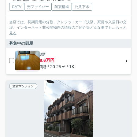
CATV
光ファイバー
耐震構造
公共下水
当店では、初期費用の分割、クレジットカード決済、家賃や入居日の交
渉、インターネット非公開物件の情報のご紹介等どんな事でも...
もっと
見る
募集中の部屋
3階
8.6万円
3階 / 20.25㎡ / 1K
賃貸マンション