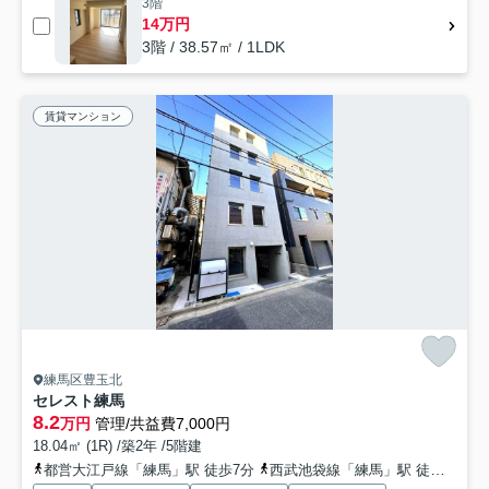
3階
14万円
3階 / 38.57㎡ / 1LDK
賃貸マンション
練馬区豊玉北
セレスト練馬
8.2
万円
管理/共益費7,000円
18.04㎡ (1R) /築2年 /5階建
都営大江戸線「練馬」駅 徒歩7分
西武池袋線「練馬」駅 徒歩7分