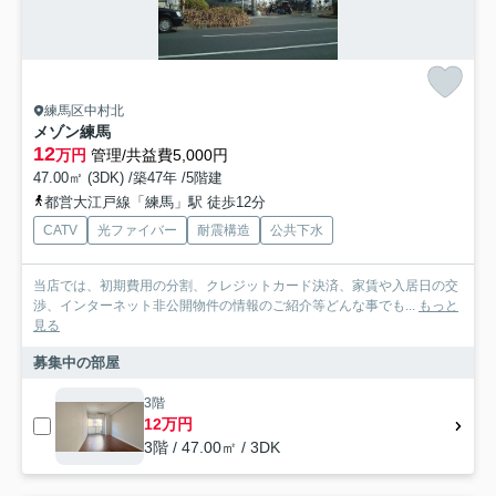
練馬区中村北
メゾン練馬
12
万円
管理/共益費5,000円
47.00㎡ (3DK) /築47年 /5階建
都営大江戸線「練馬」駅 徒歩12分
CATV
光ファイバー
耐震構造
公共下水
当店では、初期費用の分割、クレジットカード決済、家賃や入居日の交
渉、インターネット非公開物件の情報のご紹介等どんな事でも...
もっと
見る
募集中の部屋
3階
12万円
3階 / 47.00㎡ / 3DK