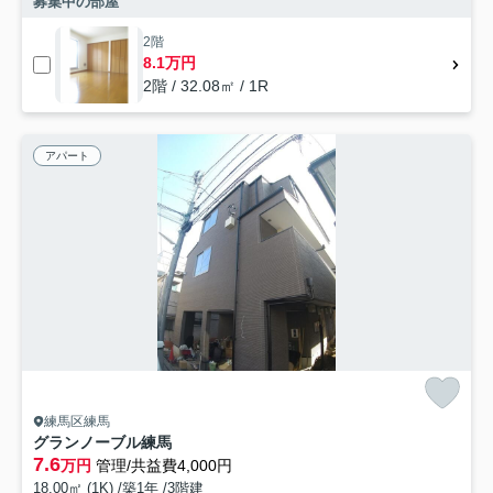
募集中の部屋
2階
8.1万円
2階 / 32.08㎡ / 1R
アパート
練馬区練馬
グランノーブル練馬
7.6
万円
管理/共益費4,000円
18.00㎡ (1K) /築1年 /3階建