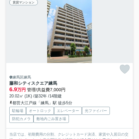
賃貸マンション
練馬区練馬
藤和シティスクエア練馬
6.9
万円
管理/共益費7,000円
20.02㎡ (1K) /築32年 /14階建
都営大江戸線「練馬」駅 徒歩5分
駐輪場
オートロック
エレベーター
光ファイバー
防犯カメラ
敷地内ごみ置き場
当店では、初期費用の分割、クレジットカード決済、家賃や入居日の交