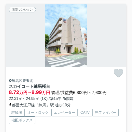
賃貸マンション
練馬区豊玉北
スカイコート練馬桜台
8.72
8.99
万円～
万円
管理/共益費6,800円～7,600円
22.31㎡～24.95㎡ (1K) /築15年 /5階建
都営大江戸線「練馬」駅 徒歩10分
駐輪場
オートロック
エレベーター
CATV
光ファイバー
宅配ボックス