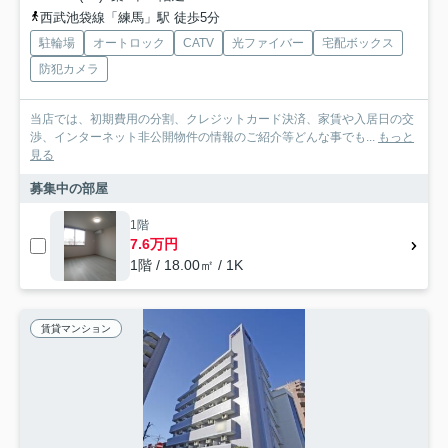
西武池袋線「練馬」駅 徒歩5分
駐輪場
オートロック
CATV
光ファイバー
宅配ボックス
防犯カメラ
当店では、初期費用の分割、クレジットカード決済、家賃や入居日の交
渉、インターネット非公開物件の情報のご紹介等どんな事でも...
もっと
見る
募集中の部屋
1階
7.6万円
1階 / 18.00㎡ / 1K
賃貸マンション