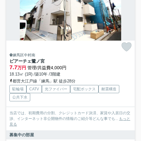
練馬区中村南
ピアーチェ鷺ノ宮
7.7
万円
管理/共益費4,000円
18.13㎡ (1R) /築10年 /3階建
都営大江戸線「練馬」駅 徒歩28分
駐輪場
CATV
光ファイバー
宅配ボックス
耐震構造
公共下水
当店では、初期費用の分割、クレジットカード決済、家賃や入居日の交
渉、インターネット非公開物件の情報のご紹介等どんな事でも...
もっと
見る
募集中の部屋