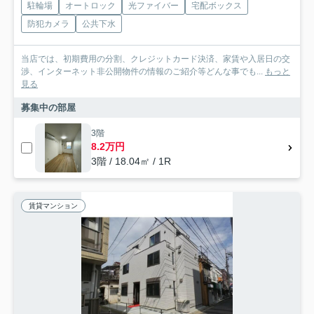
駐輪場
オートロック
光ファイバー
宅配ボックス
防犯カメラ
公共下水
当店では、初期費用の分割、クレジットカード決済、家賃や入居日の交
渉、インターネット非公開物件の情報のご紹介等どんな事でも...
もっと
見る
募集中の部屋
3階
8.2万円
3階 / 18.04㎡ / 1R
賃貸マンション