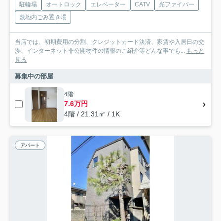
駐輪場
オートロック
エレベーター
CATV
光ファイバー
敷地内ごみ置き場
当店では、初期費用の分割、クレジットカード決済、家賃や入居日の交
渉、インターネット非公開物件の情報のご紹介等どんな事でも...
もっと
見る
募集中の部屋
4階
7.6万円
4階 / 21.31㎡ / 1K
アパート