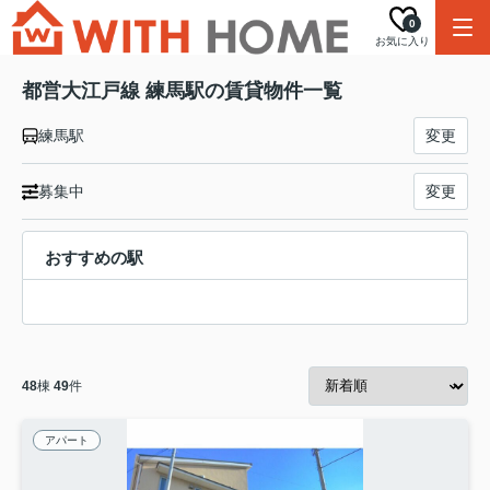
0
お気に入り
都営大江戸線 練馬駅の賃貸物件一覧
練馬駅
変更
募集中
変更
おすすめの駅
48
棟
49
件
アパート