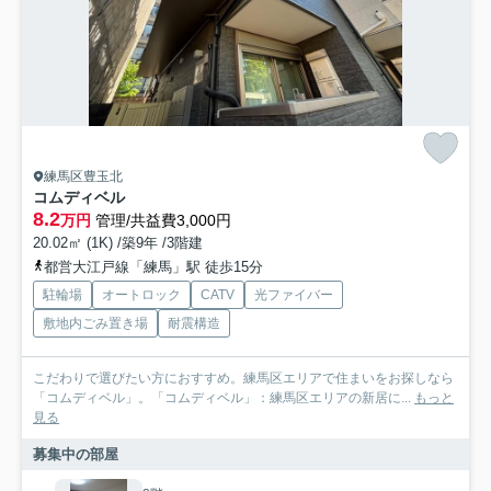
練馬区豊玉北
コムディベル
8.2
万円
管理/共益費3,000円
20.02㎡ (1K) /築9年 /3階建
都営大江戸線「練馬」駅 徒歩15分
駐輪場
オートロック
CATV
光ファイバー
敷地内ごみ置き場
耐震構造
こだわりで選びたい方におすすめ。練馬区エリアで住まいをお探しなら
「コムディベル」。「コムディベル」：練馬区エリアの新居に...
もっと
見る
募集中の部屋