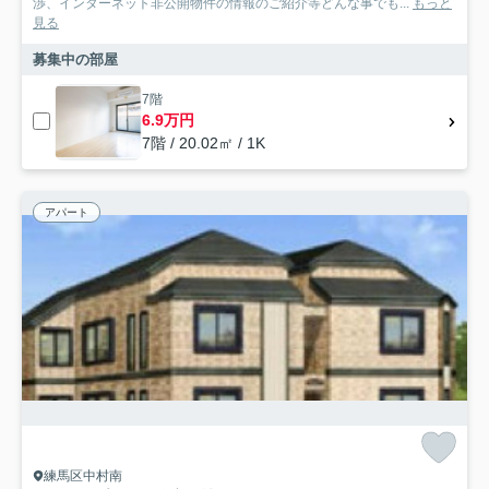
渉、インターネット非公開物件の情報のご紹介等どんな事でも...
もっと
見る
募集中の部屋
7階
6.9万円
7階 / 20.02㎡ / 1K
アパート
練馬区中村南