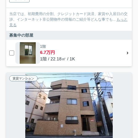
当店では、初期費用の分割、クレジットカード決済、家賃や入居日の交
渉、インターネット非公開物件の情報のご紹介等どんな事でも...
もっと
見る
募集中の部屋
1階
6.7万円
1階 / 22.18㎡ / 1K
賃貸マンション