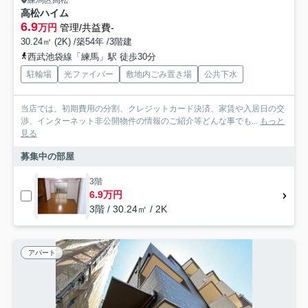
練馬区高松
高松ハイム
6.9
万円
管理/共益費-
30.24㎡ (2K) /築54年 /3階建
西武池袋線「練馬」駅 徒歩30分
駐輪場
光ファイバー
敷地内ごみ置き場
公共下水
当店では、初期費用の分割、クレジットカード決済、家賃や入居日の交
渉、インターネット非公開物件の情報のご紹介等どんな事でも...
もっと
見る
募集中の部屋
3階
6.9万円
3階 / 30.24㎡ / 2K
アパート