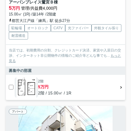
アーバンプレイス鷺宮Ｂ棟
5
万円
管理/共益費4,000円
15.00㎡ (1R) /築14年 /2階建
都営大江戸線「練馬」駅 徒歩27分
駐輪場
オートロック
CATV
光ファイバー
外観タイル張り
耐震構造
当店では、初期費用の分割、クレジットカード決済、家賃や入居日の交
渉、インターネット非公開物件の情報のご紹介等どんな事でも...
もっと
見る
募集中の部屋
2階
5万円
2階 / 15.00㎡ / 1R
アパート