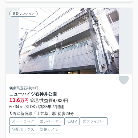
賃貸マンション
練馬区石神井町
ニューハイツ石神井公園
13.6
万円
管理/共益費9,000円
60.34㎡ (3LDK) /築38年 /7階建
西武新宿線「上井草」駅 徒歩29分
オートロック
エレベーター
CATV
光ファイバー
宅配ボックス
防犯カメラ