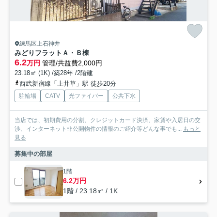
練馬区上石神井
みどりフラットＡ・Ｂ棟
6.2
万円
管理/共益費2,000円
23.18㎡ (1K) /築28年 /2階建
西武新宿線「上井草」駅 徒歩20分
駐輪場
CATV
光ファイバー
公共下水
当店では、初期費用の分割、クレジットカード決済、家賃や入居日の交
渉、インターネット非公開物件の情報のご紹介等どんな事でも...
もっと
見る
募集中の部屋
1階
6.2万円
1階 / 23.18㎡ / 1K