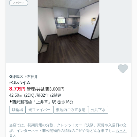
アパート
練馬区上石神井
ベルハイム
8.7
万円
管理/共益費3,000円
42.50㎡ (2DK) /築32年 /2階建
西武新宿線「上井草」駅 徒歩16分
駐輪場
光ファイバー
敷地内ごみ置き場
公共下水
当店では、初期費用の分割、クレジットカード決済、家賃や入居日の交
渉、インターネット非公開物件の情報のご紹介等どんな事でも...
もっと
見る