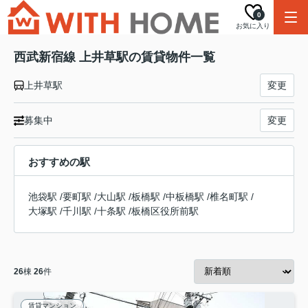
0
お気に入り
西武新宿線 上井草駅の賃貸物件一覧
上井草駅
変更
募集中
変更
おすすめの駅
池袋駅
/
要町駅
/
大山駅
/
板橋駅
/
中板橋駅
/
椎名町駅
/
大塚駅
/
千川駅
/
十条駅
/
板橋区役所前駅
26
棟
26
件
賃貸マンション