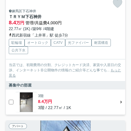
練馬区下石神井
ＴＲＹＭ下石神井
8.4
万円
管理/共益費4,000円
22.77㎡ (1K) /築9年 /4階建
西武新宿線「上井草」駅 徒歩7分
駐輪場
オートロック
CATV
光ファイバー
耐震構造
公共下水
当店では、初期費用の分割、クレジットカード決済、家賃や入居日の交
渉、インターネット非公開物件の情報のご紹介等どんな事でも...
もっと
見る
募集中の部屋
3階
8.4万円
3階 / 22.77㎡ / 1K
アパート