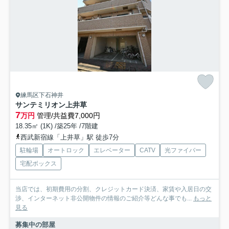
練馬区下石神井
サンテミリオン上井草
7
万円
管理/共益費7,000円
18.35㎡ (1K) /築25年 /7階建
西武新宿線「上井草」駅 徒歩7分
駐輪場
オートロック
エレベーター
CATV
光ファイバー
宅配ボックス
当店では、初期費用の分割、クレジットカード決済、家賃や入居日の交
渉、インターネット非公開物件の情報のご紹介等どんな事でも...
もっと
見る
募集中の部屋