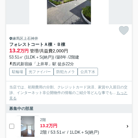
練馬区上石神井
フォレストコートＡ棟・Ｂ棟
13.2
万円
管理/共益費2,000円
53.51㎡ (1LDK＋S(納戸)) /築8年 /2階建
西武新宿線「上井草」駅 徒歩22分
駐輪場
光ファイバー
防犯カメラ
公共下水
当店では、初期費用の分割、クレジットカード決済、家賃や入居日の交
渉、インターネット非公開物件の情報のご紹介等どんな事でも...
もっと
見る
募集中の部屋
2階
13.2万円
2階 / 53.51㎡ / 1LDK＋S(納戸)