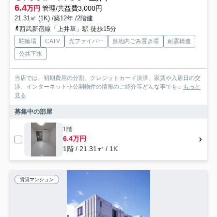
6.4
万円
管理/共益費3,000円
21.31㎡ (1K) /築12年 /2階建
西武新宿線「上井草」駅 徒歩15分
駐輪場
CATV
光ファイバー
敷地内ごみ置き場
耐震構造
公共下水
当店では、初期費用の分割、クレジットカード決済、家賃や入居日の交
渉、インターネット非公開物件の情報のご紹介等どんな事でも...
もっと
見る
募集中の部屋
1階
6.4万円
1階 / 21.31㎡ / 1K
賃貸マンション