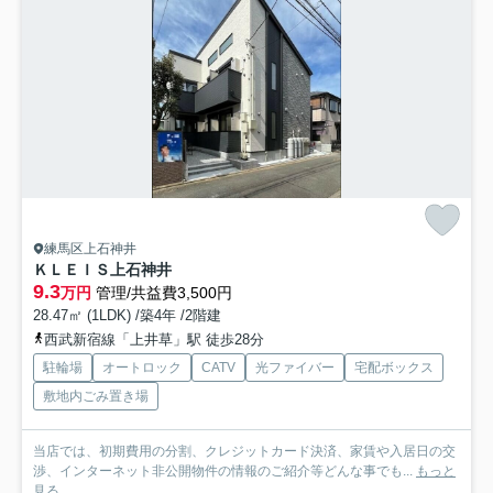
練馬区上石神井
ＫＬＥＩＳ上石神井
9.3
万円
管理/共益費3,500円
28.47㎡ (1LDK) /築4年 /2階建
西武新宿線「上井草」駅 徒歩28分
駐輪場
オートロック
CATV
光ファイバー
宅配ボックス
敷地内ごみ置き場
当店では、初期費用の分割、クレジットカード決済、家賃や入居日の交
渉、インターネット非公開物件の情報のご紹介等どんな事でも...
もっと
見る