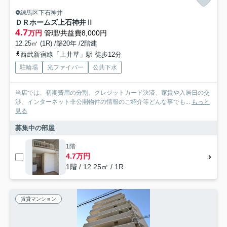
練馬区下石神井
ＤＲホームズ上石神井Ⅱ
4.7
万円
管理/共益費8,000円
12.25㎡ (1R) /築20年 /2階建
西武新宿線「上井草」駅 徒歩12分
駐輪場
光ファイバー
公共下水
当店では、初期費用の分割、クレジットカード決済、家賃や入居日の交
渉、インターネット非公開物件の情報のご紹介等どんな事でも...
もっと
見る
募集中の部屋
1階
4.7万円
1階 / 12.25㎡ / 1R
賃貸マンション