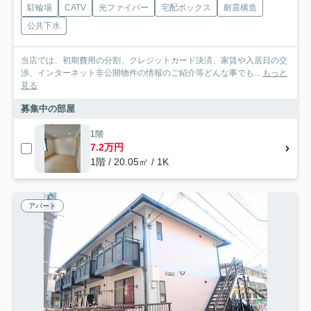
駐輪場
CATV
光ファイバー
宅配ボックス
耐震構造
公共下水
当店では、初期費用の分割、クレジットカード決済、家賃や入居日の交
渉、インターネット非公開物件の情報のご紹介等どんな事でも...
もっと
見る
募集中の部屋
1階
7.2万円
1階 / 20.05㎡ / 1K
アパート