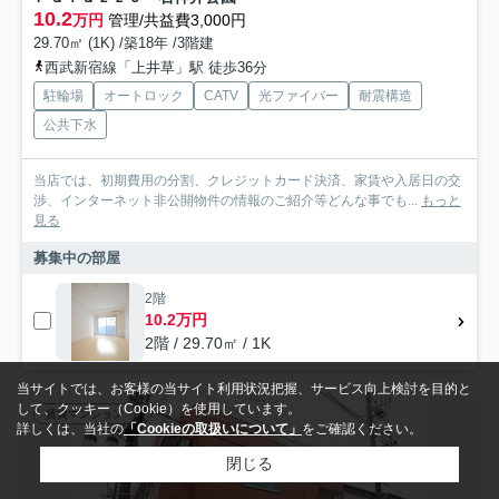
10.2
万円
管理/共益費3,000円
29.70㎡ (1K) /築18年 /3階建
西武新宿線「上井草」駅 徒歩36分
駐輪場
オートロック
CATV
光ファイバー
耐震構造
公共下水
当店では、初期費用の分割、クレジットカード決済、家賃や入居日の交
渉、インターネット非公開物件の情報のご紹介等どんな事でも...
もっと
見る
募集中の部屋
2階
10.2万円
2階 / 29.70㎡ / 1K
当サイトでは、お客様の当サイト利用状況把握、サービス向上検討を目的と
して、クッキー（Cookie）を使用しています。
賃貸マンション
詳しくは、当社の
「Cookieの取扱いについて」
をご確認ください。
閉じる