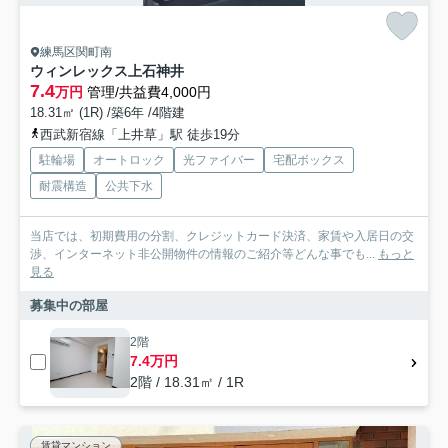
練馬区関町南
ウィンレックス上石神井
7.4
万円
管理/共益費4,000円
18.31㎡ (1R) /築6年 /4階建
西武新宿線「上井草」駅 徒歩19分
駐輪場
オートロック
光ファイバー
宅配ボックス
耐震構造
公共下水
当店では、初期費用の分割、クレジットカード決済、家賃や入居日の交
渉、インターネット非公開物件の情報のご紹介等どんな事でも...
もっと
見る
募集中の部屋
2階
7.4万円
2階 / 18.31㎡ / 1R
賃貸マンション