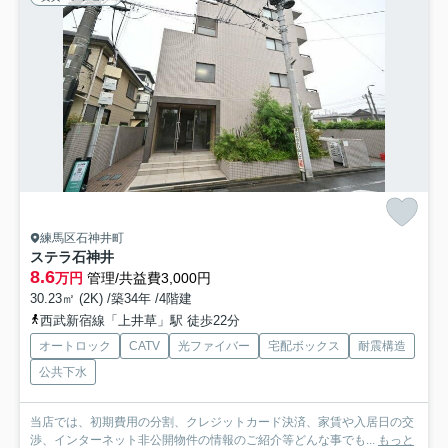
練馬区石神井町
ステラ石神井
8.6
万円
管理/共益費3,000円
30.23㎡ (2K) /築34年 /4階建
西武新宿線「上井草」駅 徒歩22分
オートロック
CATV
光ファイバー
宅配ボックス
耐震構造
公共下水
当店では、初期費用の分割、クレジットカード決済、家賃や入居日の交
渉、インターネット非公開物件の情報のご紹介等どんな事でも...
もっと