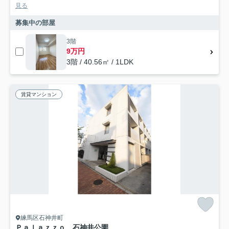
見る
募集中の部屋
3階
9万円
3階 / 40.56㎡ / 1LDK
賃貸マンション
練馬区石神井町
Ｐａｌａｚｚｏ 石神井公園