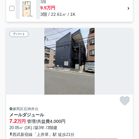
3階
9.5万円
3階 / 22.61㎡ / 1K
アパート
練馬区石神井台
メールダジュール
7.2
万円
管理/共益費4,000円
20.05㎡ (1K) /築3年 /3階建
西武新宿線「上井草」駅 徒歩21分