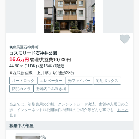
練馬区石神井町
コスモリード石神井公園
16.6
万円
管理/共益費10,000円
44.90㎡ (1LDK) /築13年 /7階建
西武新宿線「上井草」駅 徒歩28分
オートロック
エレベーター
光ファイバー
宅配ボックス
防犯カメラ
敷地内ごみ置き場
当店では、初期費用の分割、クレジットカード決済、家賃や入居日の交
渉、インターネット非公開物件の情報のご紹介等どんな事でも...
もっと
見る
募集中の部屋
6階