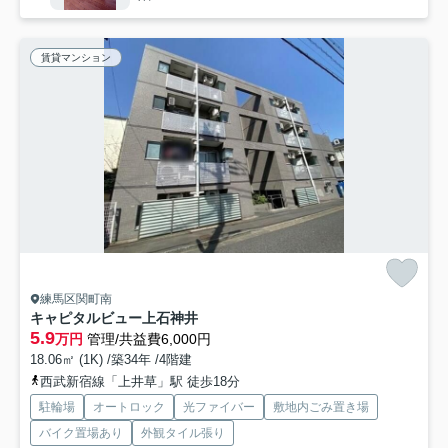
賃貸マンション
練馬区関町南
キャピタルビュー上石神井
5.9
万円
管理/共益費6,000円
18.06㎡ (1K) /築34年 /4階建
西武新宿線「上井草」駅 徒歩18分
駐輪場
オートロック
光ファイバー
敷地内ごみ置き場
バイク置場あり
外観タイル張り