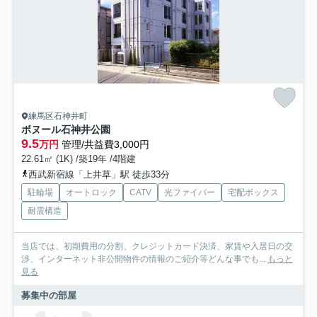
練馬区石神井町
ボヌール石神井公園
9.5
万円
管理/共益費3,000円
22.61㎡ (1K) /築19年 /4階建
西武新宿線「上井草」駅 徒歩33分
駐輪場
オートロック
CATV
光ファイバー
宅配ボックス
耐震構造
当店では、初期費用の分割、クレジットカード決済、家賃や入居日の交
渉、インターネット非公開物件の情報のご紹介等どんな事でも...
もっと
見る
募集中の部屋