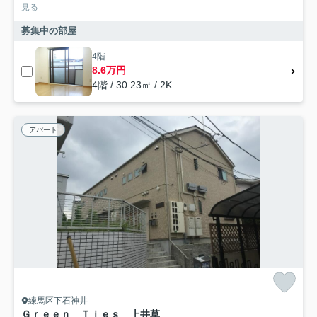
見る
募集中の部屋
4階
8.6万円
4階 / 30.23㎡ / 2K
アパート
練馬区下石神井
Ｇｒｅｅｎ Ｔｉｅｓ 上井草