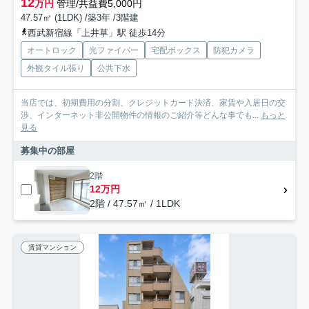
12
万円
管理/共益費5,000円
47.57㎡ (1LDK) /築3年 /3階建
西武新宿線「上井草」駅 徒歩14分
オートロック
光ファイバー
宅配ボックス
防犯カメラ
外観タイル張り
公共下水
当店では、初期費用の分割、クレジットカード決済、家賃や入居日の交
渉、インターネット非公開物件の情報のご紹介等どんな事でも...
もっと
見る
募集中の部屋
2階
12万円
2階 / 47.57㎡ / 1LDK
賃貸マンション