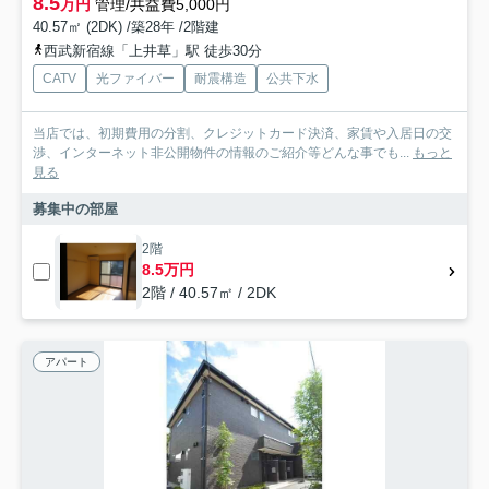
8.5
万円
管理/共益費5,000円
40.57㎡ (2DK) /築28年 /2階建
西武新宿線「上井草」駅 徒歩30分
CATV
光ファイバー
耐震構造
公共下水
当店では、初期費用の分割、クレジットカード決済、家賃や入居日の交
渉、インターネット非公開物件の情報のご紹介等どんな事でも...
もっと
見る
募集中の部屋
2階
8.5万円
2階 / 40.57㎡ / 2DK
アパート