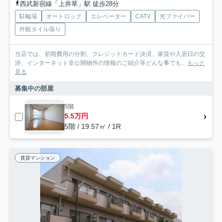
西武新宿線「上井草」駅 徒歩28分
駐輪場
オートロック
エレベーター
CATV
光ファイバー
外観タイル張り
当店では、初期費用の分割、クレジットカード決済、家賃や入居日の交
渉、インターネット非公開物件の情報のご紹介等どんな事でも...
もっと
見る
募集中の部屋
5階
5.5万円
5階 / 19.57㎡ / 1R
賃貸マンション