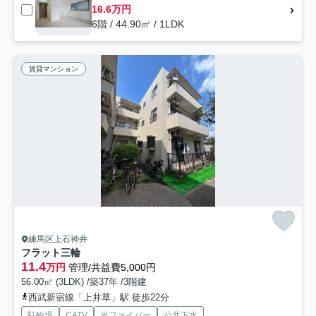
16.6万円
6階 / 44.90㎡ / 1LDK
賃貸マンション
練馬区上石神井
フラット三輪
11.4
万円
管理/共益費5,000円
56.00㎡ (3LDK) /築37年 /3階建
西武新宿線「上井草」駅 徒歩22分
駐輪場
CATV
光ファイバー
公共下水