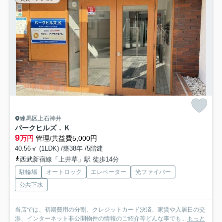
練馬区上石神井
パークヒルズ．Ｋ
9
万円
管理/共益費5,000円
40.56㎡ (1LDK) /築38年 /5階建
西武新宿線「上井草」駅 徒歩14分
駐輪場
オートロック
エレベーター
光ファイバー
公共下水
当店では、初期費用の分割、クレジットカード決済、家賃や入居日の交
渉、インターネット非公開物件の情報のご紹介等どんな事でも...
もっと