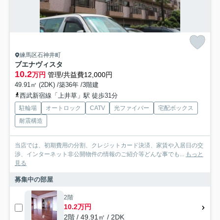
練馬区石神井町
ブエナヴィスタ
10.2
万円
管理/共益費12,000円
49.91㎡ (2DK) /築36年 /3階建
西武新宿線「上井草」駅 徒歩31分
駐輪場
オートロック
CATV
光ファイバー
宅配ボックス
耐震構造
当店では、初期費用の分割、クレジットカード決済、家賃や入居日の交
渉、インターネット非公開物件の情報のご紹介等どんな事でも...
もっと
見る
募集中の部屋
2階
10.2万円
2階 / 49.91㎡ / 2DK