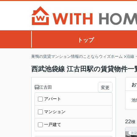
トップ
巣鴨の賃貸マンション情報のことならウィズホーム
沿線
西武池袋線 江古田駅の賃貸物件一
お
江古田
変更
アパート
池
マンション
22
棟
一戸建て
賃貸