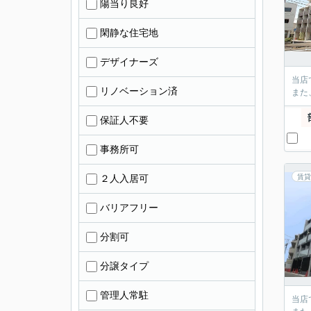
陽当り良好
閑静な住宅地
デザイナーズ
当店
リノベーション済
また
保証人不要
事務所可
２人入居可
賃貸
バリアフリー
分割可
分譲タイプ
管理人常駐
当店