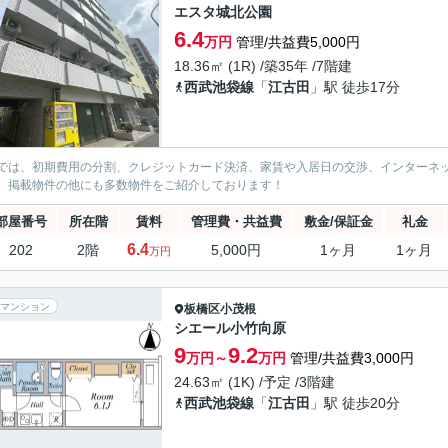
エスタ城北公園
6.4
万円
管理/共益費5,000円
18.36㎡ (1R) /築35年 /7階建
西武池袋線
「
江古田
」駅 徒歩17分
では、初期費用の分割、クレジットカード決済、家賃や入居日の交渉、インターネ
、掲載物件の他にも多数物件をご紹介しております！
部屋番号
所在階
賃料
管理費・共益費
敷金/保証金
礼金
6.4
202
2階
5,000円
1ヶ月
1ヶ月
万円
マンション
板橋区
小茂根
シエール小竹向原
9
9.2
万円～
万円
管理/共益費3,000円
24.63㎡ (1K) /予定 /3階建
西武池袋線
「
江古田
」駅 徒歩20分