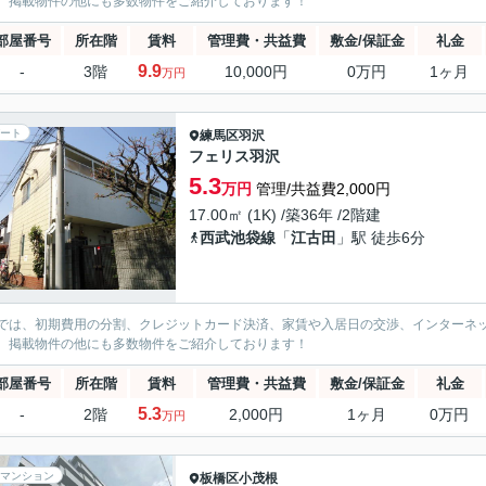
、掲載物件の他にも多数物件をご紹介しております！
部屋番号
所在階
賃料
管理費・共益費
敷金/保証金
礼金
9.9
-
3階
10,000円
0万円
1ヶ月
万円
ート
練馬区
羽沢
フェリス羽沢
5.3
万円
管理/共益費2,000円
17.00㎡ (1K) /築36年 /2階建
西武池袋線
「
江古田
」駅 徒歩6分
では、初期費用の分割、クレジットカード決済、家賃や入居日の交渉、インターネ
、掲載物件の他にも多数物件をご紹介しております！
部屋番号
所在階
賃料
管理費・共益費
敷金/保証金
礼金
5.3
-
2階
2,000円
1ヶ月
0万円
万円
マンション
板橋区
小茂根