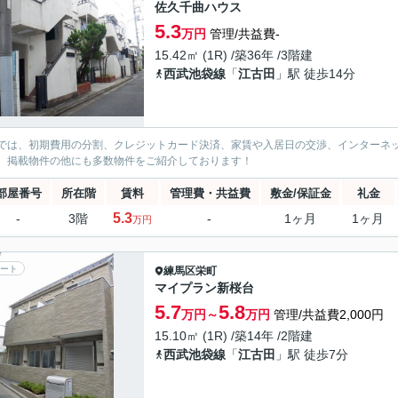
佐久千曲ハウス
5.3
万円
管理/共益費-
15.42㎡ (1R) /築36年 /3階建
西武池袋線
「
江古田
」駅 徒歩14分
では、初期費用の分割、クレジットカード決済、家賃や入居日の交渉、インターネ
、掲載物件の他にも多数物件をご紹介しております！
部屋番号
所在階
賃料
管理費・共益費
敷金/保証金
礼金
5.3
-
3階
-
1ヶ月
1ヶ月
万円
ート
練馬区
栄町
マイプラン新桜台
5.7
5.8
万円～
万円
管理/共益費2,000円
15.10㎡ (1R) /築14年 /2階建
西武池袋線
「
江古田
」駅 徒歩7分