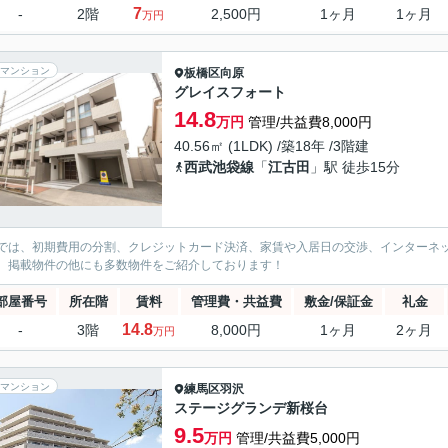
7
-
2階
2,500円
1ヶ月
1ヶ月
万円
マンション
板橋区
向原
グレイスフォート
14.8
万円
管理/共益費8,000円
40.56㎡ (1LDK) /築18年 /3階建
西武池袋線
「
江古田
」駅 徒歩15分
では、初期費用の分割、クレジットカード決済、家賃や入居日の交渉、インターネ
、掲載物件の他にも多数物件をご紹介しております！
部屋番号
所在階
賃料
管理費・共益費
敷金/保証金
礼金
14.8
-
3階
8,000円
1ヶ月
2ヶ月
万円
マンション
練馬区
羽沢
ステージグランデ新桜台
9.5
万円
管理/共益費5,000円