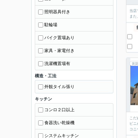
当店
照明器具付き
また
駐輪場
バイク置場あり
家具・家電付き
洗濯機置場有
賃貸
構造・工法
外観タイル張り
キッチン
コンロ２口以上
こだ
食器洗い乾燥機
ビニ
コニ
システムキッチン