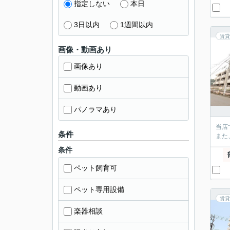
指定しない
本日
3日以内
1週間以内
賃貸
画像・動画あり
画像あり
動画あり
パノラマあり
当店
条件
また
条件
ペット飼育可
ペット専用設備
賃貸
楽器相談