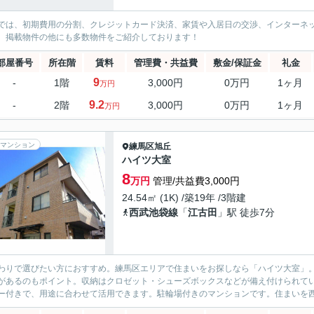
では、初期費用の分割、クレジットカード決済、家賃や入居日の交渉、インターネ
、掲載物件の他にも多数物件をご紹介しております！
部屋番号
所在階
賃料
管理費・共益費
敷金/保証金
礼金
9
-
1階
3,000円
0万円
1ヶ月
万円
9.2
-
2階
3,000円
0万円
1ヶ月
万円
マンション
練馬区
旭丘
ハイツ大室
8
万円
管理/共益費3,000円
24.54㎡ (1K) /築19年 /3階建
西武池袋線
「
江古田
」駅 徒歩7分
わりで選びたい方におすすめ。練馬区エリアで住まいをお探しなら「ハイツ大室」。
があるのもポイント。収納はクロゼット・シューズボックスなどが備え付けられて
ー付きで、用途に合わせて活用できます。駐輪場付きのマンションです。住まいを西武