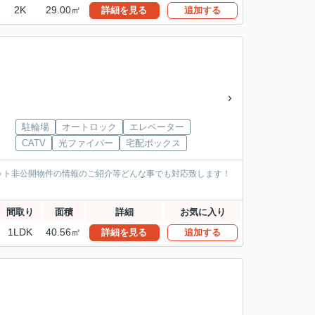
2K
29.00㎡
詳細を見る
追加する
駐輪場
オートロック
エレベーター
CATV
光ファイバー
宅配ボックス
ット非公開物件の情報のご紹介等どんな事でも対応致します！
間取り
面積
詳細
お気に入り
1LDK
40.56㎡
詳細を見る
追加する