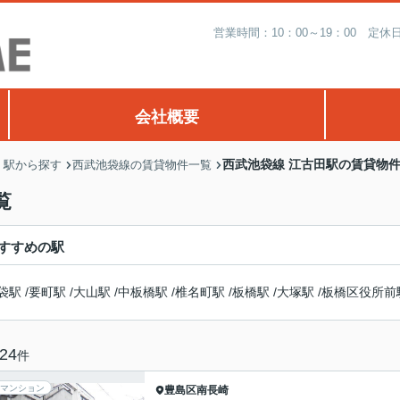
営業時間：10：00～19：00 
会社概要
西武池袋線 江古田駅の賃貸物
・駅から探す
西武池袋線の賃貸物件一覧
覧
すすめの駅
袋駅
/
要町駅
/
大山駅
/
中板橋駅
/
椎名町駅
/
板橋駅
/
大塚駅
/
板橋区役所前
24
件
マンション
豊島区
南長崎