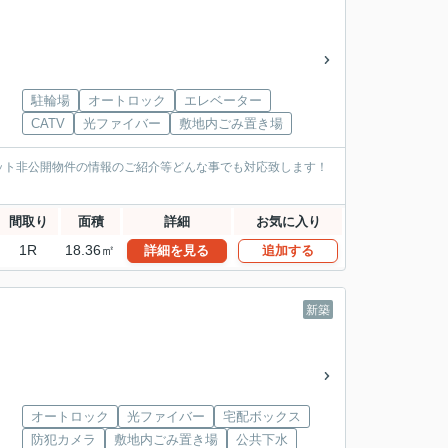
駐輪場
オートロック
エレベーター
CATV
光ファイバー
敷地内ごみ置き場
ット非公開物件の情報のご紹介等どんな事でも対応致します！
間取り
面積
詳細
お気に入り
1R
18.36㎡
詳細を見る
追加する
新築
オートロック
光ファイバー
宅配ボックス
防犯カメラ
敷地内ごみ置き場
公共下水