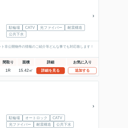
駐輪場
CATV
光ファイバー
耐震構造
公共下水
ット非公開物件の情報のご紹介等どんな事でも対応致します！
間取り
面積
詳細
お気に入り
1R
15.42㎡
詳細を見る
追加する
駐輪場
オートロック
CATV
光ファイバー
耐震構造
公共下水