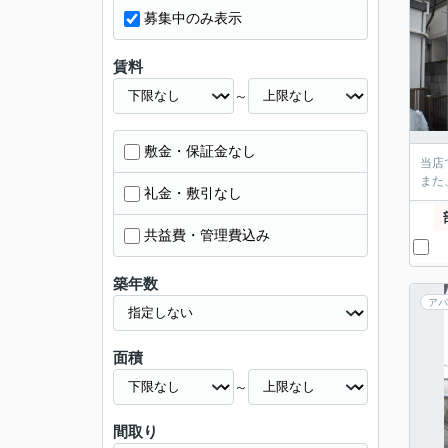
募集中のみ表示
賃料
～
敷金・保証金なし
当店
また
礼金・敷引なし
共益費・管理費込み
築年数
アパ
面積
～
間取り