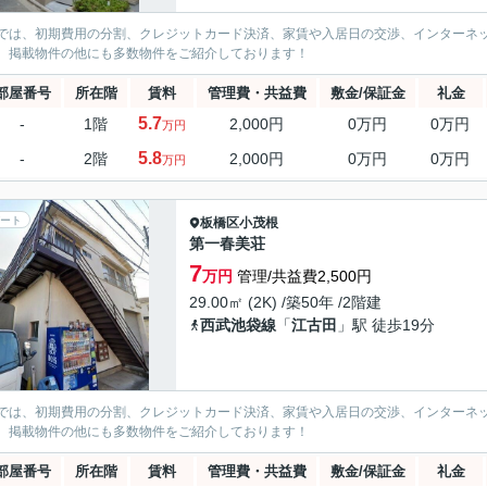
では、初期費用の分割、クレジットカード決済、家賃や入居日の交渉、インターネ
、掲載物件の他にも多数物件をご紹介しております！
部屋番号
所在階
賃料
管理費・共益費
敷金/保証金
礼金
5.7
-
1階
2,000円
0万円
0万円
万円
5.8
-
2階
2,000円
0万円
0万円
万円
ート
板橋区
小茂根
第一春美荘
7
万円
管理/共益費2,500円
29.00㎡ (2K) /築50年 /2階建
西武池袋線
「
江古田
」駅 徒歩19分
では、初期費用の分割、クレジットカード決済、家賃や入居日の交渉、インターネ
、掲載物件の他にも多数物件をご紹介しております！
部屋番号
所在階
賃料
管理費・共益費
敷金/保証金
礼金