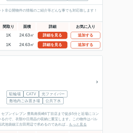
ット非公開物件の情報のご紹介等どんな事でも対応致します！
間取り
面積
詳細
お気に入り
1K
24.63㎡
詳細を見る
追加する
1K
24.63㎡
詳細を見る
追加する
駐輪場
CATV
光ファイバー
敷地内ごみ置き場
公共下水
セブンイレブン 豊島南長崎6丁目店まで徒歩5分と近場にコン
いるので、衣類や日用品の収納に重宝します。この物件はバル
池袋線江古田周辺で求めるのであれば...
もっと見る