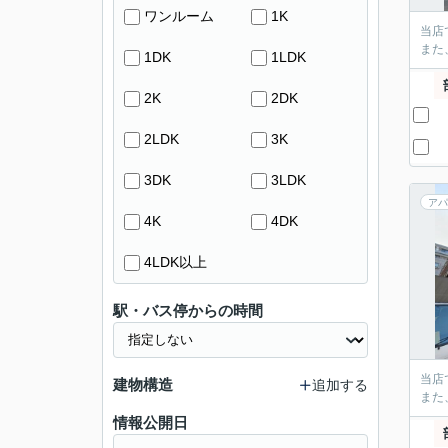
ワンルーム
1K
当店
また
1DK
1LDK
2K
2DK
2LDK
3K
3DK
3LDK
アパ
4K
4DK
4LDK以上
駅・バス停からの時間
当店
建物構造
追加する
また
情報公開日