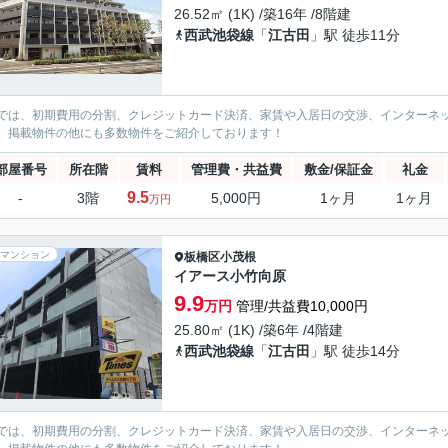
26.52㎡ (1K) /築16年 /8階建
西武池袋線
「
江古田
」駅 徒歩11分
では、初期費用の分割、クレジットカード決済、家賃や入居日の交渉、インターネ
、掲載物件の他にも多数物件をご紹介しております！
部屋番号
所在階
賃料
管理費・共益費
敷金/保証金
礼金
9.5
-
3階
5,000円
1ヶ月
1ヶ月
万円
マンション
板橋区
小茂根
イアース小竹向原
9.9
万円
管理/共益費10,000円
25.80㎡ (1K) /築6年 /4階建
西武池袋線
「
江古田
」駅 徒歩14分
では、初期費用の分割、クレジットカード決済、家賃や入居日の交渉、インターネ