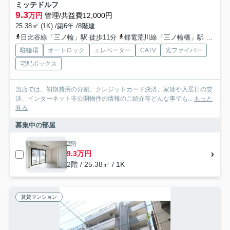
ミッテドルフ
9.3
万円
管理/共益費12,000円
25.38㎡ (1K) /築6年 /8階建
日比谷線「三ノ輪」駅 徒歩11分
都電荒川線「三ノ輪橋」駅 徒歩15分
駐輪場
オートロック
エレベーター
CATV
光ファイバー
宅配ボックス
当店では、初期費用の分割、クレジットカード決済、家賃や入居日の交
渉、インターネット非公開物件の情報のご紹介等どんな事でも...
もっと
見る
募集中の部屋
2階
9.3万円
2階 / 25.38㎡ / 1K
賃貸マンション