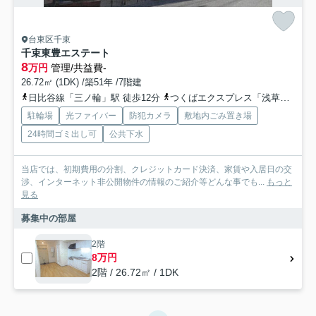
台東区千束
千束東豊エステート
8
万円
管理/共益費-
26.72㎡ (1DK) /築51年 /7階建
日比谷線「三ノ輪」駅 徒歩12分
つくばエクスプレス「浅草」駅 徒歩15分
駐輪場
光ファイバー
防犯カメラ
敷地内ごみ置き場
24時間ゴミ出し可
公共下水
当店では、初期費用の分割、クレジットカード決済、家賃や入居日の交
渉、インターネット非公開物件の情報のご紹介等どんな事でも...
もっと
見る
募集中の部屋
2階
8万円
2階 / 26.72㎡ / 1DK