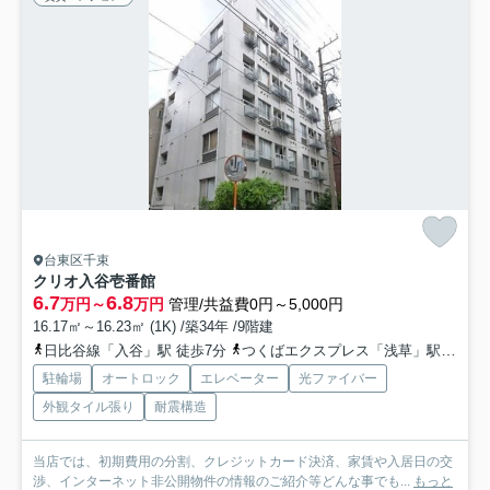
台東区千束
クリオ入谷壱番館
6.7
6.8
万円～
万円
管理/共益費0円～5,000円
16.17㎡～16.23㎡ (1K) /築34年 /9階建
日比谷線「入谷」駅 徒歩7分
つくばエクスプレス「浅草」駅 徒歩14分
駐輪場
オートロック
エレベーター
光ファイバー
外観タイル張り
耐震構造
当店では、初期費用の分割、クレジットカード決済、家賃や入居日の交
渉、インターネット非公開物件の情報のご紹介等どんな事でも...
もっと