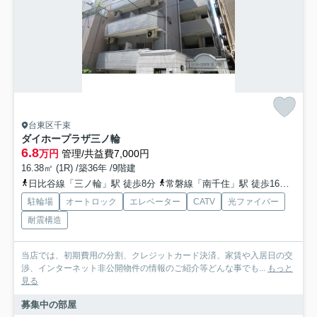
台東区千束
ダイホープラザ三ノ輪
6.8
万円
管理/共益費7,000円
16.38㎡ (1R) /築36年 /9階建
日比谷線「三ノ輪」駅 徒歩8分
常磐線「南千住」駅 徒歩16分
都電
駐輪場
オートロック
エレベーター
CATV
光ファイバー
耐震構造
当店では、初期費用の分割、クレジットカード決済、家賃や入居日の交
渉、インターネット非公開物件の情報のご紹介等どんな事でも...
もっと
見る
募集中の部屋