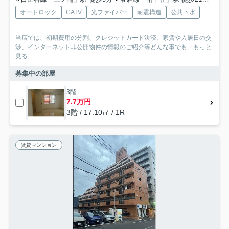
オートロック
CATV
光ファイバー
耐震構造
公共下水
当店では、初期費用の分割、クレジットカード決済、家賃や入居日の交
渉、インターネット非公開物件の情報のご紹介等どんな事でも...
もっと
見る
募集中の部屋
3階
7.7万円
3階 / 17.10㎡ / 1R
賃貸マンション