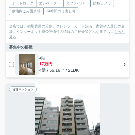
オートロック
エレベーター
光ファイバー
防犯カメラ
敷地内ごみ置き場
24時間ゴミ出し可
当店では、初期費用の分割、クレジットカード決済、家賃や入居日の交
渉、インターネット非公開物件の情報のご紹介等どんな事でも...
もっと
見る
募集中の部屋
4階
17万円
4階 / 55.16㎡ / 2LDK
賃貸マンション