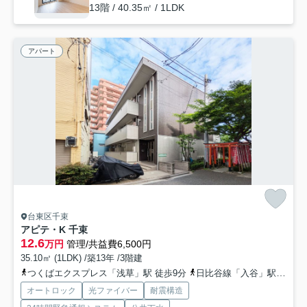
13階 / 40.35㎡ / 1LDK
アパート
台東区千束
アピテ・K 千束
12.6
万円
管理/共益費6,500円
35.10㎡ (1LDK) /築13年 /3階建
つくばエクスプレス「浅草」駅 徒歩9分
日比谷線「入谷」駅 徒歩11分
オートロック
光ファイバー
耐震構造