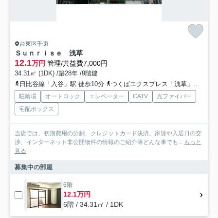
台東区千束
Ｓｕｎｒｉｓｅ 浅草
12.1
万円
管理/共益費7,000円
34.31㎡ (1DK) /築28年 /9階建
日比谷線「入谷」駅 徒歩10分
つくばエクスプレス「浅草」駅 徒歩8分
駐輪場
オートロック
エレベーター
CATV
光ファイバー
宅配ボックス
当店では、初期費用の分割、クレジットカード決済、家賃や入居日の交
渉、インターネット非公開物件の情報のご紹介等どんな事でも...
もっと
見る
募集中の部屋
6階
12.1万円
6階 / 34.31㎡ / 1DK