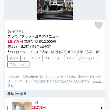
台東区千束
プラウドフラット浅草アベニュー
18.7
万円
管理/共益費12,000円
40.35㎡ (1LDK) /築3年 /15階建
つくばエクスプレス「浅草」駅 徒歩7分
日比谷線「入谷」駅 徒歩11分
駐輪場
オートロック
エレベーター
CATV
光ファイバー
宅配ボックス
当店では、初期費用の分割、クレジットカード決済、家賃や入居日の交
渉、インターネット非公開物件の情報のご紹介等どんな事でも...
もっと
見る
募集中の部屋
13階
18.7万円