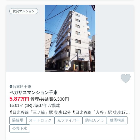
賃貸マンション
台東区千束
ペガサスマンション千束
5.87
万円
管理/共益費6,300円
16.01㎡ (1R) /築37年 /7階建
日比谷線「三ノ輪」駅 徒歩12分
日比谷線「入谷」駅 徒歩17分
常
駐輪場
オートロック
光ファイバー
防犯カメラ
耐震構造
公共下水