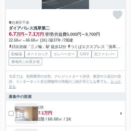
台東区千束
ダイアパレス浅草第二
6.7
7.1
万円～
万円
管理/共益費5,000円～9,700円
22.68㎡～66.68㎡ (1K) /築37年 /7階建
日比谷線「三ノ輪」駅 徒歩12分
つくばエクスプレス「浅草」駅 徒歩12分
駐輪場
オートロック
エレベーター
CATV
光ファイバー
敷地内ごみ置き場
当店では、初期費用の分割、クレジットカード決済、家賃や入居日の交
渉、インターネット非公開物件の情報のご紹介等どんな事でも...
もっと
見る
募集中の部屋
1階
7.1万円
1階 / 66.68㎡ / 1K