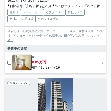
18.29㎡ (1R) /築34年 /12階建
日比谷線「入谷」駅 徒歩9分
つくばエクスプレス「浅草」駅 徒歩12分
駐輪場
エレベーター
光ファイバー
防犯カメラ
敷地内ごみ置き場
外観タイル張り
当店では、初期費用の分割、クレジットカード決済、家賃や入居日の交
渉、インターネット非公開物件の情報のご紹介等どんな事でも...
もっと
見る
募集中の部屋
603
6.85万円
6階 / 18.29㎡ / 1R
賃貸マンション