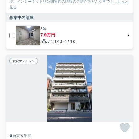
渉、インターネット非公開物件の情報のご紹介等どんな事でも...
もっと
見る
募集中の部屋
5階
7.9万円
5階 / 18.43㎡ / 1K
賃貸マンション
台東区千束