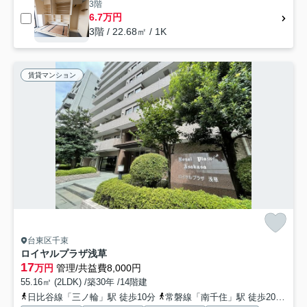
3階
6.7万円
3階 / 22.68㎡ / 1K
賃貸マンション
台東区千束
ロイヤルプラザ浅草
17
万円
管理/共益費8,000円
55.16㎡ (2LDK) /築30年 /14階建
日比谷線「三ノ輪」駅 徒歩10分
常磐線「南千住」駅 徒歩20分
つ