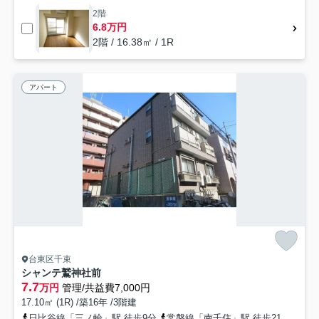
2階
6.8万円
2階 / 16.38㎡ / 1R
アパート
台東区千束
シャンテ鷲神社前
7.7
万円
管理/共益費7,000円
17.10㎡ (1R) /築16年 /3階建
日比谷線「三ノ輪」駅 徒歩9分
常磐線「南千住」駅 徒歩21分
都営