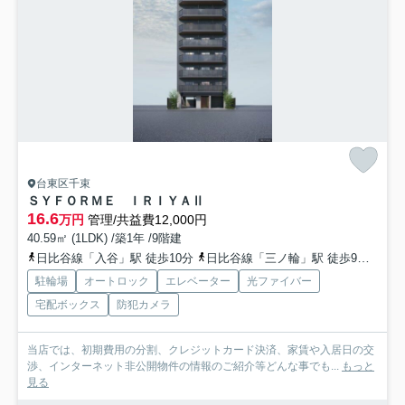
台東区千束
ＳＹＦＯＲＭＥ ＩＲＩＹＡⅡ
16.6
万円
管理/共益費12,000円
40.59㎡ (1LDK) /築1年 /9階建
日比谷線「入谷」駅 徒歩10分
日比谷線「三ノ輪」駅 徒歩9分
つく
駐輪場
オートロック
エレベーター
光ファイバー
宅配ボックス
防犯カメラ
当店では、初期費用の分割、クレジットカード決済、家賃や入居日の交
渉、インターネット非公開物件の情報のご紹介等どんな事でも...
もっと
見る