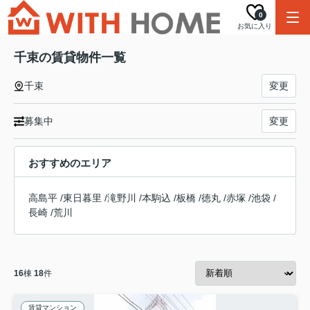
0
お気に入り
千束の賃貸物件一覧
千束
変更
募集中
変更
おすすめのエリア
高島平
/
東日暮里
/
滝野川
/
本駒込
/
板橋
/
徳丸
/
赤塚
/
池袋
/
長崎
/
荒川
16
棟
18
件
賃貸マンション