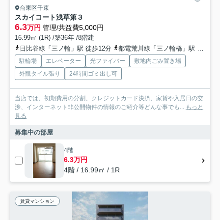
台東区千束
スカイコート浅草第３
6.3
万円
管理/共益費5,000円
16.99㎡ (1R) /築36年 /8階建
日比谷線「三ノ輪」駅 徒歩12分
都電荒川線「三ノ輪橋」駅 徒歩15分
駐輪場
エレベーター
光ファイバー
敷地内ごみ置き場
外観タイル張り
24時間ゴミ出し可
当店では、初期費用の分割、クレジットカード決済、家賃や入居日の交
渉、インターネット非公開物件の情報のご紹介等どんな事でも...
もっと
見る
募集中の部屋
4階
6.3万円
4階 / 16.99㎡ / 1R
賃貸マンション