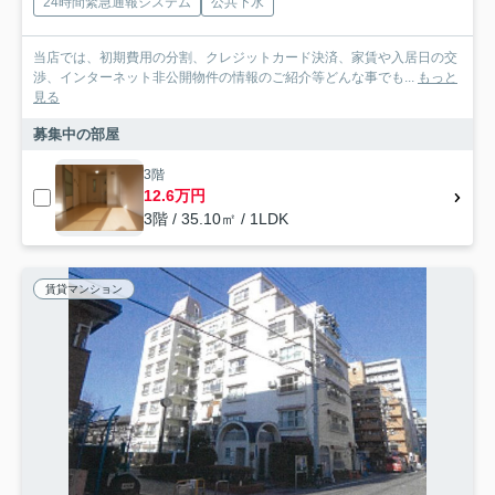
24時間緊急通報システム
公共下水
当店では、初期費用の分割、クレジットカード決済、家賃や入居日の交
渉、インターネット非公開物件の情報のご紹介等どんな事でも...
もっと
見る
募集中の部屋
3階
12.6万円
3階 / 35.10㎡ / 1LDK
賃貸マンション