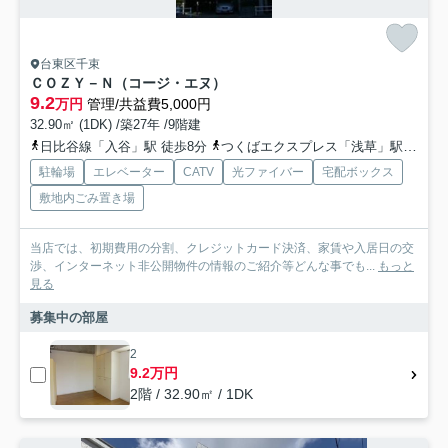
台東区千束
ＣＯＺＹ－Ｎ（コージ・エヌ）
9.2
万円
管理/共益費5,000円
32.90㎡ (1DK) /築27年 /9階建
日比谷線「入谷」駅 徒歩8分
つくばエクスプレス「浅草」駅 徒歩7分
駐輪場
エレベーター
CATV
光ファイバー
宅配ボックス
敷地内ごみ置き場
当店では、初期費用の分割、クレジットカード決済、家賃や入居日の交
渉、インターネット非公開物件の情報のご紹介等どんな事でも...
もっと
見る
募集中の部屋
2
9.2万円
2階 / 32.90㎡ / 1DK