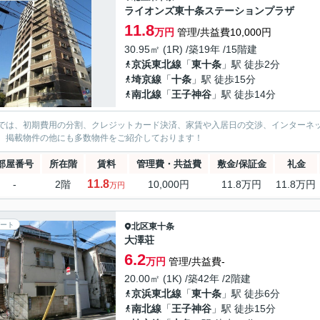
ライオンズ東十条ステーションプラザ
11.8
万円
管理/共益費10,000円
30.95㎡ (1R) /築19年 /15階建
京浜東北線
「
東十条
」駅 徒歩2分
埼京線
「
十条
」駅 徒歩15分
南北線
「
王子神谷
」駅 徒歩14分
では、初期費用の分割、クレジットカード決済、家賃や入居日の交渉、インターネ
、掲載物件の他にも多数物件をご紹介しております！
部屋番号
所在階
賃料
管理費・共益費
敷金/保証金
礼金
11.8
-
2階
10,000円
11.8万円
11.8万円
万円
ート
北区
東十条
大澤荘
6.2
万円
管理/共益費-
20.00㎡ (1K) /築42年 /2階建
京浜東北線
「
東十条
」駅 徒歩6分
南北線
「
王子神谷
」駅 徒歩15分