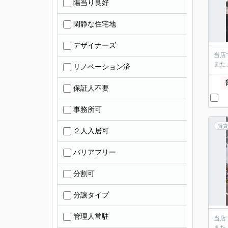
陽当り良好
閑静な住宅地
デザイナーズ
当店
また
リノベーション済
保証人不要
事務所可
賃貸
２人入居可
バリアフリー
分割可
分譲タイプ
管理人常駐
当店
また