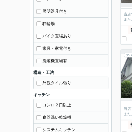
照明器具付き
当店
また
駐輪場
バイク置場あり
家具・家電付き
アパ
洗濯機置場有
構造・工法
外観タイル張り
キッチン
コンロ２口以上
当店
また
食器洗い乾燥機
システムキッチン