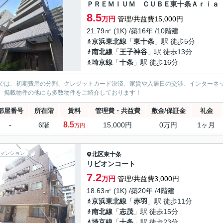
ＰＲＥＭＩＵＭ ＣＵＢＥ東十条Ａｒｉａ
8.5
万円
管理/共益費15,000円
21.79㎡ (1K) /築16年 /10階建
京浜東北線
「
東十条
」駅 徒歩5分
南北線
「
王子神谷
」駅 徒歩13分
埼京線
「
十条
」駅 徒歩16分
では、初期費用の分割、クレジットカード決済、家賃や入居日の交渉、インターネ
、掲載物件の他にも多数物件をご紹介しております！
部屋番号
所在階
賃料
管理費・共益費
敷金/保証金
礼金
8.5
-
6階
15,000円
0万円
1ヶ月
万円
マンション
北区
東十条
リビオンコート
7.2
万円
管理/共益費3,000円
18.63㎡ (1K) /築20年 /4階建
京浜東北線
「
赤羽
」駅 徒歩11分
南北線
「
志茂
」駅 徒歩15分
埼京線
「
十条
」駅 徒歩23分