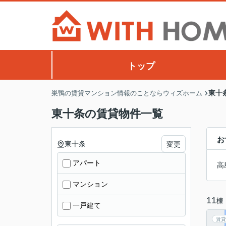
トップ
東十
巣鴨の賃貸マンション情報のことならウィズホーム
東十条の賃貸物件一覧
お
東十条
変更
アパート
高
マンション
11
棟
一戸建て
賃貸