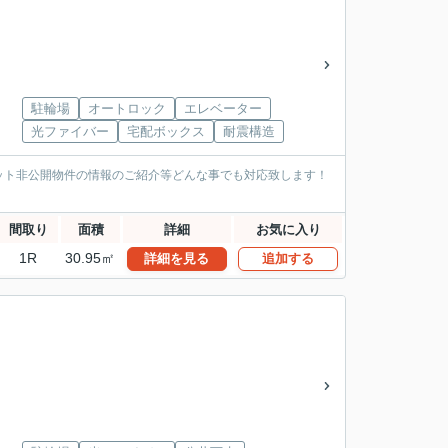
駐輪場
オートロック
エレベーター
光ファイバー
宅配ボックス
耐震構造
ット非公開物件の情報のご紹介等どんな事でも対応致します！
間取り
面積
詳細
お気に入り
1R
30.95㎡
詳細を見る
追加する