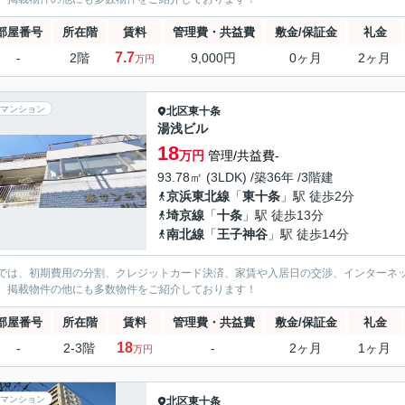
部屋番号
所在階
賃料
管理費・共益費
敷金/保証金
礼金
7.7
-
2階
9,000円
0ヶ月
2ヶ月
万円
マンション
北区
東十条
湯浅ビル
18
万円
管理/共益費-
93.78㎡ (3LDK) /築36年 /3階建
京浜東北線
「
東十条
」駅 徒歩2分
埼京線
「
十条
」駅 徒歩13分
南北線
「
王子神谷
」駅 徒歩14分
では、初期費用の分割、クレジットカード決済、家賃や入居日の交渉、インターネ
、掲載物件の他にも多数物件をご紹介しております！
部屋番号
所在階
賃料
管理費・共益費
敷金/保証金
礼金
18
-
2-3階
-
2ヶ月
1ヶ月
万円
マンション
北区
東十条