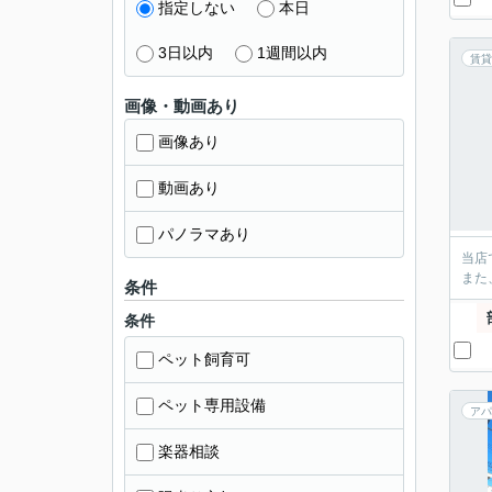
指定しない
本日
3日以内
1週間以内
賃貸
画像・動画あり
画像あり
動画あり
パノラマあり
当店
また
条件
条件
ペット飼育可
ペット専用設備
アパ
楽器相談