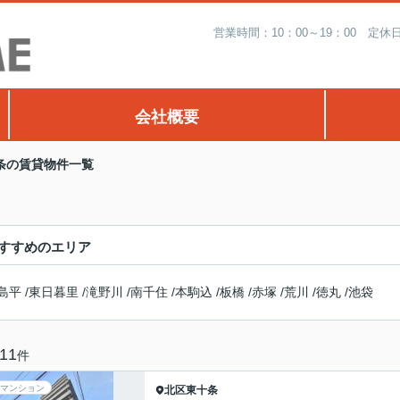
営業時間：10：00～19：00 
会社概要
条の賃貸物件一覧
すすめのエリア
島平
/
東日暮里
/
滝野川
/
南千住
/
本駒込
/
板橋
/
赤塚
/
荒川
/
徳丸
/
池袋
11
件
マンション
北区
東十条