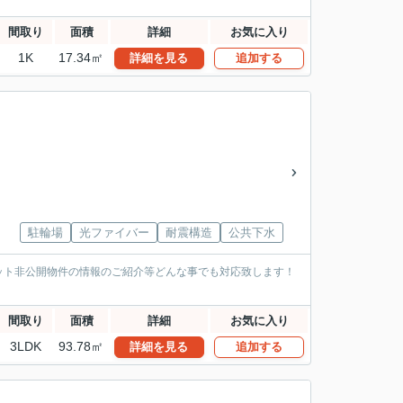
間取り
面積
詳細
お気に入り
1K
17.34㎡
詳細を見る
追加する
駐輪場
光ファイバー
耐震構造
公共下水
ット非公開物件の情報のご紹介等どんな事でも対応致します！
間取り
面積
詳細
お気に入り
3LDK
93.78㎡
詳細を見る
追加する