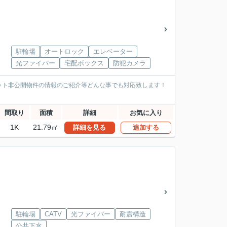
駐輪場
オートロック
エレベーター
光ファイバー
宅配ボックス
防犯カメラ
ット非公開物件の情報のご紹介等どんな事でも対応致します！
間取り
面積
詳細
お気に入り
1K
21.79㎡
詳細を見る
追加する
駐輪場
CATV
光ファイバー
耐震構造
公共下水