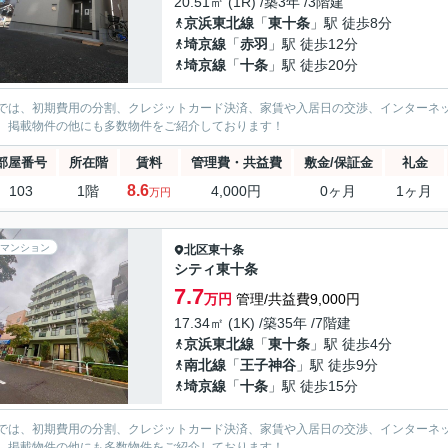
20.51㎡ (1R) /築3年 /3階建
京浜東北線
「
東十条
」駅 徒歩8分
埼京線
「
赤羽
」駅 徒歩12分
埼京線
「
十条
」駅 徒歩20分
では、初期費用の分割、クレジットカード決済、家賃や入居日の交渉、インターネ
、掲載物件の他にも多数物件をご紹介しております！
部屋番号
所在階
賃料
管理費・共益費
敷金/保証金
礼金
8.6
103
1階
4,000円
0ヶ月
1ヶ月
万円
マンション
北区
東十条
シティ東十条
7.7
万円
管理/共益費9,000円
17.34㎡ (1K) /築35年 /7階建
京浜東北線
「
東十条
」駅 徒歩4分
南北線
「
王子神谷
」駅 徒歩9分
埼京線
「
十条
」駅 徒歩15分
では、初期費用の分割、クレジットカード決済、家賃や入居日の交渉、インターネ
、掲載物件の他にも多数物件をご紹介しております！