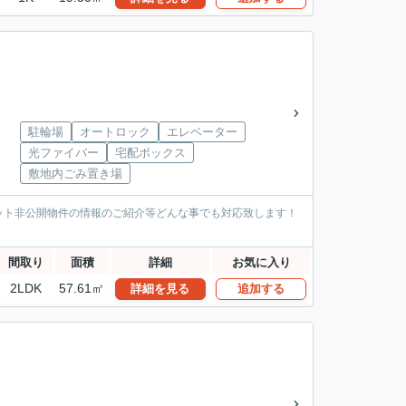
駐輪場
オートロック
エレベーター
光ファイバー
宅配ボックス
敷地内ごみ置き場
ット非公開物件の情報のご紹介等どんな事でも対応致します！
間取り
面積
詳細
お気に入り
2LDK
57.61㎡
詳細を見る
追加する