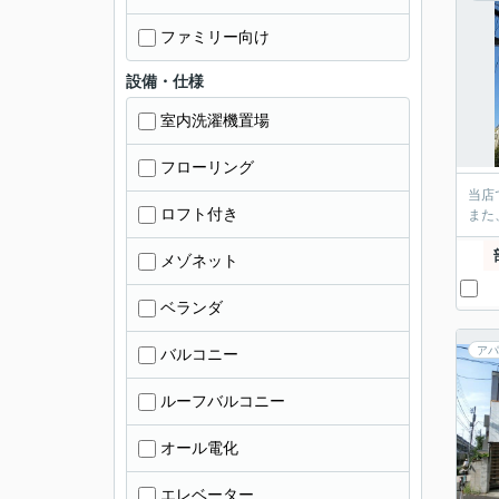
ファミリー向け
設備・仕様
室内洗濯機置場
フローリング
当店
ロフト付き
また
メゾネット
ベランダ
アパ
バルコニー
ルーフバルコニー
オール電化
エレベーター