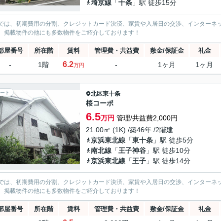
埼京線
「
十条
」駅 徒歩15分
では、初期費用の分割、クレジットカード決済、家賃や入居日の交渉、インターネ
、掲載物件の他にも多数物件をご紹介しております！
部屋番号
所在階
賃料
管理費・共益費
敷金/保証金
礼金
6.2
-
1階
-
1ヶ月
1ヶ月
万円
ート
北区
東十条
桜コーポ
6.5
万円
管理/共益費2,000円
21.00㎡ (1K) /築46年 /2階建
京浜東北線
「
東十条
」駅 徒歩5分
南北線
「
王子神谷
」駅 徒歩10分
京浜東北線
「
王子
」駅 徒歩14分
では、初期費用の分割、クレジットカード決済、家賃や入居日の交渉、インターネ
、掲載物件の他にも多数物件をご紹介しております！
部屋番号
所在階
賃料
管理費・共益費
敷金/保証金
礼金