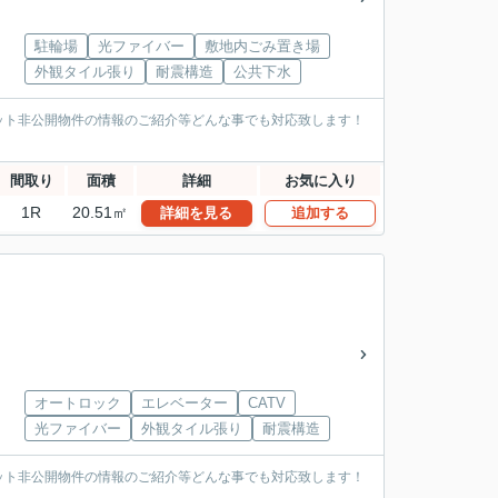
駐輪場
光ファイバー
敷地内ごみ置き場
外観タイル張り
耐震構造
公共下水
ット非公開物件の情報のご紹介等どんな事でも対応致します！
間取り
面積
詳細
お気に入り
1R
20.51㎡
詳細を見る
追加する
オートロック
エレベーター
CATV
光ファイバー
外観タイル張り
耐震構造
ット非公開物件の情報のご紹介等どんな事でも対応致します！