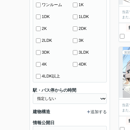
ワンルーム
1K
当店
1DK
1LDK
また
2K
2DK
2LDK
3K
3DK
3LDK
賃貸
4K
4DK
4LDK以上
駅・バス停からの時間
当店
また
建物構造
追加する
情報公開日