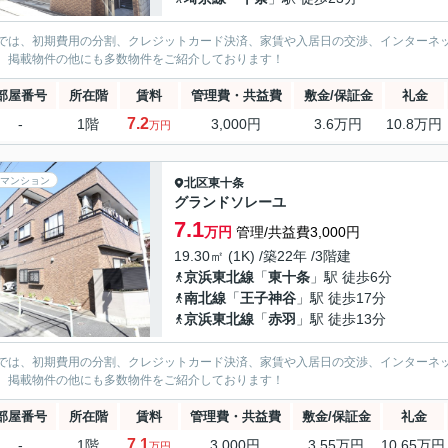
では、初期費用の分割、クレジットカード決済、家賃や入居日の交渉、インターネ
、掲載物件の他にも多数物件をご紹介しております！
部屋番号
所在階
賃料
管理費・共益費
敷金/保証金
礼金
7.2
-
1階
3,000円
3.6万円
10.8万円
万円
マンション
北区
東十条
グランドソレーユ
7.1
万円
管理/共益費3,000円
19.30㎡ (1K) /築22年 /3階建
京浜東北線
「
東十条
」駅 徒歩6分
南北線
「
王子神谷
」駅 徒歩17分
京浜東北線
「
赤羽
」駅 徒歩13分
では、初期費用の分割、クレジットカード決済、家賃や入居日の交渉、インターネ
、掲載物件の他にも多数物件をご紹介しております！
部屋番号
所在階
賃料
管理費・共益費
敷金/保証金
礼金
7.1
-
1階
3,000円
3.55万円
10.65万円
万円