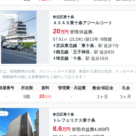
マンション
北区
東十条
ＡＸＡＳ東十条アジールコート
20
万円
管理/共益費-
57.61㎡ (2LDK) /築13年 /9階建
京浜東北線
「
東十条
」駅 徒歩7分
南北線
「
王子神谷
」駅 徒歩8分
埼京線
「
十条
」駅 徒歩16分
では、初期費用の分割、クレジットカード決済、家賃や入居日の交渉、インターネ
、掲載物件の他にも多数物件をご紹介しております！
部屋番号
所在階
賃料
管理費・共益費
敷金/保証金
礼金
20
-
5階
-
1ヶ月
1ヶ月
万円
ート
北区
東十条
トレフェリクス東十条
8.6
万円
管理/共益費4,000円