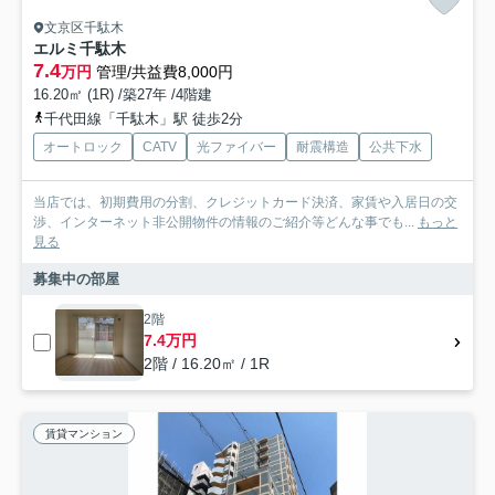
文京区千駄木
エルミ千駄木
7.4
万円
管理/共益費8,000円
16.20㎡ (1R) /築27年 /4階建
千代田線「千駄木」駅 徒歩2分
オートロック
CATV
光ファイバー
耐震構造
公共下水
当店では、初期費用の分割、クレジットカード決済、家賃や入居日の交
渉、インターネット非公開物件の情報のご紹介等どんな事でも...
もっと
見る
募集中の部屋
2階
7.4万円
2階 / 16.20㎡ / 1R
賃貸マンション