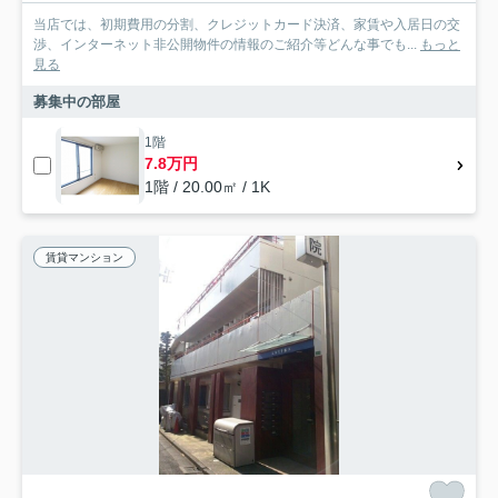
当店では、初期費用の分割、クレジットカード決済、家賃や入居日の交
渉、インターネット非公開物件の情報のご紹介等どんな事でも...
もっと
見る
募集中の部屋
1階
7.8万円
1階 / 20.00㎡ / 1K
賃貸マンション