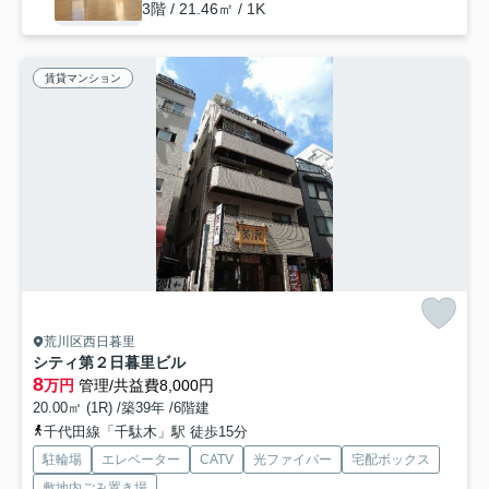
3階 / 21.46㎡ / 1K
賃貸マンション
荒川区西日暮里
シティ第２日暮里ビル
8
万円
管理/共益費8,000円
20.00㎡ (1R) /築39年 /6階建
千代田線「千駄木」駅 徒歩15分
駐輪場
エレベーター
CATV
光ファイバー
宅配ボックス
敷地内ごみ置き場