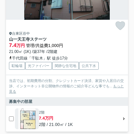
台東区谷中
山一天王寺ステーツ
7.4
万円
管理/共益費1,000円
21.00㎡ (1K) /築37年 /2階建
千代田線「千駄木」駅 徒歩17分
駐輪場
光ファイバー
閑静な住宅地
公共下水
当店では、初期費用の分割、クレジットカード決済、家賃や入居日の交
渉、インターネット非公開物件の情報のご紹介等どんな事でも...
もっと
見る
募集中の部屋
2階
7.4万円
2階 / 21.00㎡ / 1K