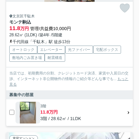
文京区千駄木
モンテ駒込
11.8
万円
管理/共益費10,000円
28.62㎡ (1LDK) /築4年 /5階建
千代田線「千駄木」駅 徒歩13分
オートロック
エレベーター
光ファイバー
宅配ボックス
敷地内ごみ置き場
耐震構造
当店では、初期費用の分割、クレジットカード決済、家賃や入居日の交
渉、インターネット非公開物件の情報のご紹介等どんな事でも...
もっと
見る
募集中の部屋
3階
11.8万円
3階 / 28.62㎡ / 1LDK
賃貸マンション