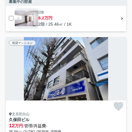
募集中の部屋
2階
8.2万円
2階 / 25.46㎡ / 1K
賃貸マンション
文京区白山
久保田ビル
12
万円
管理/共益費-
35.56㎡ (1LDK) /築35年 /5階建