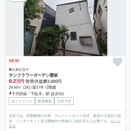
NEW
台東区谷中
サンフラワーガーデン螢坂
9.2
万円
管理/共益費3,000円
24.60㎡ (1K) /築17年 /2階建
千代田線「千駄木」駅 徒歩5分
光ファイバー
耐震構造
公共下水
当店では、初期費用の分割、クレジットカード決済、家賃や入居日の交
渉、インターネット非公開物件の情報のご紹介等どんな事でも...
もっと
見る