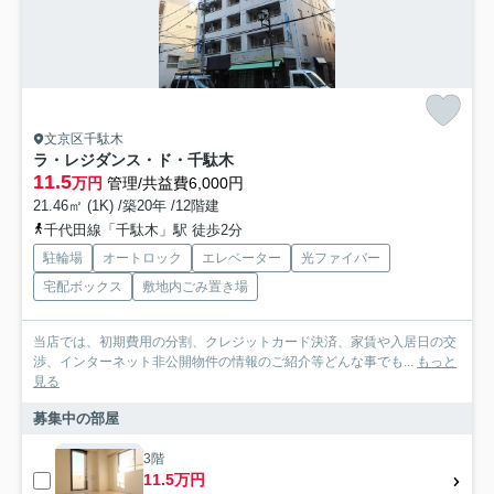
文京区千駄木
ラ・レジダンス・ド・千駄木
11.5
万円
管理/共益費6,000円
21.46㎡ (1K) /築20年 /12階建
千代田線「千駄木」駅 徒歩2分
駐輪場
オートロック
エレベーター
光ファイバー
宅配ボックス
敷地内ごみ置き場
当店では、初期費用の分割、クレジットカード決済、家賃や入居日の交
渉、インターネット非公開物件の情報のご紹介等どんな事でも...
もっと
見る
募集中の部屋
3階
11.5万円