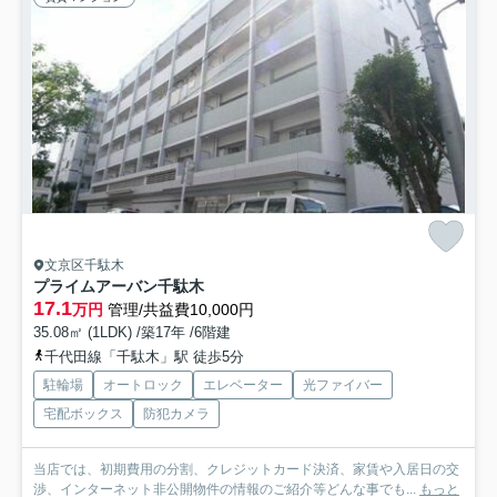
文京区千駄木
プライムアーバン千駄木
17.1
万円
管理/共益費10,000円
35.08㎡ (1LDK) /築17年 /6階建
千代田線「千駄木」駅 徒歩5分
駐輪場
オートロック
エレベーター
光ファイバー
宅配ボックス
防犯カメラ
当店では、初期費用の分割、クレジットカード決済、家賃や入居日の交
渉、インターネット非公開物件の情報のご紹介等どんな事でも...
もっと