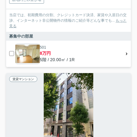
当店では、初期費用の分割、クレジットカード決済、家賃や入居日の交
渉、インターネット非公開物件の情報のご紹介等どんな事でも...
もっと
見る
募集中の部屋
501
8万円
5階 / 20.00㎡ / 1R
賃貸マンション