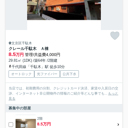
文京区千駄木
クレール千駄木 Ａ棟
8.5
万円
管理/共益費4,000円
29.81㎡ (1DK) /築64年 /2階建
千代田線「千駄木」駅 徒歩10分
オートロック
光ファイバー
公共下水
当店では、初期費用の分割、クレジットカード決済、家賃や入居日の交
渉、インターネット非公開物件の情報のご紹介等どんな事でも...
もっと
見る
募集中の部屋
2階
8.5万円