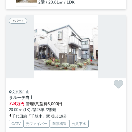
2階 / 29.81㎡ / 1DK
アパート
文京区白山
サルーテ白山
7.8
万円
管理/共益費5,000円
20.00㎡ (1K) /築25年 /2階建
千代田線「千駄木」駅 徒歩19分
CATV
光ファイバー
耐震構造
公共下水