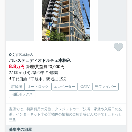
文京区本駒込
パレステュディオドルチェ本駒込
8.8
万円
管理/共益費20,000円
27.09㎡ (1R) /築20年 /14階建
千代田線「千駄木」駅 徒歩15分
駐輪場
オートロック
エレベーター
CATV
光ファイバー
宅配ボックス
当店では、初期費用の分割、クレジットカード決済、家賃や入居日の交
渉、インターネット非公開物件の情報のご紹介等どんな事でも...
もっと
見る
募集中の部屋