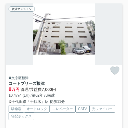
賃貸マンション
文京区根津
コートブリーズ根津
8
万円
管理/共益費7,000円
18.47㎡ (1K) /築62年 /5階建
千代田線「千駄木」駅 徒歩11分
駐輪場
オートロック
エレベーター
CATV
光ファイバー
宅配ボックス