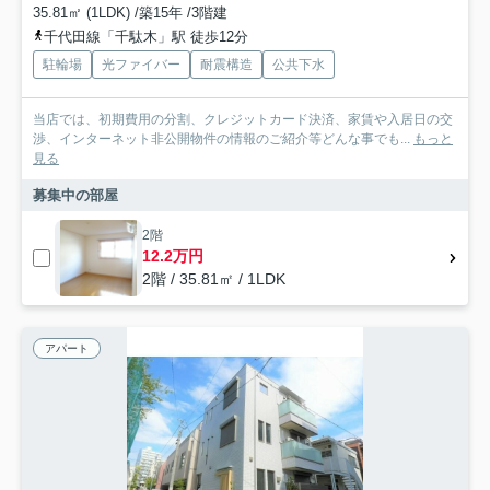
35.81㎡ (1LDK) /築15年 /3階建
千代田線「千駄木」駅 徒歩12分
駐輪場
光ファイバー
耐震構造
公共下水
当店では、初期費用の分割、クレジットカード決済、家賃や入居日の交
渉、インターネット非公開物件の情報のご紹介等どんな事でも...
もっと
見る
募集中の部屋
2階
12.2万円
2階 / 35.81㎡ / 1LDK
アパート