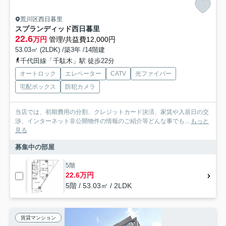
荒川区西日暮里
スプランディッド西日暮里
22.6
万円
管理/共益費12,000円
53.03㎡ (2LDK) /築3年 /14階建
千代田線「千駄木」駅 徒歩22分
オートロック
エレベーター
CATV
光ファイバー
宅配ボックス
防犯カメラ
当店では、初期費用の分割、クレジットカード決済、家賃や入居日の交
渉、インターネット非公開物件の情報のご紹介等どんな事でも...
もっと
見る
募集中の部屋
5階
22.6万円
5階 / 53.03㎡ / 2LDK
賃貸マンション