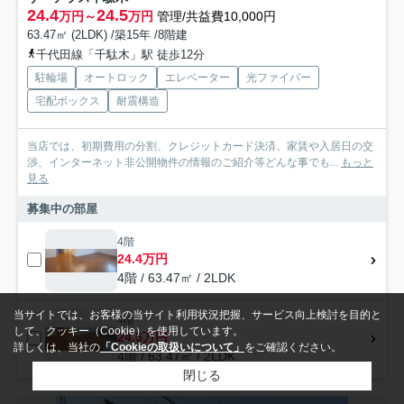
24.4
24.5
万円～
万円
管理/共益費10,000円
63.47㎡ (2LDK) /築15年 /8階建
千代田線「千駄木」駅 徒歩12分
駐輪場
オートロック
エレベーター
光ファイバー
宅配ボックス
耐震構造
当店では、初期費用の分割、クレジットカード決済、家賃や入居日の交
渉、インターネット非公開物件の情報のご紹介等どんな事でも...
もっと
見る
募集中の部屋
4階
24.4万円
4階 / 63.47㎡ / 2LDK
当サイトでは、お客様の当サイト利用状況把握、サービス向上検討を目的と
4階
して、クッキー（Cookie）を使用しています。
24.5万円
詳しくは、当社の
「Cookieの取扱いについて」
をご確認ください。
4階 / 63.47㎡ / 2LDK
閉じる