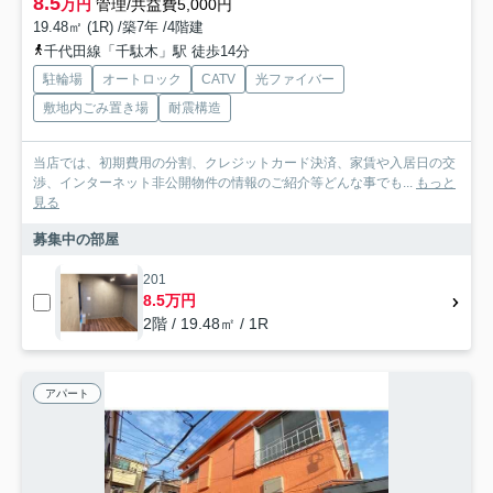
8.5
万円
管理/共益費5,000円
19.48㎡ (1R) /築7年 /4階建
千代田線「千駄木」駅 徒歩14分
駐輪場
オートロック
CATV
光ファイバー
敷地内ごみ置き場
耐震構造
当店では、初期費用の分割、クレジットカード決済、家賃や入居日の交
渉、インターネット非公開物件の情報のご紹介等どんな事でも...
もっと
見る
募集中の部屋
201
8.5万円
2階 / 19.48㎡ / 1R
アパート