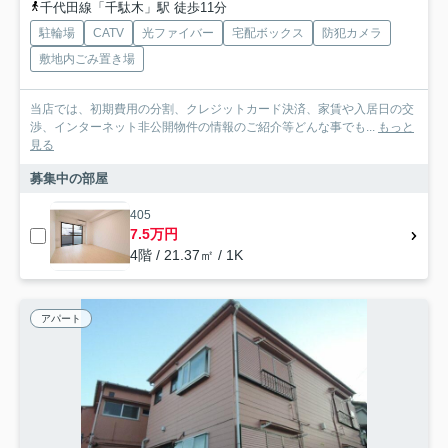
千代田線「千駄木」駅 徒歩11分
駐輪場
CATV
光ファイバー
宅配ボックス
防犯カメラ
敷地内ごみ置き場
当店では、初期費用の分割、クレジットカード決済、家賃や入居日の交
渉、インターネット非公開物件の情報のご紹介等どんな事でも...
もっと
見る
募集中の部屋
405
7.5万円
4階 / 21.37㎡ / 1K
アパート