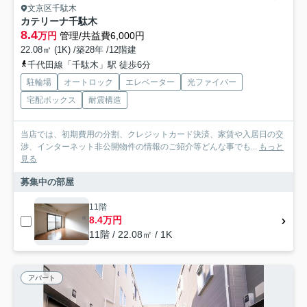
文京区千駄木
カテリーナ千駄木
8.4
万円
管理/共益費6,000円
22.08㎡ (1K) /築28年 /12階建
千代田線「千駄木」駅 徒歩6分
駐輪場
オートロック
エレベーター
光ファイバー
宅配ボックス
耐震構造
当店では、初期費用の分割、クレジットカード決済、家賃や入居日の交
渉、インターネット非公開物件の情報のご紹介等どんな事でも...
もっと
見る
募集中の部屋
11階
8.4万円
11階 / 22.08㎡ / 1K
アパート