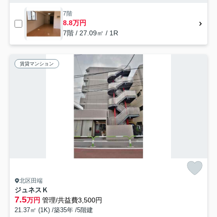
7階
8.8万円
7階 / 27.09㎡ / 1R
賃貸マンション
北区田端
ジュネスＫ
7.5
万円
管理/共益費3,500円
21.37㎡ (1K) /築35年 /5階建