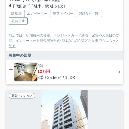
千代田線「千駄木」駅 徒歩18分
駐輪場
エレベーター
光ファイバー
閑静な住宅地
公共下水
当店では、初期費用の分割、クレジットカード決済、家賃や入居日の交
渉、インターネット非公開物件の情報のご紹介等どんな事でも...
もっと
見る
募集中の部屋
3階
12万円
3階 / 35.56㎡ / 1LDK
賃貸マンション