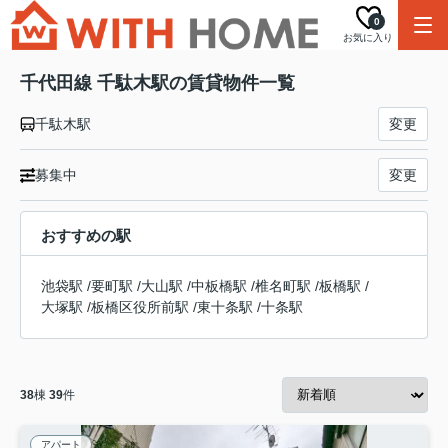
0
お気に入り
千代田線 千駄木駅の賃貸物件一覧
千駄木駅
変更
募集中
変更
おすすめの駅
池袋駅
/
要町駅
/
大山駅
/
中板橋駅
/
椎名町駅
/
板橋駅
/
大塚駅
/
板橋区役所前駅
/
東十条駅
/
十条駅
38
棟
39
件
アパート