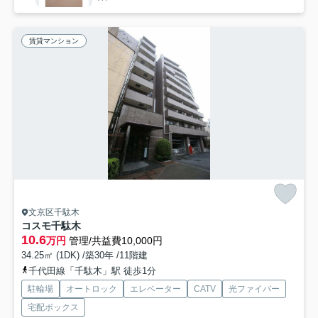
賃貸マンション
文京区千駄木
コスモ千駄木
10.6
万円
管理/共益費10,000円
34.25㎡ (1DK) /築30年 /11階建
千代田線「千駄木」駅 徒歩1分
駐輪場
オートロック
エレベーター
CATV
光ファイバー
宅配ボックス