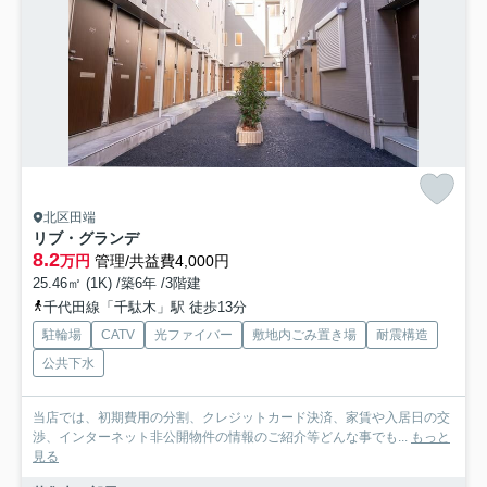
北区田端
リブ・グランデ
8.2
万円
管理/共益費4,000円
25.46㎡ (1K) /築6年 /3階建
千代田線「千駄木」駅 徒歩13分
駐輪場
CATV
光ファイバー
敷地内ごみ置き場
耐震構造
公共下水
当店では、初期費用の分割、クレジットカード決済、家賃や入居日の交
渉、インターネット非公開物件の情報のご紹介等どんな事でも...
もっと
見る