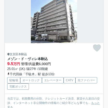
文京区本駒込
メゾン・ド・ヴィレ本駒込
9.5
万円
管理/共益費6,000円
25.01㎡ (1K) /築27年 /10階建
千代田線「千駄木」駅 徒歩13分
駐輪場
オートロック
エレベーター
CATV
光ファイバー
宅配ボックス
当店では、初期費用の分割、クレジットカード決済、家賃や入居日の交
渉、インターネット非公開物件の情報のご紹介等どんな事でも...
もっと
見る