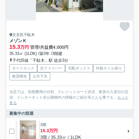
文京区千駄木
メゾンＫ
15.3
万円
管理/共益費4,000円
35.33㎡ (1LDK) /築3年 /3階建
千代田線「千駄木」駅 徒歩3分
オートロック
光ファイバー
宅配ボックス
外観タイル張り
耐震構造
公共下水
当店では、初期費用の分割、クレジットカード決済、家賃や入居日の交
渉、インターネット非公開物件の情報のご紹介等どんな事でも...
もっと
見る
募集中の部屋
3階
15.3万円
3階 / 35.33㎡ / 1LDK