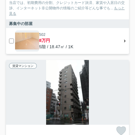
当店では、初期費用の分割、クレジットカード決済、家賃や入居日の交
渉、インターネット非公開物件の情報のご紹介等どんな事でも...
もっと
見る
募集中の部屋
502
8万円
5階 / 18.47㎡ / 1K
賃貸マンション