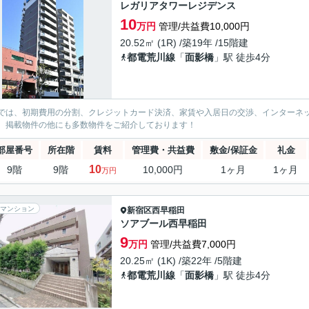
レガリアタワーレジデンス
10
万円
管理/共益費10,000円
20.52㎡ (1R) /築19年 /15階建
都電荒川線
「
面影橋
」駅 徒歩4分
では、初期費用の分割、クレジットカード決済、家賃や入居日の交渉、インターネ
、掲載物件の他にも多数物件をご紹介しております！
部屋番号
所在階
賃料
管理費・共益費
敷金/保証金
礼金
10
9階
9階
10,000円
1ヶ月
1ヶ月
万円
マンション
新宿区
西早稲田
ソアブール西早稲田
9
万円
管理/共益費7,000円
20.25㎡ (1K) /築22年 /5階建
都電荒川線
「
面影橋
」駅 徒歩4分