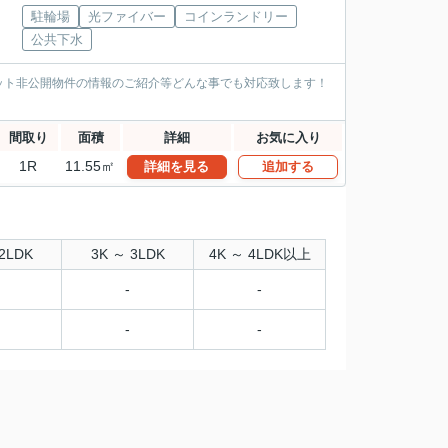
駐輪場
光ファイバー
コインランドリー
公共下水
ット非公開物件の情報のご紹介等どんな事でも対応致します！
間取り
面積
詳細
お気に入り
1R
11.55㎡
詳細を見る
追加する
2LDK
3K ～ 3LDK
4K ～ 4LDK以上
-
-
-
-