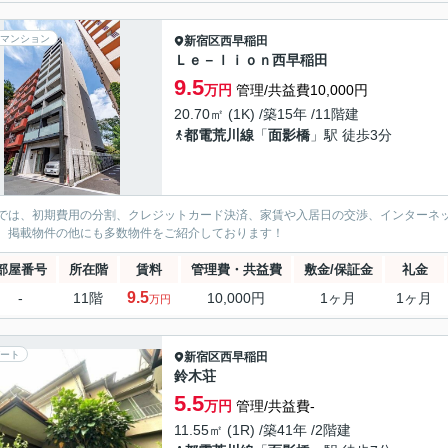
マンション
新宿区
西早稲田
Ｌｅ－ｌｉｏｎ西早稲田
9.5
万円
管理/共益費10,000円
20.70㎡ (1K) /築15年 /11階建
都電荒川線
「
面影橋
」駅 徒歩3分
では、初期費用の分割、クレジットカード決済、家賃や入居日の交渉、インターネ
、掲載物件の他にも多数物件をご紹介しております！
部屋番号
所在階
賃料
管理費・共益費
敷金/保証金
礼金
9.5
-
11階
10,000円
1ヶ月
1ヶ月
万円
ート
新宿区
西早稲田
鈴木荘
5.5
万円
管理/共益費-
11.55㎡ (1R) /築41年 /2階建