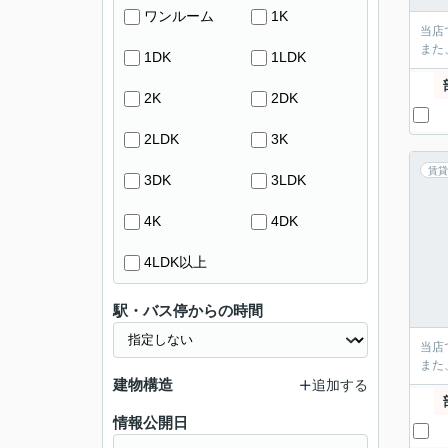
ワンルーム
1K
当店
また
1DK
1LDK
2K
2DK
2LDK
3K
賃貸
3DK
3LDK
4K
4DK
4LDK以上
駅・バス停からの時間
当店
また
建物構造
追加する
情報公開日