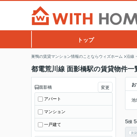
トップ
巣鴨の賃貸マンション情報のことならウィズホーム
沿線
都電荒川線 面影橋駅の賃貸物件一
お
面影橋
変更
アパート
池
マンション
5
5
棟
一戸建て
賃貸