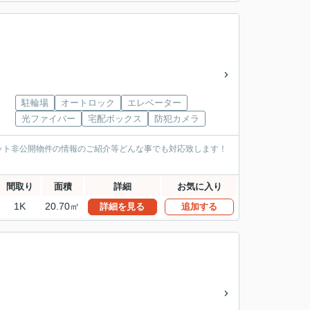
駐輪場
オートロック
エレベーター
光ファイバー
宅配ボックス
防犯カメラ
ット非公開物件の情報のご紹介等どんな事でも対応致します！
間取り
面積
詳細
お気に入り
1K
20.70㎡
詳細を見る
追加する