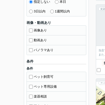
指定しない
本日
賃貸
3日以内
1週間以内
画像・動画あり
画像あり
動画あり
パノラマあり
当店
また
条件
条件
ペット飼育可
アパ
ペット専用設備
楽器相談