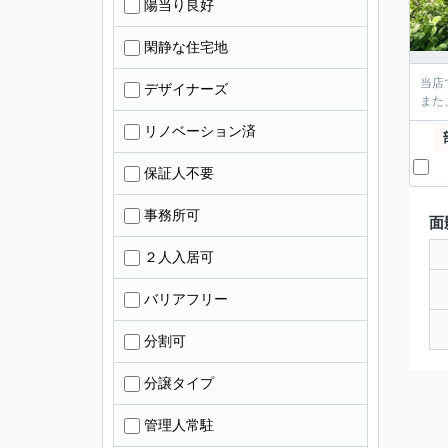
陽当り良好
閑静な住宅地
当店
デザイナーズ
また
リノベーション済
保証人不要
事務所可
面
２人入居可
バリアフリー
分割可
分譲タイプ
管理人常駐