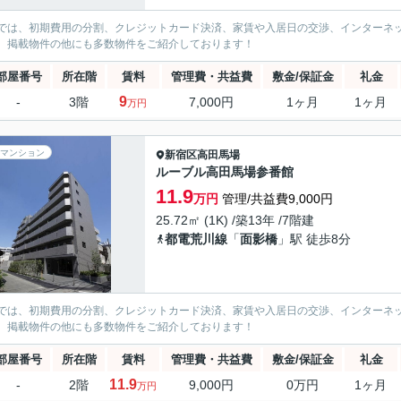
では、初期費用の分割、クレジットカード決済、家賃や入居日の交渉、インターネ
、掲載物件の他にも多数物件をご紹介しております！
部屋番号
所在階
賃料
管理費・共益費
敷金/保証金
礼金
9
-
3階
7,000円
1ヶ月
1ヶ月
万円
マンション
新宿区
高田馬場
ルーブル高田馬場参番館
11.9
万円
管理/共益費9,000円
25.72㎡ (1K) /築13年 /7階建
都電荒川線
「
面影橋
」駅 徒歩8分
では、初期費用の分割、クレジットカード決済、家賃や入居日の交渉、インターネ
、掲載物件の他にも多数物件をご紹介しております！
部屋番号
所在階
賃料
管理費・共益費
敷金/保証金
礼金
11.9
-
2階
9,000円
0万円
1ヶ月
万円