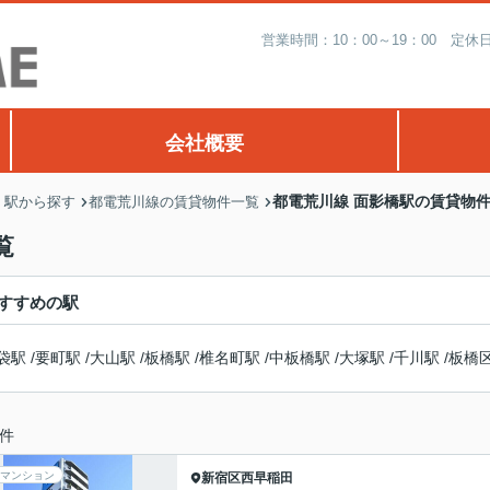
営業時間：10：00～19：00 
会社概要
都電荒川線 面影橋駅の賃貸物
・駅から探す
都電荒川線の賃貸物件一覧
覧
すすめの駅
袋駅
/
要町駅
/
大山駅
/
板橋駅
/
椎名町駅
/
中板橋駅
/
大塚駅
/
千川駅
/
板橋
件
マンション
新宿区
西早稲田