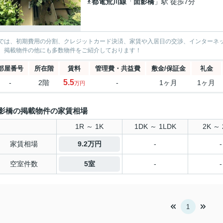
都電荒川線
「
面影橋
」駅 徒歩7分
では、初期費用の分割、クレジットカード決済、家賃や入居日の交渉、インターネ
、掲載物件の他にも多数物件をご紹介しております！
部屋番号
所在階
賃料
管理費・共益費
敷金/保証金
礼金
5.5
-
2階
-
1ヶ月
1ヶ月
万円
影橋の掲載物件の家賃相場
1R ～ 1K
1DK ～ 1LDK
2K ～ 
家賃相場
9.2万円
-
-
空室件数
5室
-
-
1