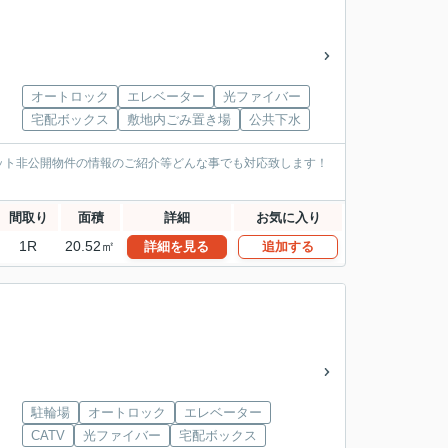
オートロック
エレベーター
光ファイバー
宅配ボックス
敷地内ごみ置き場
公共下水
ット非公開物件の情報のご紹介等どんな事でも対応致します！
間取り
面積
詳細
お気に入り
1R
20.52㎡
詳細を見る
追加する
駐輪場
オートロック
エレベーター
CATV
光ファイバー
宅配ボックス