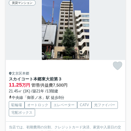
賃貸マンション
文京区本郷
スカイコート本郷東大前第３
11.25
万円
管理/共益費7,500円
21.45㎡ (1K) /築21年 /13階建
中央線「御茶ノ水」駅 徒歩8分
駐輪場
オートロック
エレベーター
CATV
光ファイバー
宅配ボックス
当店では、初期費用の分割、クレジットカード決済、家賃や入居日の交