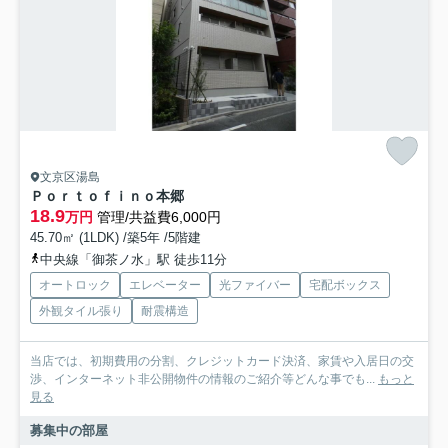
文京区湯島
Ｐｏｒｔｏｆｉｎｏ本郷
18.9
万円
管理/共益費6,000円
45.70㎡ (1LDK) /築5年 /5階建
中央線「御茶ノ水」駅 徒歩11分
オートロック
エレベーター
光ファイバー
宅配ボックス
外観タイル張り
耐震構造
当店では、初期費用の分割、クレジットカード決済、家賃や入居日の交
渉、インターネット非公開物件の情報のご紹介等どんな事でも...
もっと
見る
募集中の部屋