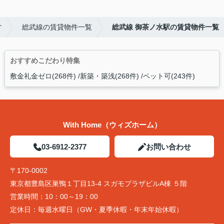
す
総武線の賃貸物件一覧
総武線 御茶ノ水駅の賃貸物件一覧
おすすめこだわり特集
敷金礼金ゼロ(268件)
新築・築浅(268件)
ペット可(243件)
With Home（ウィズホーム）
03-6912-2377
お問い合わせ
〒170-0002
東京都豊島区巣鴨１丁目13-4 スガモプラザビルA棟 ５階
営業時間：
10：00～19：00
定休日：
毎週水曜日（GW・夏季休暇・年末年始休暇）