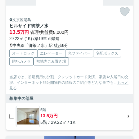
文京区湯島
ヒルサイド御茶ノ水
13.5
万円
管理/共益費5,000円
29.22㎡ (1K) /築19年 /9階建
中央線「御茶ノ水」駅 徒歩8分
オートロック
エレベーター
光ファイバー
宅配ボックス
防犯カメラ
敷地内ごみ置き場
当店では、初期費用の分割、クレジットカード決済、家賃や入居日の交
渉、インターネット非公開物件の情報のご紹介等どんな事でも...
もっと
見る
募集中の部屋
5階
13.5万円
5階 / 29.22㎡ / 1K