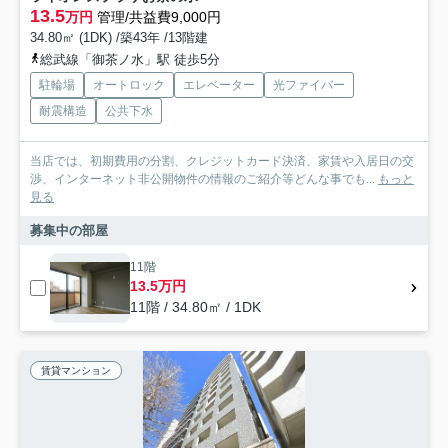
13.5
万円
管理/共益費9,000円
34.80㎡ (1DK) /築43年 /13階建
総武線「御茶ノ水」駅 徒歩5分
駐輪場
オートロック
エレベーター
光ファイバー
耐震構造
公共下水
当店では、初期費用の分割、クレジットカード決済、家賃や入居日の交
渉、インターネット非公開物件の情報のご紹介等どんな事でも...
もっと
見る
募集中の部屋
11階
13.5万円
11階 / 34.80㎡ / 1DK
賃貸マンション