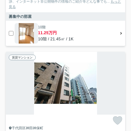
渉、インターネット非公開物件の情報のご紹介等どんな事でも...
もっと
見る
募集中の部屋
10階
11.25万円
10階 / 21.45㎡ / 1K
賃貸マンション
千代田区神田神保町