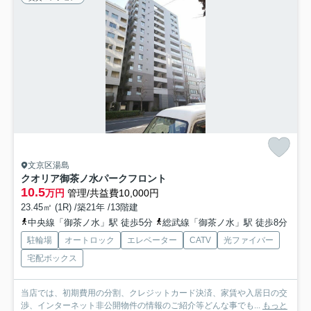
文京区湯島
クオリア御茶ノ水パークフロント
10.5
万円
管理/共益費10,000円
23.45㎡ (1R) /築21年 /13階建
中央線「御茶ノ水」駅 徒歩5分
総武線「御茶ノ水」駅 徒歩8分
駐輪場
オートロック
エレベーター
CATV
光ファイバー
宅配ボックス
当店では、初期費用の分割、クレジットカード決済、家賃や入居日の交
渉、インターネット非公開物件の情報のご紹介等どんな事でも...
もっと