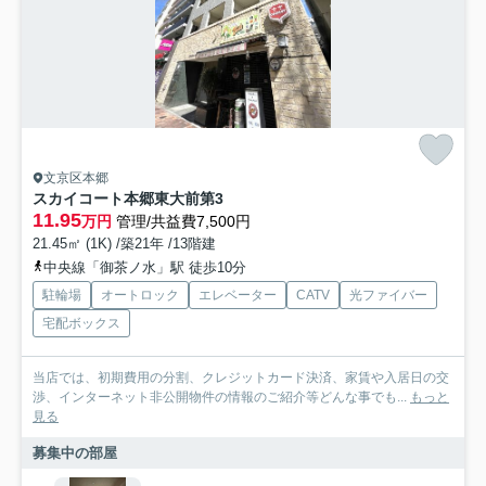
文京区本郷
スカイコート本郷東大前第3
11.95
万円
管理/共益費7,500円
21.45㎡ (1K) /築21年 /13階建
中央線「御茶ノ水」駅 徒歩10分
駐輪場
オートロック
エレベーター
CATV
光ファイバー
宅配ボックス
当店では、初期費用の分割、クレジットカード決済、家賃や入居日の交
渉、インターネット非公開物件の情報のご紹介等どんな事でも...
もっと
見る
募集中の部屋