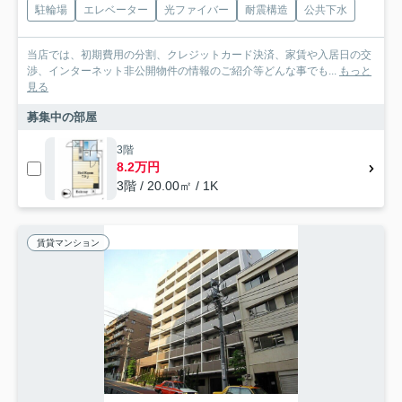
駐輪場
エレベーター
光ファイバー
耐震構造
公共下水
当店では、初期費用の分割、クレジットカード決済、家賃や入居日の交
渉、インターネット非公開物件の情報のご紹介等どんな事でも...
もっと
見る
募集中の部屋
3階
8.2万円
3階 / 20.00㎡ / 1K
賃貸マンション