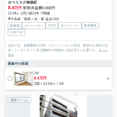
オベリスク神保町
8.4
万円
管理/共益費5,000円
13.04㎡ (1R) /築21年 /7階建
中央線「御茶ノ水」駅 徒歩13分
駐輪場
エレベーター
CATV
光ファイバー
耐震構造
公共下水
当店では、初期費用の分割、クレジットカード決済、家賃や入居日の交
渉、インターネット非公開物件の情報のご紹介等どんな事でも...
もっと
見る
募集中の部屋
2階
8.4万円
2階 / 13.04㎡ / 1R
賃貸マンション