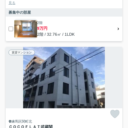
見る
募集中の部屋
2階
9万円
2階 / 32.76㎡ / 1LDK
賃貸マンション
練馬区関町北
ＣＯＣＯＦＬＡＴ武蔵関