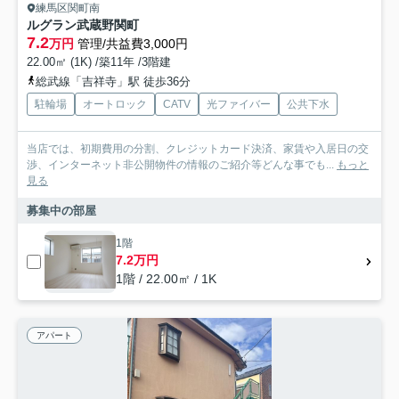
練馬区関町南
ルグラン武蔵野関町
7.2
万円
管理/共益費3,000円
22.00㎡ (1K) /築11年 /3階建
総武線「吉祥寺」駅 徒歩36分
駐輪場
オートロック
CATV
光ファイバー
公共下水
当店では、初期費用の分割、クレジットカード決済、家賃や入居日の交
渉、インターネット非公開物件の情報のご紹介等どんな事でも...
もっと
見る
募集中の部屋
1階
7.2万円
1階 / 22.00㎡ / 1K
アパート