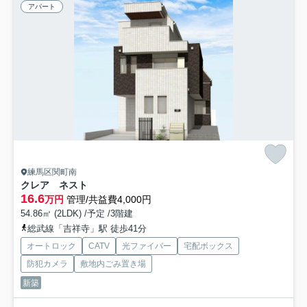
アパート
練馬区関町南
クレア ネスト
16.6
万円
管理/共益費4,000円
54.86㎡ (2LDK) /予定 /3階建
総武線「吉祥寺」駅 徒歩41分
オートロック
CATV
光ファイバー
宅配ボックス
防犯カメラ
敷地内ごみ置き場
新築