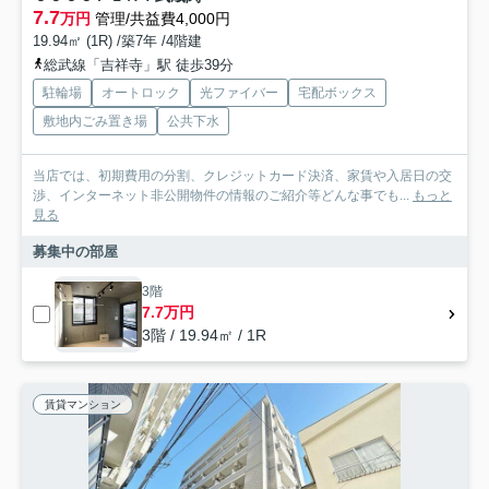
7.7
万円
管理/共益費4,000円
19.94㎡ (1R) /築7年 /4階建
総武線「吉祥寺」駅 徒歩39分
駐輪場
オートロック
光ファイバー
宅配ボックス
敷地内ごみ置き場
公共下水
当店では、初期費用の分割、クレジットカード決済、家賃や入居日の交
渉、インターネット非公開物件の情報のご紹介等どんな事でも...
もっと
見る
募集中の部屋
3階
7.7万円
3階 / 19.94㎡ / 1R
賃貸マンション