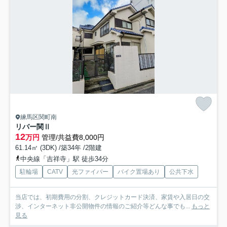
練馬区関町南
リバー関Ⅱ
12
万円
管理/共益費8,000円
61.14㎡ (3DK) /築34年 /2階建
中央線「吉祥寺」駅 徒歩34分
駐輪場
CATV
光ファイバー
バイク置場あり
公共下水
当店では、初期費用の分割、クレジットカード決済、家賃や入居日の交
渉、インターネット非公開物件の情報のご紹介等どんな事でも...
もっと
見る