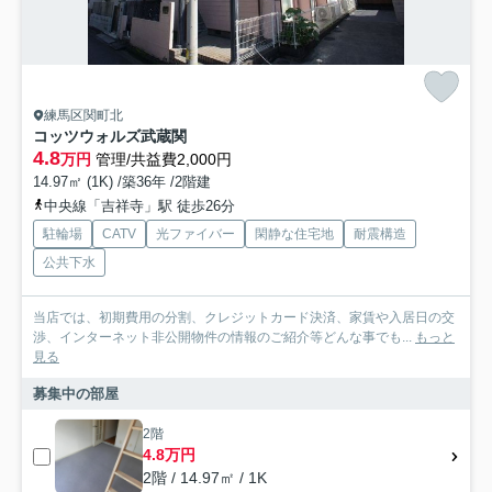
練馬区関町北
コッツウォルズ武蔵関
4.8
万円
管理/共益費2,000円
14.97㎡ (1K) /築36年 /2階建
中央線「吉祥寺」駅 徒歩26分
駐輪場
CATV
光ファイバー
閑静な住宅地
耐震構造
公共下水
当店では、初期費用の分割、クレジットカード決済、家賃や入居日の交
渉、インターネット非公開物件の情報のご紹介等どんな事でも...
もっと
見る
募集中の部屋
2階
4.8万円
2階 / 14.97㎡ / 1K