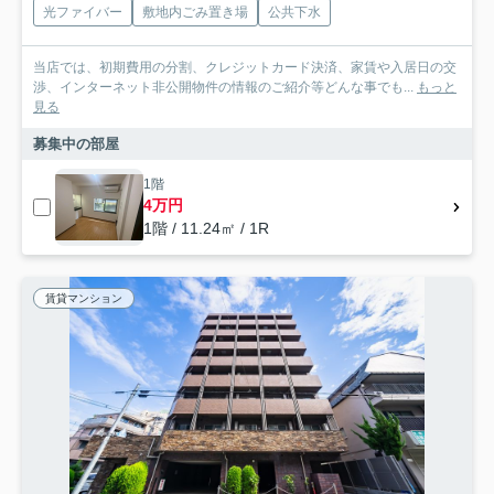
光ファイバー
敷地内ごみ置き場
公共下水
当店では、初期費用の分割、クレジットカード決済、家賃や入居日の交
渉、インターネット非公開物件の情報のご紹介等どんな事でも...
もっと
見る
募集中の部屋
1階
4万円
1階 / 11.24㎡ / 1R
賃貸マンション