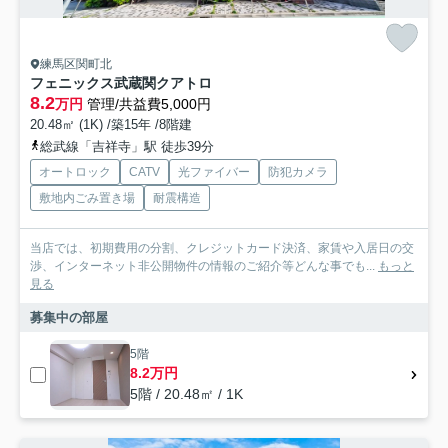
練馬区関町北
フェニックス武蔵関クアトロ
8.2
万円
管理/共益費5,000円
20.48㎡ (1K) /築15年 /8階建
総武線「吉祥寺」駅 徒歩39分
オートロック
CATV
光ファイバー
防犯カメラ
敷地内ごみ置き場
耐震構造
当店では、初期費用の分割、クレジットカード決済、家賃や入居日の交
渉、インターネット非公開物件の情報のご紹介等どんな事でも...
もっと
見る
募集中の部屋
5階
8.2万円
5階 / 20.48㎡ / 1K