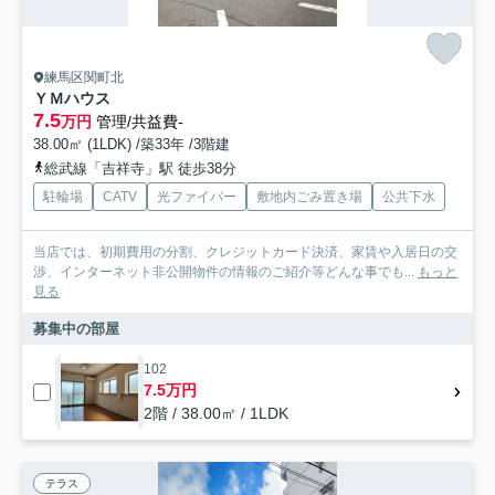
練馬区関町北
ＹＭハウス
7.5
万円
管理/共益費-
38.00㎡ (1LDK) /築33年 /3階建
総武線「吉祥寺」駅 徒歩38分
駐輪場
CATV
光ファイバー
敷地内ごみ置き場
公共下水
当店では、初期費用の分割、クレジットカード決済、家賃や入居日の交
渉、インターネット非公開物件の情報のご紹介等どんな事でも...
もっと
見る
募集中の部屋
102
7.5万円
2階 / 38.00㎡ / 1LDK
テラス