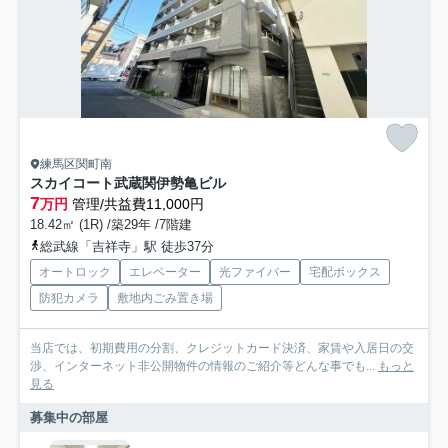
練馬区関町南
スカイコート武蔵関伊勢亀ビル
7
万円
管理/共益費11,000円
18.42㎡ (1R) /築29年 /7階建
総武線「吉祥寺」駅 徒歩37分
オートロック
エレベーター
光ファイバー
宅配ボックス
防犯カメラ
敷地内ごみ置き場
当店では、初期費用の分割、クレジットカード決済、家賃や入居日の交
渉、インターネット非公開物件の情報のご紹介等どんな事でも...
もっと
見る
募集中の部屋