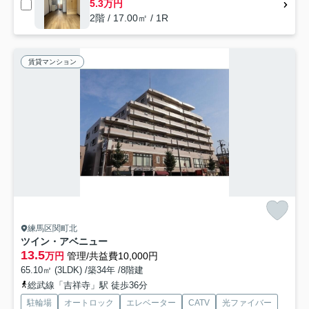
5.3万円
2階 / 17.00㎡ / 1R
賃貸マンション
練馬区関町北
ツイン・アベニュー
13.5
万円
管理/共益費10,000円
65.10㎡ (3LDK) /築34年 /8階建
総武線「吉祥寺」駅 徒歩36分
駐輪場
オートロック
エレベーター
CATV
光ファイバー