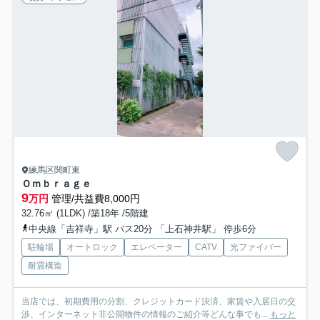
練馬区関町東
Ｏｍｂｒａｇｅ
9
万円
管理/共益費8,000円
32.76㎡ (1LDK) /築18年 /5階建
中央線「吉祥寺」駅 バス20分 「上石神井駅」 停歩6分
駐輪場
オートロック
エレベーター
CATV
光ファイバー
耐震構造
当店では、初期費用の分割、クレジットカード決済、家賃や入居日の交
渉、インターネット非公開物件の情報のご紹介等どんな事でも...
もっと