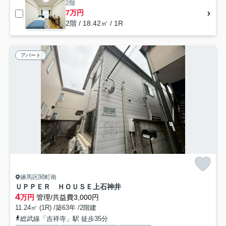
2階
7万円
2階 / 18.42㎡ / 1R
アパート
練馬区関町南
ＵＰＰＥＲ ＨＯＵＳＥ上石神井
4
万円
管理/共益費3,000円
11.24㎡ (1R) /築63年 /2階建
総武線「吉祥寺」駅 徒歩35分