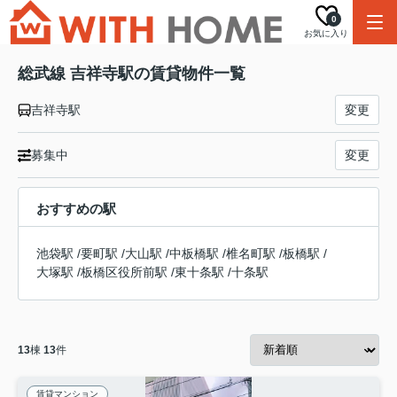
0
お気に入り
総武線 吉祥寺駅の賃貸物件一覧
吉祥寺駅
変更
募集中
変更
おすすめの駅
池袋駅
/
要町駅
/
大山駅
/
中板橋駅
/
椎名町駅
/
板橋駅
/
大塚駅
/
板橋区役所前駅
/
東十条駅
/
十条駅
13
棟
13
件
賃貸マンション