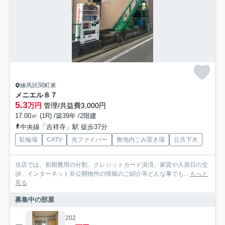
練馬区関町東
メニエル８７
5.3
万円
管理/共益費3,000円
17.00㎡ (1R) /築39年 /2階建
中央線「吉祥寺」駅 徒歩37分
駐輪場
CATV
光ファイバー
敷地内ごみ置き場
公共下水
当店では、初期費用の分割、クレジットカード決済、家賃や入居日の交
渉、インターネット非公開物件の情報のご紹介等どんな事でも...
もっと
見る
募集中の部屋
202