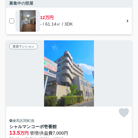
募集中の部屋
12万円
- / 61.14㎡ / 3DK
賃貸マンション
練馬区関町南
シャルマンコーポ壱番館
13.5
万円
管理/共益費7,000円