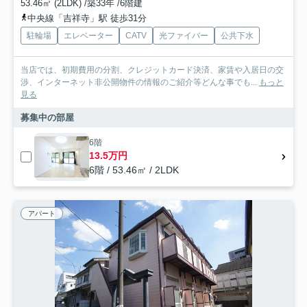
53.46㎡ (2LDK) /築33年 /6階建
中央線「吉祥寺」駅 徒歩31分
駐輪場
エレベーター
CATV
光ファイバー
公共下水
当店では、初期費用の分割、クレジットカード決済、家賃や入居日の交
渉、インターネット非公開物件の情報のご紹介等どんな事でも...
もっと
見る
募集中の部屋
6階
13.5万円
6階 / 53.46㎡ / 2LDK
アパート