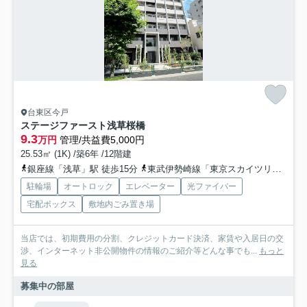
台東区今戸
ステージファースト浅草桜橋
9.3
万円
管理/共益費5,000円
25.53㎡ (1K) /築6年 /12階建
銀座線「浅草」駅 徒歩15分
東武伊勢崎線「東京スカイツリー」駅 徒歩20分
駐輪場
オートロック
エレベーター
光ファイバー
宅配ボックス
敷地内ごみ置き場
当店では、初期費用の分割、クレジットカード決済、家賃や入居日の交
渉、インターネット非公開物件の情報のご紹介等どんな事でも...
もっと
見る
募集中の部屋