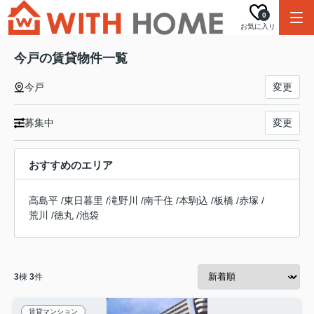
0
お気に入り
今戸の賃貸物件一覧
今戸
変更
募集中
変更
おすすめのエリア
高島平
/
東日暮里
/
滝野川
/
南千住
/
本駒込
/
板橋
/
赤塚
/
荒川
/
徳丸
/
池袋
3
棟
3
件
賃貸マンション