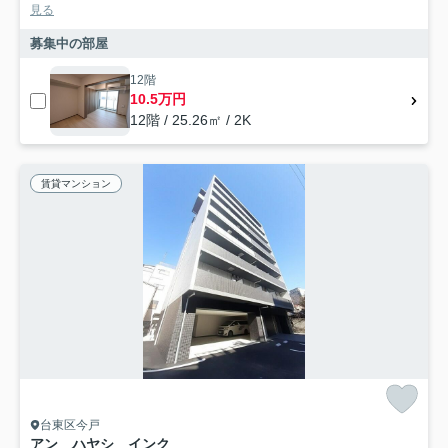
見る
募集中の部屋
12階
10.5万円
12階 / 25.26㎡ / 2K
賃貸マンション
台東区今戸
アン ハヤシ インク