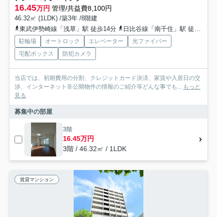
16.45
万円
管理/共益費8,100円
46.32㎡ (1LDK) /築3年 /8階建
東武伊勢崎線「浅草」駅 徒歩14分
日比谷線「南千住」駅 徒歩22分
駐輪場
オートロック
エレベーター
光ファイバー
宅配ボックス
防犯カメラ
当店では、初期費用の分割、クレジットカード決済、家賃や入居日の交
渉、インターネット非公開物件の情報のご紹介等どんな事でも...
もっと
見る
募集中の部屋
3階
16.45万円
3階 / 46.32㎡ / 1LDK
賃貸マンション