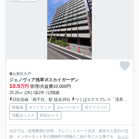
台東区今戸
ジェノヴィア浅草Ⅵスカイガーデン
10.5
万円
管理/共益費10,000円
25.26㎡ (2K) /築2年 /12階建
日比谷線「南千住」駅 徒歩18分
つくばエクスプレス「浅草」駅 徒歩23分
駐輪場
オートロック
エレベーター
光ファイバー
宅配ボックス
防犯カメラ
当店では、初期費用の分割、クレジットカード決済、家賃や入居日の交
渉、インターネット非公開物件の情報のご紹介等どんな事でも...
もっと