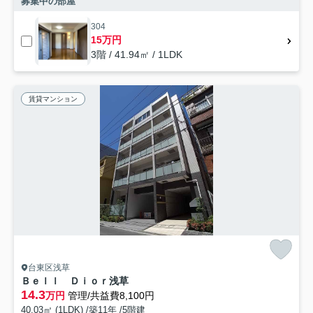
募集中の部屋
304
15万円
3階 / 41.94㎡ / 1LDK
賃貸マンション
台東区浅草
Ｂｅｌｌ Ｄｉｏｒ浅草
14.3
万円
管理/共益費8,100円
40.03㎡ (1LDK) /築11年 /5階建