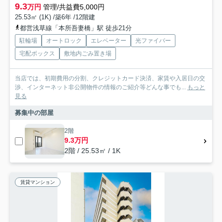
9.3
万円
管理/共益費5,000円
25.53㎡ (1K) /築6年 /12階建
都営浅草線「本所吾妻橋」駅 徒歩21分
駐輪場
オートロック
エレベーター
光ファイバー
宅配ボックス
敷地内ごみ置き場
当店では、初期費用の分割、クレジットカード決済、家賃や入居日の交
渉、インターネット非公開物件の情報のご紹介等どんな事でも...
もっと
見る
募集中の部屋
2階
9.3万円
2階 / 25.53㎡ / 1K
賃貸マンション