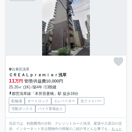
台東区浅草
ＣＲＥＡＬｐｒｅｍｉｅｒ浅草
11
万円
管理/共益費10,000円
25.20㎡ (1K) /築4年 /13階建
都営浅草線「本所吾妻橋」駅 徒歩18分
駐輪場
オートロック
エレベーター
光ファイバー
宅配ボックス
バイク置場あり
当店では、初期費用の分割、クレジットカード決済、家賃や入居日の交
渉、インターネット非公開物件の情報のご紹介等どんな事でも...
もっと