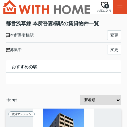
0
お気に入り
都営浅草線 本所吾妻橋駅の賃貸物件一覧
本所吾妻橋駅
変更
募集中
変更
おすすめの駅
9
棟
9
件
賃貸マンション