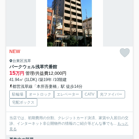
NEW
台東区浅草
パークウェル浅草弐番館
15
万円
管理/共益費12,000円
41.94㎡ (1LDK) /築19年 /10階建
都営浅草線「本所吾妻橋」駅 徒歩14分
駐輪場
オートロック
エレベーター
CATV
光ファイバー
宅配ボックス
当店では、初期費用の分割、クレジットカード決済、家賃や入居日の交
渉、インターネット非公開物件の情報のご紹介等どんな事でも...
もっと
見る