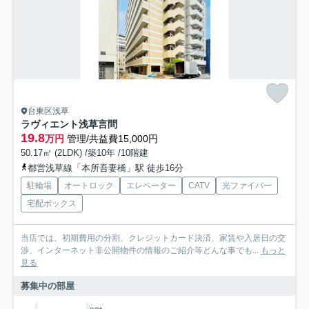
台東区浅草
ラヴィエント浅草言問
19.8
万円
管理/共益費15,000円
50.17㎡ (2LDK) /築10年 /10階建
都営浅草線「本所吾妻橋」駅 徒歩16分
駐輪場
オートロック
エレベーター
CATV
光ファイバー
宅配ボックス
当店では、初期費用の分割、クレジットカード決済、家賃や入居日の交
渉、インターネット非公開物件の情報のご紹介等どんな事でも...
もっと
見る
募集中の部屋