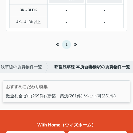
-
-
3K～3LDK
-
-
4K～4LDK以上
1
営浅草線の賃貸物件一覧
都営浅草線 本所吾妻橋駅の賃貸物件一覧
おすすめこだわり特集
敷金礼金ゼロ(269件)
新築・築浅(261件)
ペット可(251件)
With Home（ウィズホーム）