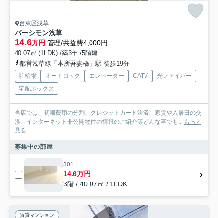
台東区浅草
パーシモン浅草
14.6
万円
管理/共益費4,000円
40.07㎡ (1LDK) /築3年 /5階建
都営浅草線「本所吾妻橋」駅 徒歩19分
駐輪場
オートロック
エレベーター
CATV
光ファイバー
宅配ボックス
当店では、初期費用の分割、クレジットカード決済、家賃や入居日の交
渉、インターネット非公開物件の情報のご紹介等どんな事でも...
もっと
見る
募集中の部屋
301
14.6万円
3階 / 40.07㎡ / 1LDK
賃貸マンション