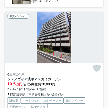
3階 / 43.58㎡ / 2K
賃貸マンション
台東区今戸
ジェノヴィア浅草Ⅵスカイガーデン
10.5
万円
管理/共益費10,000円
25.26㎡ (2K) /築2年 /12階建
都営浅草線「本所吾妻橋」駅 徒歩23分
駐輪場
オートロック
エレベーター
光ファイバー
宅配ボックス
防犯カメラ