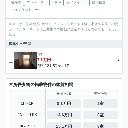
駐輪場
エレベーター
CATV
光ファイバー
耐震構造
コインランドリー
当店では、初期費用の分割、クレジットカード決済、家賃や入居日の交
渉、インターネット非公開物件の情報のご紹介等どんな事でも...
もっと
見る
募集中の部屋
2階
7.1万円
2階 / 21.50㎡ / 1R
本所吾妻橋の掲載物件の家賃相場
家賃相場
空室件数
9.1万円
3室
1R～1K
14.6万円
3室
1DK～1LDK
15.1万円
3室
2K～2LDK