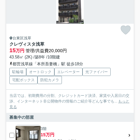
台東区浅草
クレヴィスタ浅草
15
万円
管理/共益費20,000円
43.58㎡ (2K) /築8年 /10階建
都営浅草線「本所吾妻橋」駅 徒歩18分
駐輪場
オートロック
エレベーター
光ファイバー
宅配ボックス
防犯カメラ
当店では、初期費用の分割、クレジットカード決済、家賃や入居日の交
渉、インターネット非公開物件の情報のご紹介等どんな事でも...
もっと
見る
募集中の部屋
3階
15万円