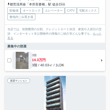
都営浅草線「本所吾妻橋」駅 徒歩15分
駐輪場
オートロック
エレベーター
CATV
宅配ボックス
敷地内ごみ置き場
当店では、初期費用の分割、クレジットカード決済、家賃や入居日の交
渉、インターネット非公開物件の情報のご紹介等どんな事でも...
もっと
見る
募集中の部屋
3階
14.3万円
3階 / 40.03㎡ / 1LDK
賃貸マンション