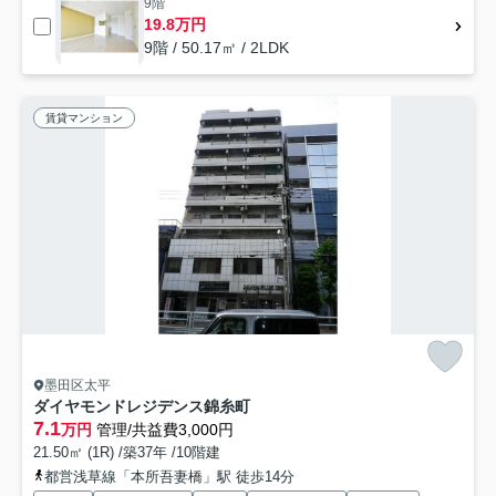
9階
19.8万円
9階 / 50.17㎡ / 2LDK
賃貸マンション
墨田区太平
ダイヤモンドレジデンス錦糸町
7.1
万円
管理/共益費3,000円
21.50㎡ (1R) /築37年 /10階建
都営浅草線「本所吾妻橋」駅 徒歩14分