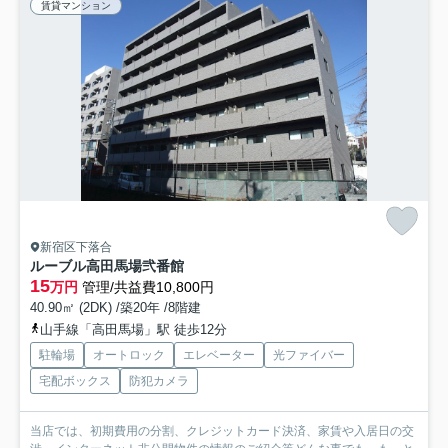
賃貸マンション
新宿区下落合
ルーブル高田馬場弐番館
15
万円
管理/共益費10,800円
40.90㎡ (2DK) /築20年 /8階建
山手線「高田馬場」駅 徒歩12分
駐輪場
オートロック
エレベーター
光ファイバー
宅配ボックス
防犯カメラ
当店では、初期費用の分割、クレジットカード決済、家賃や入居日の交