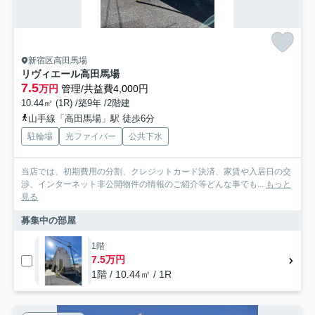
新宿区高田馬場
リヴィエール高田馬場
7.5
万円
管理/共益費4,000円
10.44㎡ (1R) /築9年 /2階建
山手線「高田馬場」駅 徒歩6分
駐輪場
光ファイバー
公共下水
当店では、初期費用の分割、クレジットカード決済、家賃や入居日の交
渉、インターネット非公開物件の情報のご紹介等どんな事でも...
もっと
見る
募集中の部屋
1階
7.5万円
1階 / 10.44㎡ / 1R