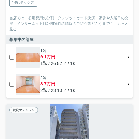
宅配ボックス
当店では、初期費用の分割、クレジットカード決済、家賃や入居日の交
渉、インターネット非公開物件の情報のご紹介等どんな事でも...
もっと
見る
募集中の部屋
1階
9.1万円
1階 / 26.52㎡ / 1K
2階
8.7万円
2階 / 23.13㎡ / 1K
賃貸マンション