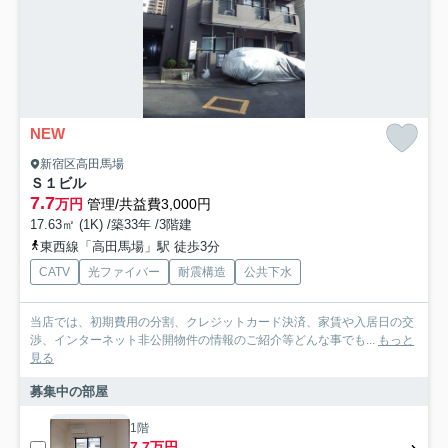
NEW
新宿区高田馬場
Ｓ１ビル
7.7
万円
管理/共益費3,000円
17.63㎡ (1K) /築33年 /3階建
東西線「高田馬場」駅 徒歩3分
CATV
光ファイバー
耐震構造
公共下水
当店では、初期費用の分割、クレジットカード決済、家賃や入居日の交
渉、インターネット非公開物件の情報のご紹介等どんな事でも...
もっと
見る
募集中の部屋
1階
7.7万円