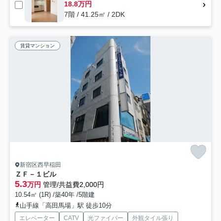
18.8万円
7階 / 41.25㎡ / 2DK
賃貸マンション
新宿区西早稲田
ＺＦ－１ビル
5.3
万円
管理/共益費2,000円
10.54㎡ (1R) /築40年 /5階建
山手線「高田馬場」駅 徒歩10分
エレベーター
CATV
光ファイバー
外観タイル張り