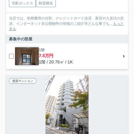
宅配ボックス
耐震構造
当店では、初期費用の分割、クレジットカード決済、家賃や入居日の交
渉、インターネット非公開物件の情報のご紹介等どんな事でも...
もっと
見る
募集中の部屋
1階
7.5万円
1階 / 20.76㎡ / 1K
賃貸マンション