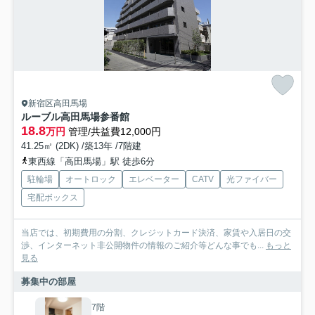
新宿区高田馬場
ルーブル高田馬場参番館
18.8
万円
管理/共益費12,000円
41.25㎡ (2DK) /築13年 /7階建
東西線「高田馬場」駅 徒歩6分
駐輪場
オートロック
エレベーター
CATV
光ファイバー
宅配ボックス
当店では、初期費用の分割、クレジットカード決済、家賃や入居日の交
渉、インターネット非公開物件の情報のご紹介等どんな事でも...
もっと
見る
募集中の部屋
7階