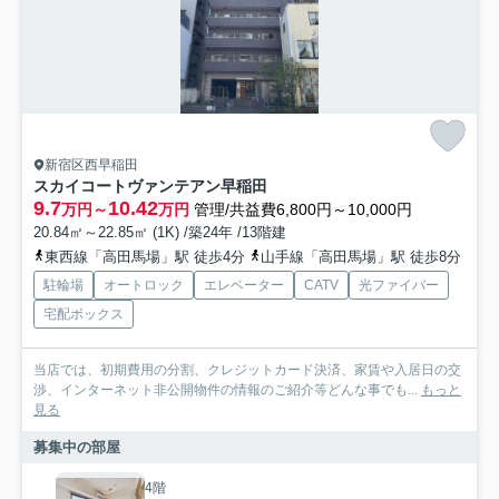
新宿区西早稲田
スカイコートヴァンテアン早稲田
9.7
10.42
万円～
万円
管理/共益費6,800円～10,000円
20.84㎡～22.85㎡ (1K) /築24年 /13階建
東西線「高田馬場」駅 徒歩4分
山手線「高田馬場」駅 徒歩8分
駐輪場
オートロック
エレベーター
CATV
光ファイバー
宅配ボックス
当店では、初期費用の分割、クレジットカード決済、家賃や入居日の交
渉、インターネット非公開物件の情報のご紹介等どんな事でも...
もっと
見る
募集中の部屋
4階