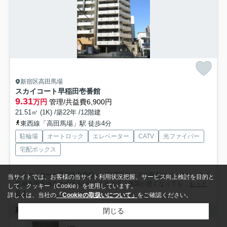
新宿区高田馬場
スカイコート早稲田壱番館
9.31
万円
管理/共益費6,900円
21.51㎡ (1K) /築22年 /12階建
東西線「高田馬場」駅 徒歩4分
駐輪場
オートロック
エレベーター
CATV
光ファイバー
宅配ボックス
「スカイコート早稲田壱番館」：新宿区エリアの新居にピッタリ。スギ
当サイトでは、お客様の当サイト利用状況把握、サービス向上検討を目的と
薬局高田馬場店まで徒歩1分にあるので、体調が悪くなっても...
もっと
して、クッキー（Cookie）を使用しています。
見る
詳しくは、当社の
「Cookieの取扱いについて」
をご確認ください。
募集中の部屋
閉じる