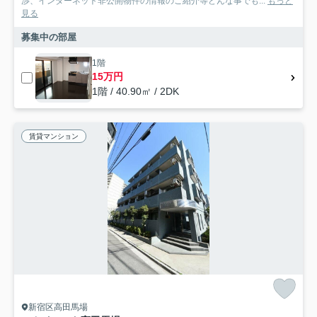
渉、インターネット非公開物件の情報のご紹介等どんな事でも...
もっと
見る
募集中の部屋
1階
15万円
1階 / 40.90㎡ / 2DK
賃貸マンション
新宿区高田馬場