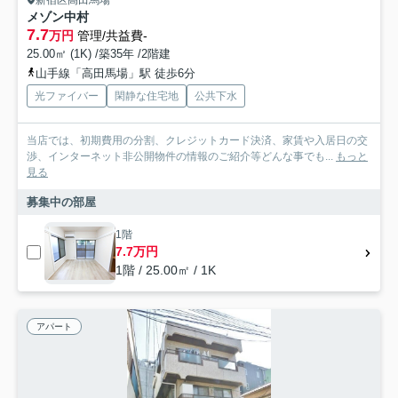
メゾン中村
7.7
万円
管理/共益費-
25.00㎡ (1K) /築35年 /2階建
山手線「高田馬場」駅 徒歩6分
光ファイバー
閑静な住宅地
公共下水
当店では、初期費用の分割、クレジットカード決済、家賃や入居日の交
渉、インターネット非公開物件の情報のご紹介等どんな事でも...
もっと
見る
募集中の部屋
1階
7.7万円
1階 / 25.00㎡ / 1K
アパート