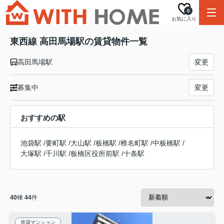
0
お気に入り
東西線 高田馬場駅の賃貸物件一覧
高田馬場駅
変更
募集中
変更
おすすめの駅
池袋駅
/
要町駅
/
大山駅
/
板橋駅
/
椎名町駅
/
中板橋駅
/
大塚駅
/
千川駅
/
板橋区役所前駅
/
十条駅
40
棟
44
件
賃貸マンション