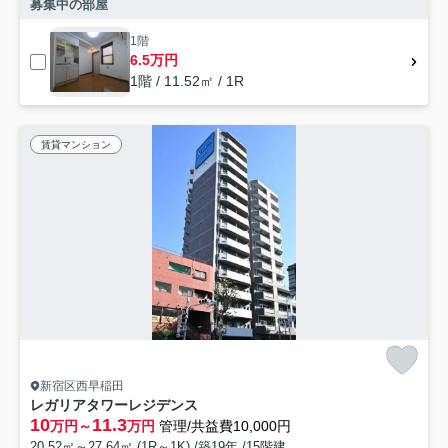
募集中の部屋
1階
6.5万円
1階 / 11.52㎡ / 1R
賃貸マンション
新宿区西早稲田
レガリアタワーレジデンス
10
11.3
万円～
万円
管理/共益費10,000円
20.52㎡～27.64㎡ (1R～1K) /築19年 /15階建