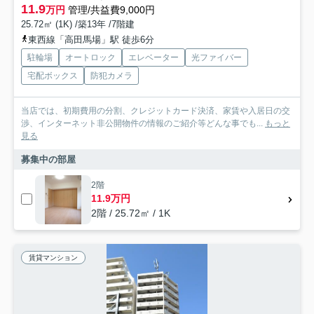
11.9
万円
管理/共益費9,000円
25.72㎡ (1K) /築13年 /7階建
東西線「高田馬場」駅 徒歩6分
駐輪場
オートロック
エレベーター
光ファイバー
宅配ボックス
防犯カメラ
当店では、初期費用の分割、クレジットカード決済、家賃や入居日の交
渉、インターネット非公開物件の情報のご紹介等どんな事でも...
もっと
見る
募集中の部屋
2階
11.9万円
2階 / 25.72㎡ / 1K
賃貸マンション