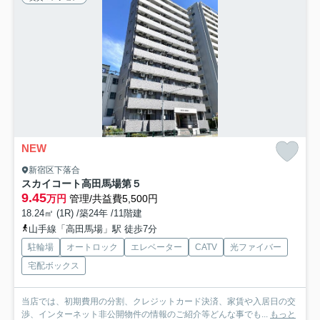
NEW
新宿区下落合
スカイコート高田馬場第５
9.45
万円
管理/共益費5,500円
18.24㎡ (1R) /築24年 /11階建
山手線「高田馬場」駅 徒歩7分
駐輪場
オートロック
エレベーター
CATV
光ファイバー
宅配ボックス
当店では、初期費用の分割、クレジットカード決済、家賃や入居日の交
渉、インターネット非公開物件の情報のご紹介等どんな事でも...
もっと