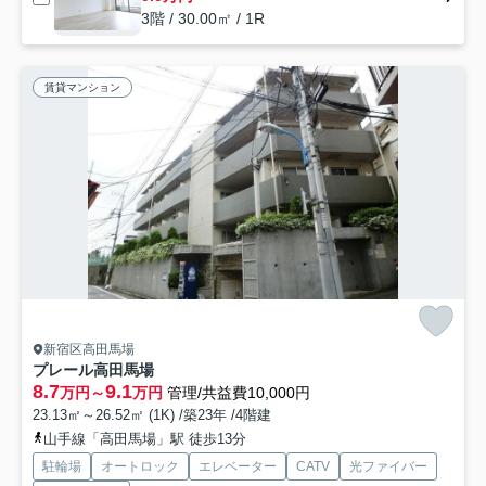
3階 / 30.00㎡ / 1R
賃貸マンション
新宿区高田馬場
プレール高田馬場
8.7
9.1
万円～
万円
管理/共益費10,000円
23.13㎡～26.52㎡ (1K) /築23年 /4階建
山手線「高田馬場」駅 徒歩13分
駐輪場
オートロック
エレベーター
CATV
光ファイバー