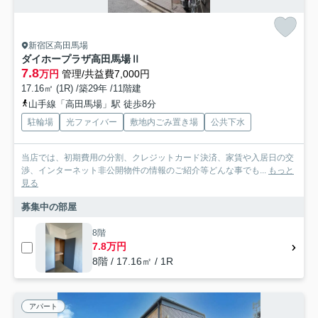
新宿区高田馬場
ダイホープラザ高田馬場Ⅱ
7.8
万円
管理/共益費7,000円
17.16㎡ (1R) /築29年 /11階建
山手線「高田馬場」駅 徒歩8分
駐輪場
光ファイバー
敷地内ごみ置き場
公共下水
当店では、初期費用の分割、クレジットカード決済、家賃や入居日の交
渉、インターネット非公開物件の情報のご紹介等どんな事でも...
もっと
見る
募集中の部屋
8階
7.8万円
8階 / 17.16㎡ / 1R
アパート