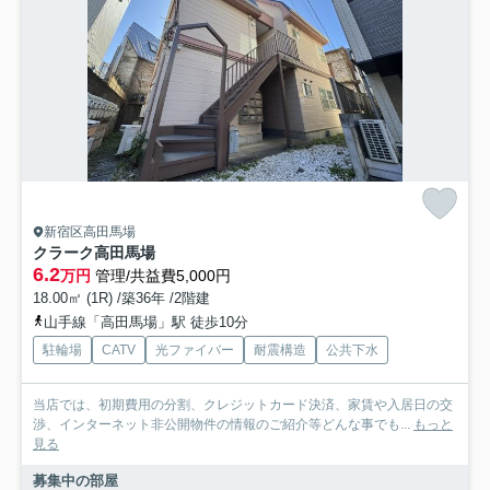
新宿区高田馬場
クラーク高田馬場
6.2
万円
管理/共益費5,000円
18.00㎡ (1R) /築36年 /2階建
山手線「高田馬場」駅 徒歩10分
駐輪場
CATV
光ファイバー
耐震構造
公共下水
当店では、初期費用の分割、クレジットカード決済、家賃や入居日の交
渉、インターネット非公開物件の情報のご紹介等どんな事でも...
もっと
見る
募集中の部屋