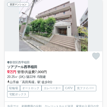
賃貸マンション
新宿区西早稲田
ソアブール西早稲田
9
万円
管理/共益費7,000円
20.25㎡ (1K) /築22年 /5階建
山手線「高田馬場」駅 徒歩9分
駐輪場
オートロック
エレベーター
CATV
光ファイバー
宅配ボックス
当店では、初期費用の分割、クレジットカード決済、家賃や入居日の交