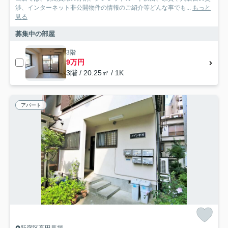
渉、インターネット非公開物件の情報のご紹介等どんな事でも...
もっと
見る
募集中の部屋
3階
9万円
3階 / 20.25㎡ / 1K
アパート
新宿区高田馬場