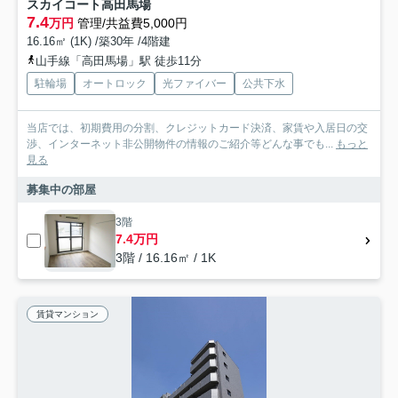
スカイコート高田馬場
7.4
万円
管理/共益費5,000円
16.16㎡ (1K) /築30年 /4階建
山手線「高田馬場」駅 徒歩11分
駐輪場
オートロック
光ファイバー
公共下水
当店では、初期費用の分割、クレジットカード決済、家賃や入居日の交
渉、インターネット非公開物件の情報のご紹介等どんな事でも...
もっと
見る
募集中の部屋
3階
7.4万円
3階 / 16.16㎡ / 1K
賃貸マンション