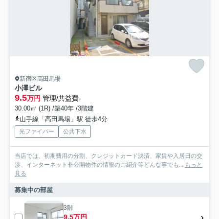
新宿区高田馬場
小澤ビル
9.5
万円
管理/共益費-
30.00㎡ (1R) /築40年 /3階建
山手線「高田馬場」駅 徒歩4分
光ファイバー
公共下水
当店では、初期費用の分割、クレジットカード決済、家賃や入居日の交
渉、インターネット非公開物件の情報のご紹介等どんな事でも...
もっと
見る
募集中の部屋
3階
9.5万円