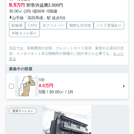
8.5
万円
管理/共益費2,000円
30.00㎡ (1R) /築56年 /5階建
山手線「高田馬場」駅 徒歩5分
駐輪場
CATV
光ファイバー
閑静な住宅地
バイク置場あり
外観タイル張り
当店では、初期費用の分割、クレジットカード決済、家賃や入居日の交
渉、インターネット非公開物件の情報のご紹介等どんな事でも...
もっと
見る
募集中の部屋
5階
8.5万円
5階 / 30.00㎡ / 1R
賃貸マンション