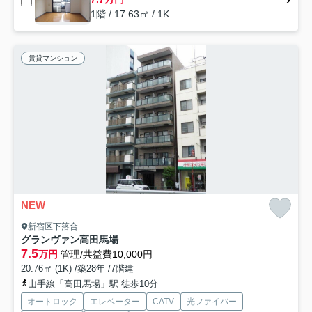
1階 / 17.63㎡ / 1K
賃貸マンション
NEW
新宿区下落合
グランヴァン高田馬場
7.5
万円
管理/共益費10,000円
20.76㎡ (1K) /築28年 /7階建
山手線「高田馬場」駅 徒歩10分
オートロック
エレベーター
CATV
光ファイバー