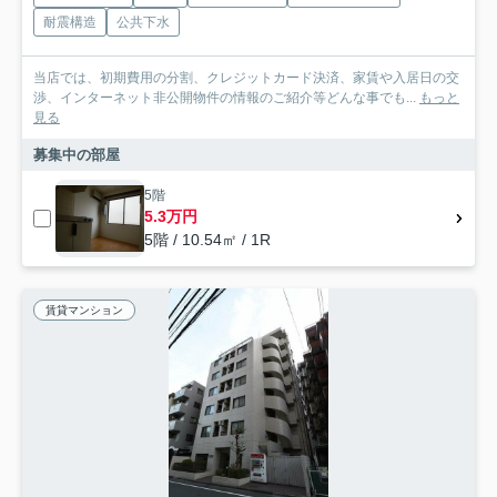
耐震構造
公共下水
当店では、初期費用の分割、クレジットカード決済、家賃や入居日の交
渉、インターネット非公開物件の情報のご紹介等どんな事でも...
もっと
見る
募集中の部屋
5階
5.3万円
5階 / 10.54㎡ / 1R
賃貸マンション