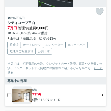
豊島区高田
シティコープ目白
7
万円
管理/共益費8,000円
18.07㎡ (1R) /築34年 /8階建
山手線「高田馬場」駅 徒歩13分
駐輪場
オートロック
エレベーター
光ファイバー
敷地内ごみ置き場
公共下水
当店では、初期費用の分割、クレジットカード決済、家賃や入居日の交
渉、インターネット非公開物件の情報のご紹介等どんな事でも...
もっと
見る
募集中の部屋
5階
7万円
5階 / 18.07㎡ / 1R