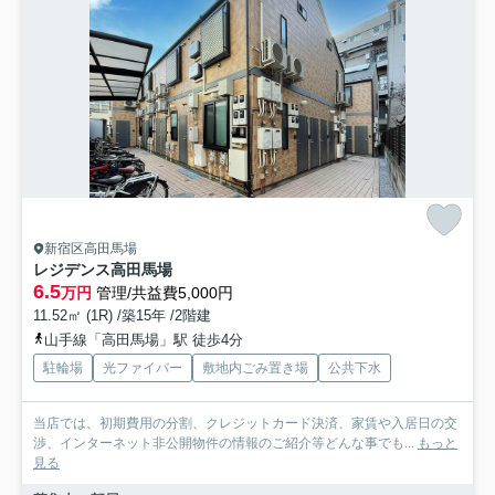
新宿区高田馬場
レジデンス高田馬場
6.5
万円
管理/共益費5,000円
11.52㎡ (1R) /築15年 /2階建
山手線「高田馬場」駅 徒歩4分
駐輪場
光ファイバー
敷地内ごみ置き場
公共下水
当店では、初期費用の分割、クレジットカード決済、家賃や入居日の交
渉、インターネット非公開物件の情報のご紹介等どんな事でも...
もっと
見る