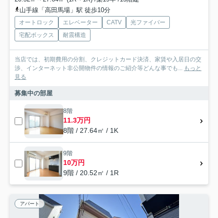
山手線「高田馬場」駅 徒歩10分
オートロック
エレベーター
CATV
光ファイバー
宅配ボックス
耐震構造
当店では、初期費用の分割、クレジットカード決済、家賃や入居日の交
渉、インターネット非公開物件の情報のご紹介等どんな事でも...
もっと
見る
募集中の部屋
8階
11.3万円
8階 / 27.64㎡ / 1K
9階
10万円
9階 / 20.52㎡ / 1R
アパート