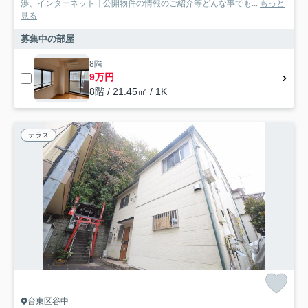
渉、インターネット非公開物件の情報のご紹介等どんな事でも...
もっと
見る
募集中の部屋
8階
9万円
8階 / 21.45㎡ / 1K
テラス
台東区谷中