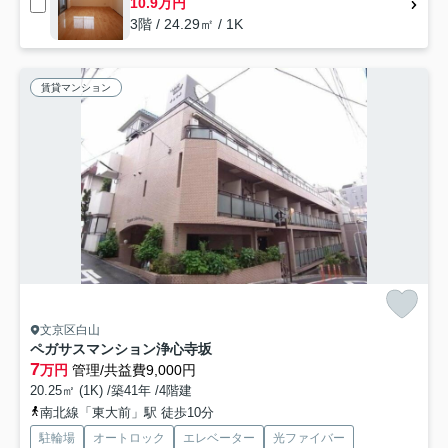
10.9万円
3階 / 24.29㎡ / 1K
賃貸マンション
文京区白山
ペガサスマンション浄心寺坂
7
万円
管理/共益費9,000円
20.25㎡ (1K) /築41年 /4階建
南北線「東大前」駅 徒歩10分
駐輪場
オートロック
エレベーター
光ファイバー