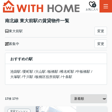
0
お気に入り
南北線 東大前駅の賃貸物件一覧
東大前駅
変更
募集中
変更
おすすめの駅
池袋駅
/
要町駅
/
大山駅
/
板橋駅
/
椎名町駅
/
中板橋駅
/
大塚駅
/
千川駅
/
板橋区役所前駅
/
十条駅
17
棟
17
件
賃貸マンション