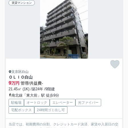
賃貸マンション
文京区白山
ＯＬＩＯ白山
9
万円
管理/共益費-
21.45㎡ (1K) /築24年 /9階建
南北線「東大前」駅 徒歩9分
駐輪場
オートロック
エレベーター
光ファイバー
宅配ボックス
24時間ゴミ出し可
当店では、初期費用の分割、クレジットカード決済、家賃や入居日の交