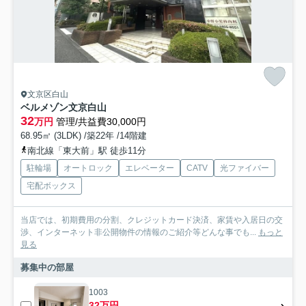
文京区白山
ベルメゾン文京白山
32
万円
管理/共益費30,000円
68.95㎡ (3LDK) /築22年 /14階建
南北線「東大前」駅 徒歩11分
駐輪場
オートロック
エレベーター
CATV
光ファイバー
宅配ボックス
当店では、初期費用の分割、クレジットカード決済、家賃や入居日の交
渉、インターネット非公開物件の情報のご紹介等どんな事でも...
もっと
見る
募集中の部屋
1003
32万円