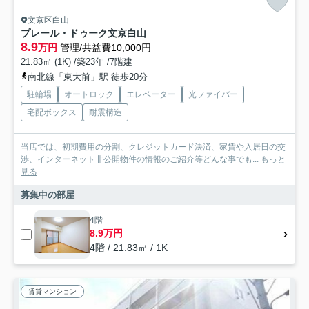
文京区白山
プレール・ドゥーク文京白山
8.9
万円
管理/共益費10,000円
21.83㎡ (1K) /築23年 /7階建
南北線「東大前」駅 徒歩20分
駐輪場
オートロック
エレベーター
光ファイバー
宅配ボックス
耐震構造
当店では、初期費用の分割、クレジットカード決済、家賃や入居日の交
渉、インターネット非公開物件の情報のご紹介等どんな事でも...
もっと
見る
募集中の部屋
4階
8.9万円
4階 / 21.83㎡ / 1K
賃貸マンション