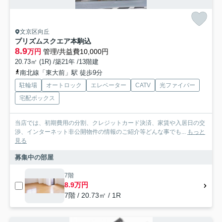
文京区向丘
プリズムスクエア本駒込
8.9
万円
管理/共益費10,000円
20.73㎡ (1R) /築21年 /13階建
南北線「東大前」駅 徒歩9分
駐輪場
オートロック
エレベーター
CATV
光ファイバー
宅配ボックス
当店では、初期費用の分割、クレジットカード決済、家賃や入居日の交
渉、インターネット非公開物件の情報のご紹介等どんな事でも...
もっと
見る
募集中の部屋
7階
8.9万円
7階 / 20.73㎡ / 1R