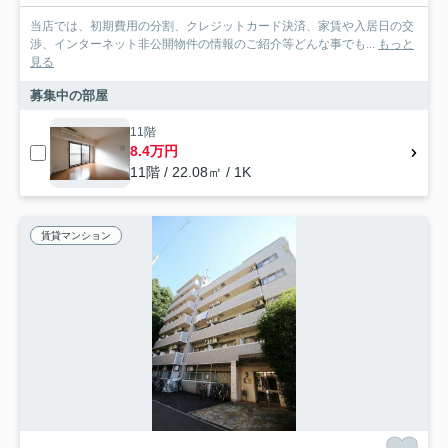
当店では、初期費用の分割、クレジットカード決済、家賃や入居日の交
渉、インターネット非公開物件の情報のご紹介等どんな事でも...
もっと
見る
募集中の部屋
11階
8.4万円
11階 / 22.08㎡ / 1K
賃貸マンション