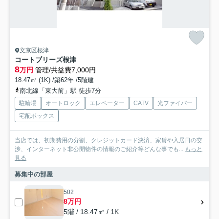
文京区根津
コートブリーズ根津
8
万円
管理/共益費7,000円
18.47㎡ (1K) /築62年 /5階建
南北線「東大前」駅 徒歩7分
駐輪場
オートロック
エレベーター
CATV
光ファイバー
宅配ボックス
当店では、初期費用の分割、クレジットカード決済、家賃や入居日の交
渉、インターネット非公開物件の情報のご紹介等どんな事でも...
もっと
見る
募集中の部屋
502
8万円
5階 / 18.47㎡ / 1K