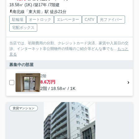
18.58㎡ (1K) /築17年 /7階建
南北線「東大前」駅 徒歩21分
駐輪場
オートロック
エレベーター
CATV
光ファイバー
宅配ボックス
当店では、初期費用の分割、クレジットカード決済、家賃や入居日の交
渉、インターネット非公開物件の情報のご紹介等どんな事でも...
もっと
見る
募集中の部屋
2階
8.6万円
2階 / 18.58㎡ / 1K
賃貸マンション