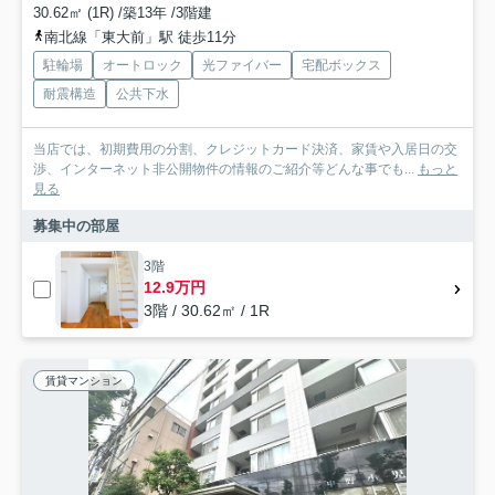
30.62㎡ (1R) /築13年 /3階建
南北線「東大前」駅 徒歩11分
駐輪場
オートロック
光ファイバー
宅配ボックス
耐震構造
公共下水
当店では、初期費用の分割、クレジットカード決済、家賃や入居日の交
渉、インターネット非公開物件の情報のご紹介等どんな事でも...
もっと
見る
募集中の部屋
3階
12.9万円
3階 / 30.62㎡ / 1R
賃貸マンション