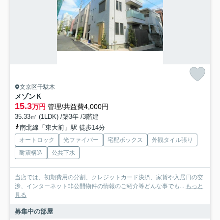
文京区千駄木
メゾンＫ
15.3
万円
管理/共益費4,000円
35.33㎡ (1LDK) /築3年 /3階建
南北線「東大前」駅 徒歩14分
オートロック
光ファイバー
宅配ボックス
外観タイル張り
耐震構造
公共下水
当店では、初期費用の分割、クレジットカード決済、家賃や入居日の交
渉、インターネット非公開物件の情報のご紹介等どんな事でも...
もっと
見る
募集中の部屋