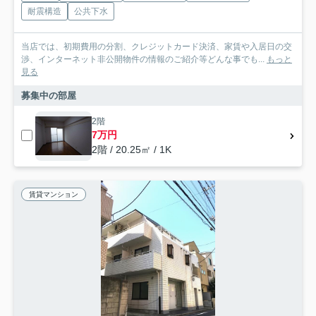
耐震構造
公共下水
当店では、初期費用の分割、クレジットカード決済、家賃や入居日の交
渉、インターネット非公開物件の情報のご紹介等どんな事でも...
もっと
見る
募集中の部屋
2階
7万円
2階 / 20.25㎡ / 1K
賃貸マンション