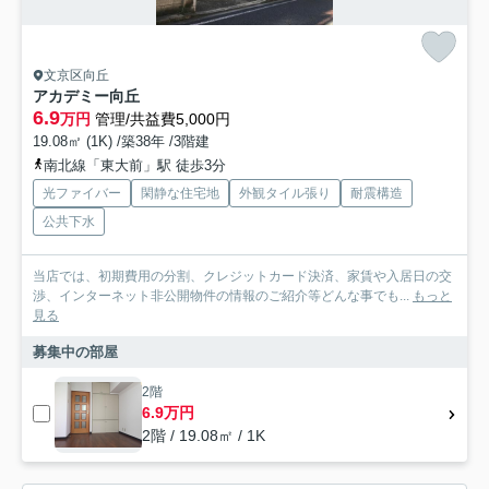
文京区向丘
アカデミー向丘
6.9
万円
管理/共益費5,000円
19.08㎡ (1K) /築38年 /3階建
南北線「東大前」駅 徒歩3分
光ファイバー
閑静な住宅地
外観タイル張り
耐震構造
公共下水
当店では、初期費用の分割、クレジットカード決済、家賃や入居日の交
渉、インターネット非公開物件の情報のご紹介等どんな事でも...
もっと
見る
募集中の部屋
2階
6.9万円
2階 / 19.08㎡ / 1K