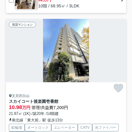
10階 / 68.95㎡ / 3LDK
賃貸マンション
文京区白山
スカイコート後楽園壱番館
10.98
万円
管理/共益費7,200円
21.87㎡ (1K) /築20年 /14階建
南北線「東大前」駅 徒歩13分
駐輪場
オートロック
エレベーター
CATV
光ファイバー