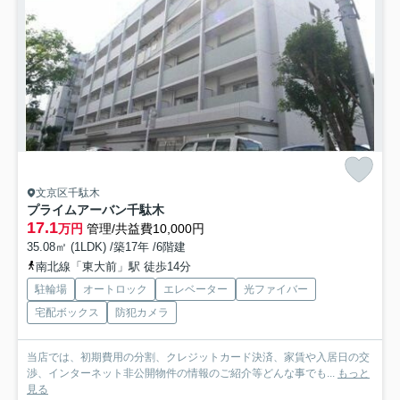
文京区千駄木
プライムアーバン千駄木
17.1
万円
管理/共益費10,000円
35.08㎡ (1LDK) /築17年 /6階建
南北線「東大前」駅 徒歩14分
駐輪場
オートロック
エレベーター
光ファイバー
宅配ボックス
防犯カメラ
当店では、初期費用の分割、クレジットカード決済、家賃や入居日の交
渉、インターネット非公開物件の情報のご紹介等どんな事でも...
もっと
見る