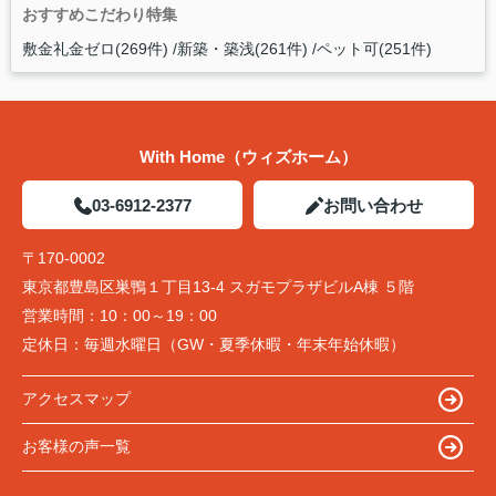
おすすめこだわり特集
敷金礼金ゼロ(269件)
新築・築浅(261件)
ペット可(251件)
With Home（ウィズホーム）
03-6912-2377
お問い合わせ
〒170-0002
東京都豊島区巣鴨１丁目13-4 スガモプラザビルA棟 ５階
営業時間：
10：00～19：00
定休日：
毎週水曜日（GW・夏季休暇・年末年始休暇）
アクセスマップ
お客様の声一覧