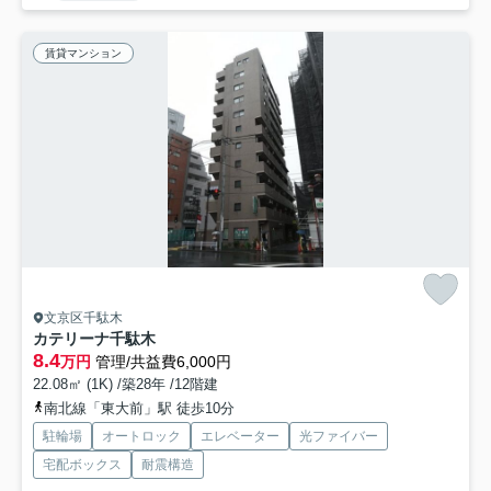
賃貸マンション
文京区千駄木
カテリーナ千駄木
8.4
万円
管理/共益費6,000円
22.08㎡ (1K) /築28年 /12階建
南北線「東大前」駅 徒歩10分
駐輪場
オートロック
エレベーター
光ファイバー
宅配ボックス
耐震構造