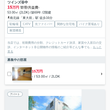
ツインズ谷中
15
万円
管理/共益費-
53.00㎡ (2LDK) /築69年 /2階建
南北線「東大前」駅 徒歩16分
駐輪場
CATV
光ファイバー
閑静な住宅地
バイク置場あり
耐震構造
当店では、初期費用の分割、クレジットカード決済、家賃や入居日の交
渉、インターネット非公開物件の情報のご紹介等どんな事でも...
もっと
見る
募集中の部屋
15万円
- / 53.00㎡ / 2LDK
アパート