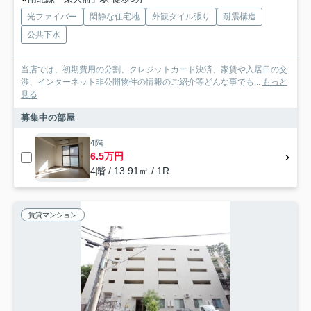
光ファイバー
閑静な住宅地
外観タイル張り
耐震構造
公共下水
当店では、初期費用の分割、クレジットカード決済、家賃や入居日の交
渉、インターネット非公開物件の情報のご紹介等どんな事でも...
もっと
見る
募集中の部屋
4階
6.5万円
4階 / 13.91㎡ / 1R
賃貸マンション