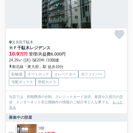
文京区千駄木
ＨＦ千駄木レジデンス
10.9
万円
管理/共益費6,000円
24.29㎡ (1K) /築20年 /10階建
南北線「東大前」駅 徒歩10分
駐輪場
オートロック
エレベーター
光ファイバー
宅配ボックス
防犯カメラ
当店では、初期費用の分割、クレジットカード決済、家賃や入居日の交
渉、インターネット非公開物件の情報のご紹介等どんな事でも...
もっと
見る
募集中の部屋
3階