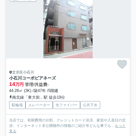
文京区小石川
小石川コーポビアネーズ
14
万円
管理/共益費-
44.28㎡ (3K) /築47年 /5階建
南北線「東大前」駅 徒歩19分
駐輪場
エレベーター
光ファイバー
公共下水
当店では、初期費用の分割、クレジットカード決済、家賃や入居日の交
渉、インターネット非公開物件の情報のご紹介等どんな事でも...
もっと
見る