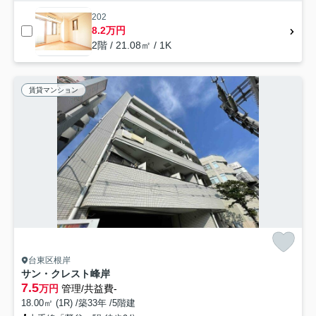
202
8.2万円
2階 / 21.08㎡ / 1K
賃貸マンション
台東区根岸
サン・クレスト峰岸
7.5
万円
管理/共益費-
18.00㎡ (1R) /築33年 /5階建