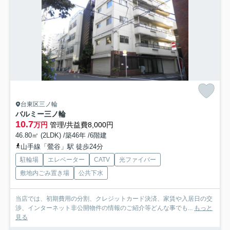
台東区三ノ輪
バルミー三ノ輪
10.7
万円
管理/共益費8,000円
46.80㎡ (2LDK) /築46年 /6階建
山手線「鶯谷」駅 徒歩24分
駐輪場
エレベーター
CATV
光ファイバー
敷地内ごみ置き場
公共下水
当店では、初期費用の分割、クレジットカード決済、家賃や入居日の交
渉、インターネット非公開物件の情報のご紹介等どんな事でも...
もっと
見る