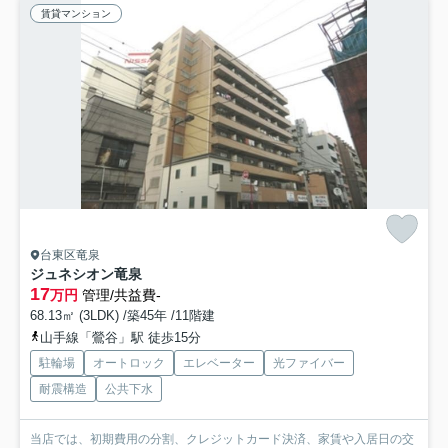
賃貸マンション
台東区竜泉
ジュネシオン竜泉
17
万円
管理/共益費-
68.13㎡ (3LDK) /築45年 /11階建
山手線「鶯谷」駅 徒歩15分
駐輪場
オートロック
エレベーター
光ファイバー
耐震構造
公共下水
当店では、初期費用の分割、クレジットカード決済、家賃や入居日の交