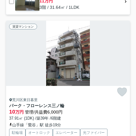
11万円
3階 / 31.64㎡ / 1LDK
賃貸マンション
荒川区東日暮里
パーク・フローレンス三ノ輪
10
万円
管理/共益費6,000円
37.91㎡ (1DK) /築39年 /6階建
山手線「鶯谷」駅 徒歩19分
駐輪場
オートロック
エレベーター
光ファイバー