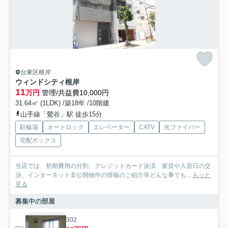
台東区根岸
ウィンドシティ根岸
11
万円
管理/共益費10,000円
31.64㎡ (1LDK) /築18年 /10階建
山手線「鶯谷」駅 徒歩15分
駐輪場
オートロック
エレベーター
CATV
光ファイバー
宅配ボックス
当店では、初期費用の分割、クレジットカード決済、家賃や入居日の交
渉、インターネット非公開物件の情報のご紹介等どんな事でも...
もっと
見る
募集中の部屋
302