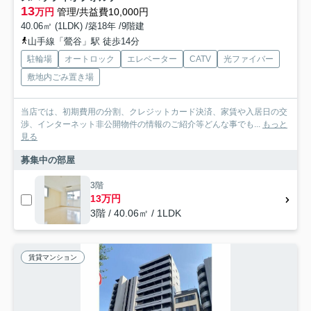
13
万円
管理/共益費10,000円
40.06㎡ (1LDK) /築18年 /9階建
山手線「鶯谷」駅 徒歩14分
駐輪場
オートロック
エレベーター
CATV
光ファイバー
敷地内ごみ置き場
当店では、初期費用の分割、クレジットカード決済、家賃や入居日の交
渉、インターネット非公開物件の情報のご紹介等どんな事でも...
もっと
見る
募集中の部屋
3階
13万円
3階 / 40.06㎡ / 1LDK
賃貸マンション