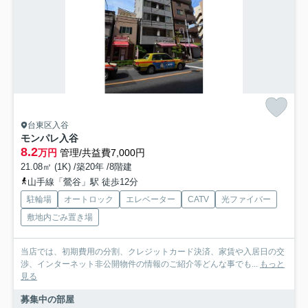
台東区入谷
モンパレ入谷
8.2
万円
管理/共益費7,000円
21.08㎡ (1K) /築20年 /8階建
山手線「鶯谷」駅 徒歩12分
駐輪場
オートロック
エレベーター
CATV
光ファイバー
敷地内ごみ置き場
当店では、初期費用の分割、クレジットカード決済、家賃や入居日の交
渉、インターネット非公開物件の情報のご紹介等どんな事でも...
もっと
見る
募集中の部屋