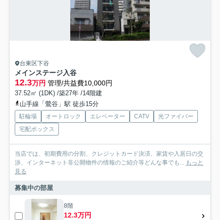
台東区下谷
メインステージ入谷
12.3
万円
管理/共益費10,000円
37.52㎡ (1DK) /築27年 /14階建
山手線「鶯谷」駅 徒歩15分
駐輪場
オートロック
エレベーター
CATV
光ファイバー
宅配ボックス
当店では、初期費用の分割、クレジットカード決済、家賃や入居日の交
渉、インターネット非公開物件の情報のご紹介等どんな事でも...
もっと
見る
募集中の部屋
8階
12.3万円