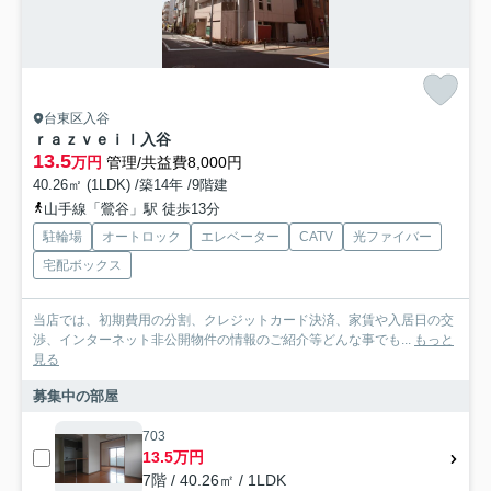
台東区入谷
ｒａｚｖｅｉｌ入谷
13.5
万円
管理/共益費8,000円
40.26㎡ (1LDK) /築14年 /9階建
山手線「鶯谷」駅 徒歩13分
駐輪場
オートロック
エレベーター
CATV
光ファイバー
宅配ボックス
当店では、初期費用の分割、クレジットカード決済、家賃や入居日の交
渉、インターネット非公開物件の情報のご紹介等どんな事でも...
もっと
見る
募集中の部屋
703
13.5万円
7階 / 40.26㎡ / 1LDK