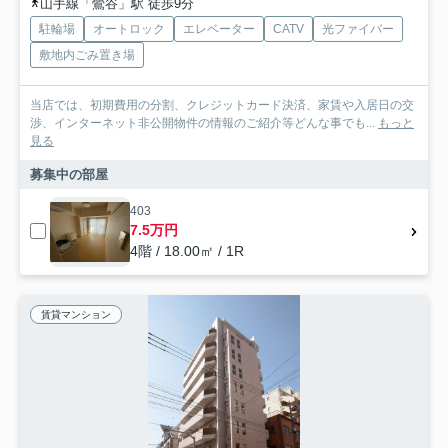
山手線「鶯谷」駅 徒歩9分
駐輪場
オートロック
エレベーター
CATV
光ファイバー
敷地内ごみ置き場
当店では、初期費用の分割、クレジットカード決済、家賃や入居日の交
渉、インターネット非公開物件の情報のご紹介等どんな事でも...
もっと
見る
募集中の部屋
403
7.5万円
4階 / 18.00㎡ / 1R
賃貸マンション