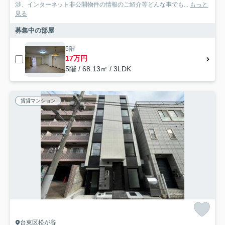
渉、インターネット非公開物件の情報のご紹介等どんな事でも...
もっと
見る
募集中の部屋
5階
17万円
5階 / 68.13㎡ / 3LDK
賃貸マンション
台東区松が谷