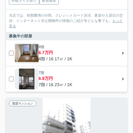
外観タイル張り
耐震構造
当店では、初期費用の分割、クレジットカード決済、家賃や入居日の交
渉、インターネット非公開物件の情報のご紹介等どんな事でも...
もっと
見る
募集中の部屋
4階
6.7万円
4階 / 16.17㎡ / 1K
7階
6.8万円
7階 / 16.23㎡ / 1K
賃貸マンション