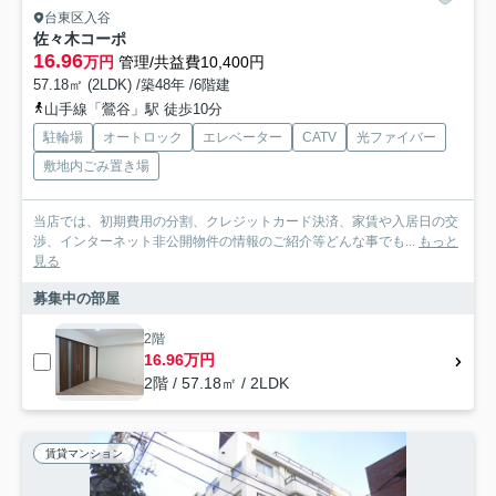
台東区入谷
佐々木コーポ
16.96
万円
管理/共益費10,400円
57.18㎡ (2LDK) /築48年 /6階建
山手線「鶯谷」駅 徒歩10分
駐輪場
オートロック
エレベーター
CATV
光ファイバー
敷地内ごみ置き場
当店では、初期費用の分割、クレジットカード決済、家賃や入居日の交
渉、インターネット非公開物件の情報のご紹介等どんな事でも...
もっと
見る
募集中の部屋
2階
16.96万円
2階 / 57.18㎡ / 2LDK
賃貸マンション