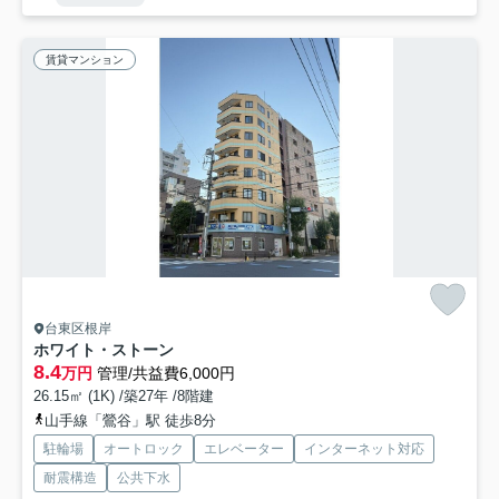
賃貸マンション
台東区根岸
ホワイト・ストーン
8.4
万円
管理/共益費6,000円
26.15㎡ (1K) /築27年 /8階建
山手線「鶯谷」駅 徒歩8分
駐輪場
オートロック
エレベーター
インターネット対応
耐震構造
公共下水