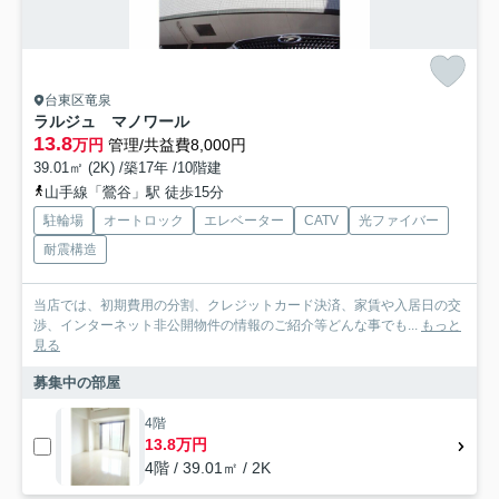
台東区竜泉
ラルジュ マノワール
13.8
万円
管理/共益費8,000円
39.01㎡ (2K) /築17年 /10階建
山手線「鶯谷」駅 徒歩15分
駐輪場
オートロック
エレベーター
CATV
光ファイバー
耐震構造
当店では、初期費用の分割、クレジットカード決済、家賃や入居日の交
渉、インターネット非公開物件の情報のご紹介等どんな事でも...
もっと
見る
募集中の部屋
4階
13.8万円
4階 / 39.01㎡ / 2K