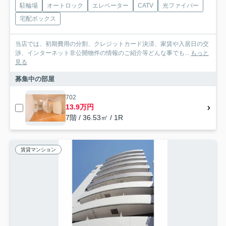
駐輪場
オートロック
エレベーター
CATV
光ファイバー
宅配ボックス
当店では、初期費用の分割、クレジットカード決済、家賃や入居日の交
渉、インターネット非公開物件の情報のご紹介等どんな事でも...
もっと
見る
募集中の部屋
702
13.9万円
7階 / 36.53㎡ / 1R
賃貸マンション