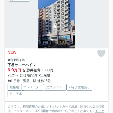
NEW
台東区下谷
下谷サニーハイツ
6.9
万円
管理/共益費5,000円
23.24㎡ (1K) /築51年 /11階建
山手線「鶯谷」駅 徒歩16分
駐輪場
エレベーター
光ファイバー
バイク置場あり
公共下水
当店では、初期費用の分割、クレジットカード決済、家賃や入居日の交
渉、インターネット非公開物件の情報のご紹介等どんな事でも...
もっと