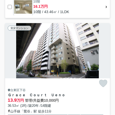
10階
16.1万円
10階 / 43.46㎡ / 1LDK
賃貸マンション
台東区下谷
Ｇｒａｃｅ Ｃｏｕｒｔ Ｕｅｎｏ
13.9
万円
管理/共益費10,000円
36.53㎡ (1R) /築20年 /14階建
山手線「鶯谷」駅 徒歩11分