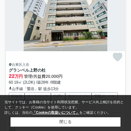
台東区入谷
グランベル上野の杜
22
万円
管理/共益費20,000円
60.19㎡ (2LDK) /築28年 /8階建
山手線「鶯谷」駅 徒歩13分
駐輪場
オートロック
CATV
光ファイバー
宅配ボックス
当サイトでは、お客様の当サイト利用状況把握、サービス向上検討を目的と
敷地内ごみ置き場
して、クッキー（Cookie）を使用しています。
詳しくは、当社の
「Cookieの取扱いについて」
をご確認ください。
当店では、初期費用の分割、クレジットカード決済、家賃や入居日の交
閉じる
渉、インターネット非公開物件の情報のご紹介等どんな事でも...
もっと
見る