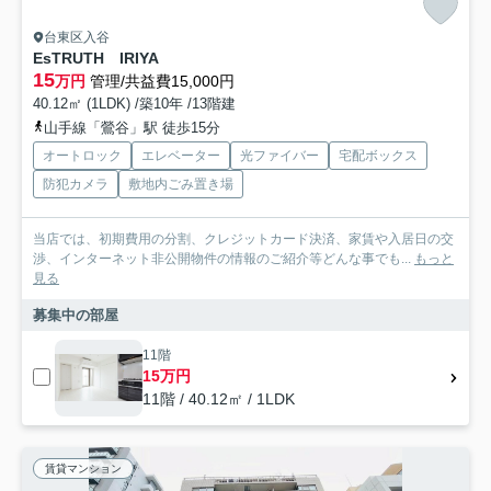
台東区入谷
EsTRUTH IRIYA
15
万円
管理/共益費15,000円
40.12㎡ (1LDK) /築10年 /13階建
山手線「鶯谷」駅 徒歩15分
オートロック
エレベーター
光ファイバー
宅配ボックス
防犯カメラ
敷地内ごみ置き場
当店では、初期費用の分割、クレジットカード決済、家賃や入居日の交
渉、インターネット非公開物件の情報のご紹介等どんな事でも...
もっと
見る
募集中の部屋
11階
15万円
11階 / 40.12㎡ / 1LDK
賃貸マンション