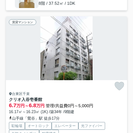
8階 / 37.52㎡ / 1DK
賃貸マンション
台東区千束
クリオ入谷壱番館
6.7
6.8
万円～
万円
管理/共益費0円～5,000円
16.17㎡～16.23㎡ (1K) /築34年 /9階建
山手線「鶯谷」駅 徒歩17分
駐輪場
オートロック
エレベーター
光ファイバー