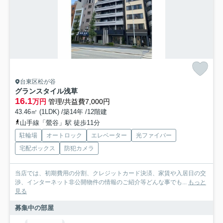
台東区松が谷
グランスタイル浅草
16.1
万円
管理/共益費7,000円
43.46㎡ (1LDK) /築14年 /12階建
山手線「鶯谷」駅 徒歩11分
駐輪場
オートロック
エレベーター
光ファイバー
宅配ボックス
防犯カメラ
当店では、初期費用の分割、クレジットカード決済、家賃や入居日の交
渉、インターネット非公開物件の情報のご紹介等どんな事でも...
もっと
見る
募集中の部屋