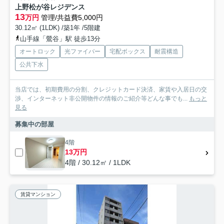
上野松が谷レジデンス
13
万円
管理/共益費5,000円
30.12㎡ (1LDK) /築1年 /5階建
山手線「鶯谷」駅 徒歩13分
オートロック
光ファイバー
宅配ボックス
耐震構造
公共下水
当店では、初期費用の分割、クレジットカード決済、家賃や入居日の交
渉、インターネット非公開物件の情報のご紹介等どんな事でも...
もっと
見る
募集中の部屋
4階
13万円
4階 / 30.12㎡ / 1LDK
賃貸マンション