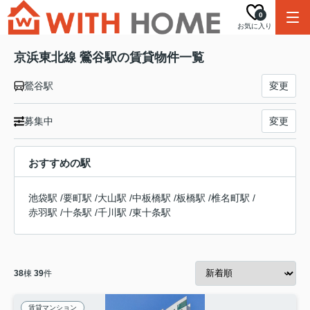
0
お気に入り
京浜東北線 鶯谷駅の賃貸物件一覧
鶯谷駅
変更
募集中
変更
おすすめの駅
池袋駅
/
要町駅
/
大山駅
/
中板橋駅
/
板橋駅
/
椎名町駅
/
赤羽駅
/
十条駅
/
千川駅
/
東十条駅
38
棟
39
件
賃貸マンション