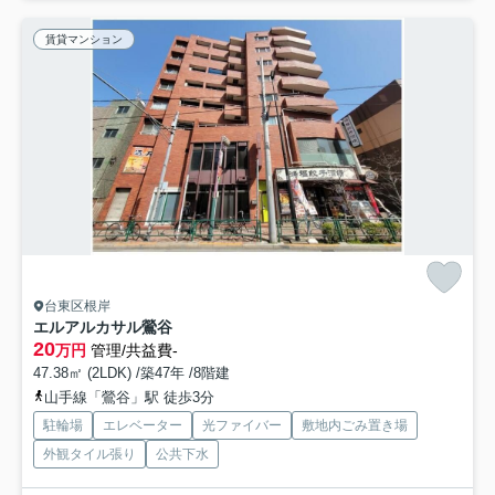
賃貸マンション
台東区根岸
エルアルカサル鶯谷
20
万円
管理/共益費-
47.38㎡ (2LDK) /築47年 /8階建
山手線「鶯谷」駅 徒歩3分
駐輪場
エレベーター
光ファイバー
敷地内ごみ置き場
外観タイル張り
公共下水