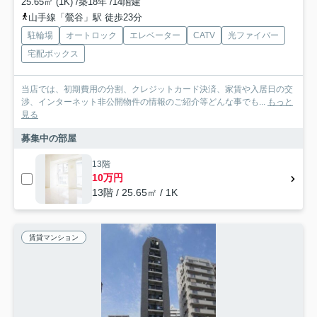
25.65㎡ (1K) /築18年 /14階建
山手線「鶯谷」駅 徒歩23分
駐輪場
オートロック
エレベーター
CATV
光ファイバー
宅配ボックス
当店では、初期費用の分割、クレジットカード決済、家賃や入居日の交
渉、インターネット非公開物件の情報のご紹介等どんな事でも...
もっと
見る
募集中の部屋
13階
10万円
13階 / 25.65㎡ / 1K
賃貸マンション