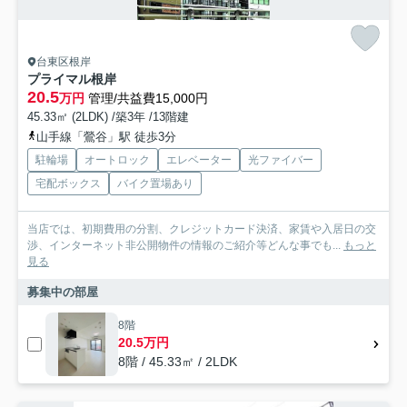
台東区根岸
プライマル根岸
20.5
万円
管理/共益費15,000円
45.33㎡ (2LDK) /築3年 /13階建
山手線「鶯谷」駅 徒歩3分
駐輪場
オートロック
エレベーター
光ファイバー
宅配ボックス
バイク置場あり
当店では、初期費用の分割、クレジットカード決済、家賃や入居日の交
渉、インターネット非公開物件の情報のご紹介等どんな事でも...
もっと
見る
募集中の部屋
8階
20.5万円
8階 / 45.33㎡ / 2LDK